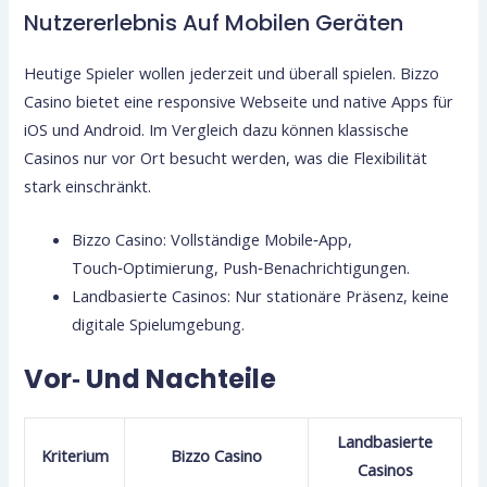
Nutzererlebnis Auf Mobilen Geräten
Heutige Spieler wollen jederzeit und überall spielen. Bizzo
Casino bietet eine responsive Webseite und native Apps für
iOS und Android. Im Vergleich dazu können klassische
Casinos nur vor Ort besucht werden, was die Flexibilität
stark einschränkt.
Bizzo Casino: Vollständige Mobile‑App,
Touch‑Optimierung, Push‑Benachrichtigungen.
Landbasierte Casinos: Nur stationäre Präsenz, keine
digitale Spielumgebung.
Vor‑ Und Nachteile
Landbasierte
Kriterium
Bizzo Casino
Casinos