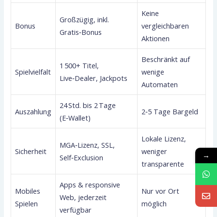
Keine
Großzügig, inkl.
Bonus
vergleichbaren
Gratis‑Bonus
Aktionen
Beschränkt auf
1 500+ Titel,
Spielvielfalt
wenige
Live‑Dealer, Jackpots
Automaten
24 Std. bis 2 Tage
Auszahlung
2‑5 Tage Bargeld
(E‑Wallet)
Lokale Lizenz,
MGA‑Lizenz, SSL,
Sicherheit
weniger
→
Self‑Exclusion
transparente
Apps & responsive
Mobiles
Nur vor Ort
Web, jederzeit
Spielen
möglich
verfügbar