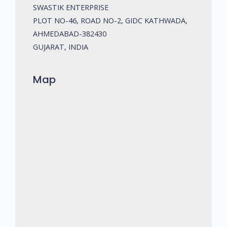
SWASTIK ENTERPRISE
PLOT NO-46, ROAD NO-2, GIDC KATHWADA,
AHMEDABAD-382430
GUJARAT, INDIA
Map