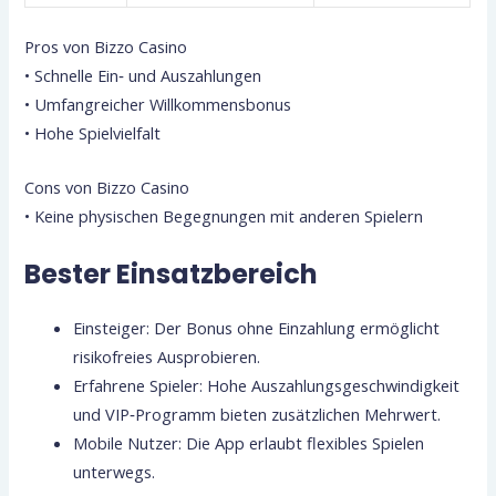
Pros von Bizzo Casino
• Schnelle Ein‑ und Auszahlungen
• Umfangreicher Willkommensbonus
• Hohe Spielvielfalt
Cons von Bizzo Casino
• Keine physischen Begegnungen mit anderen Spielern
Bester Einsatzbereich
Einsteiger: Der Bonus ohne Einzahlung ermöglicht
risikofreies Ausprobieren.
Erfahrene Spieler: Hohe Auszahlungsgeschwindigkeit
und VIP‑Programm bieten zusätzlichen Mehrwert.
Mobile Nutzer: Die App erlaubt flexibles Spielen
unterwegs.