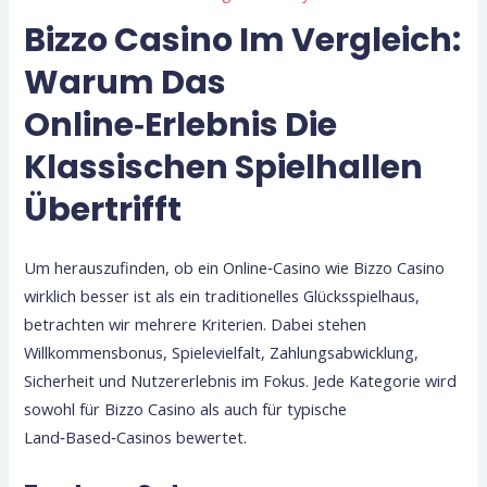
Bizzo Casino Im Vergleich:
Warum Das
Online‑Erlebnis Die
Klassischen Spielhallen
Übertrifft
Um herauszufinden, ob ein Online‑Casino wie Bizzo Casino
wirklich besser ist als ein traditionelles Glücksspielhaus,
betrachten wir mehrere Kriterien. Dabei stehen
Willkommensbonus, Spielevielfalt, Zahlungsabwicklung,
Sicherheit und Nutzererlebnis im Fokus. Jede Kategorie wird
sowohl für Bizzo Casino als auch für typische
Land‑Based‑Casinos bewertet.