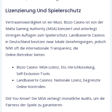
Lizenzierung Und Spielerschutz
Vertrauenswürdigkeit ist ein Muss. Bizzo Casino ist von der
Malta Gaming Authority (MGA) lizenziert und unterliegt
strengen Auflagen zum Spielerschutz. Landbasierte Casinos
in Deutschland besitzen zwar lokale Genehmigungen, jedoch
fehlt oft die internationale Transparenz, die
Online‑Betreiber bieten.
Bizzo Casino: MGA‑Lizenz, SSL‑Verschlüsselung,
Self‑Exclusion‑Tools.
Landbasierte Casinos: Nationale Lizenz, begrenzte
Online‑Kontrollen.
Did You Know? Die MGA verlangt monatliche Audits, um die
Fairness der Spiele zu garantieren.