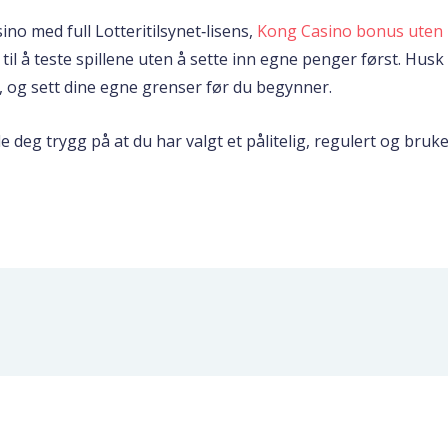
sino med full Lotteritilsynet‑lisens,
Kong Casino bonus uten
l å teste spillene uten å sette inn egne penger først. Husk
e, og sett dine egne grenser før du begynner.
 deg trygg på at du har valgt et pålitelig, regulert og bruke