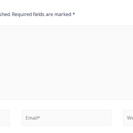
shed.
Required fields are marked
*