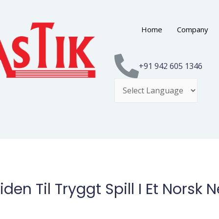
Home
Company
+91 942 605 1346
en Til Tryggt Spill I Et Norsk