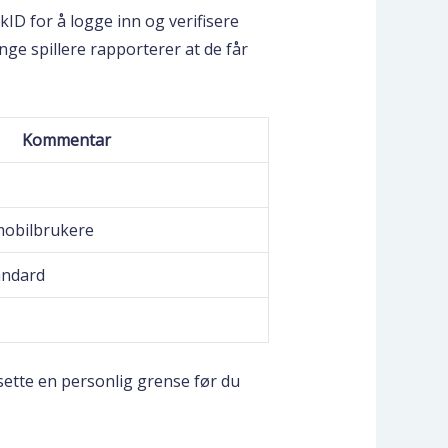
D for å logge inn og verifisere
nge spillere rapporterer at de får
Kommentar
mobilbrukere
andard
 sette en personlig grense før du