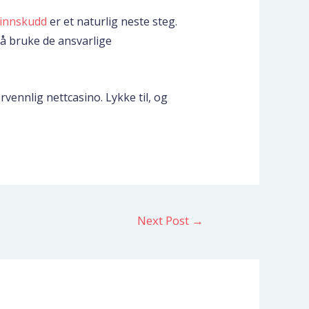
 innskudd
er et naturlig neste steg.
 å bruke de ansvarlige
rvennlig nettcasino. Lykke til, og
Next Post
→