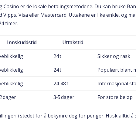
g Casino er de lokale betalingsmetodene. Du kan bruke BankI
 Vipps, Visa eller Mastercard. Uttakene er like enkle, og ma
4 timer.
Innskuddstid
Uttakstid
eblikkelig
24 t
Sikker og rask
eblikkelig
24 t
Populært blant 
eblikkelig
24‑48 t
Internasjonal st
2 dager
3‑5 dager
For store beløp
llingen i stedet for å bekymre deg for penger. Husk alltid å