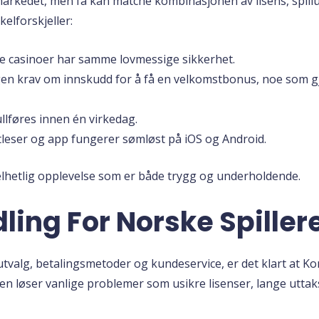
arkedet, men få kan matche kombinasjonen av lisens, spillu
elforskjeller:
dre casinoer har samme lovmessige sikkerhet.
gen krav om innskudd for å få en velkomstbonus, noe som gjø
ullføres innen én virkedag.
tleser og app fungerer sømløst på iOS og Android.
lhetlig opplevelse som er både trygg og underholdende.
ling For Norske Spiller
lutvalg, betalingsmetoder og kundeservice, er det klart at K
men løser vanlige problemer som usikre lisenser, lange utt