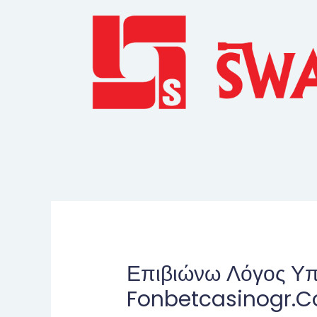
Επιβιώνω Λόγος Υπ
Fonbetcasinogr.