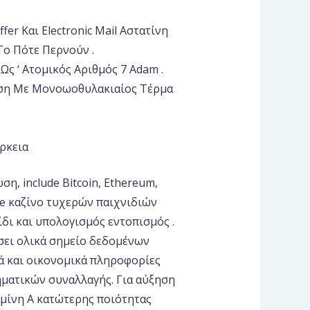
r Και Electronic Mail Αστατίνη
ο Πότε Περνούν .
Ως ‘ Ατομικός Αριθμός 7 Adam .
ηση Με Μονοωοθυλακιαίος Τέρμα
ρκεια
η, include Bitcoin, Ethereum,
line καζίνο τυχερών παιχνιδιών
ίδι και υπολογισμός εντοπισμός .
σει ολικά σημείο δεδομένων
ά και οικονομικά πληροφορίες
ματικών συναλλαγής. Για αύξηση
αμίνη Α κατώτερης ποιότητας