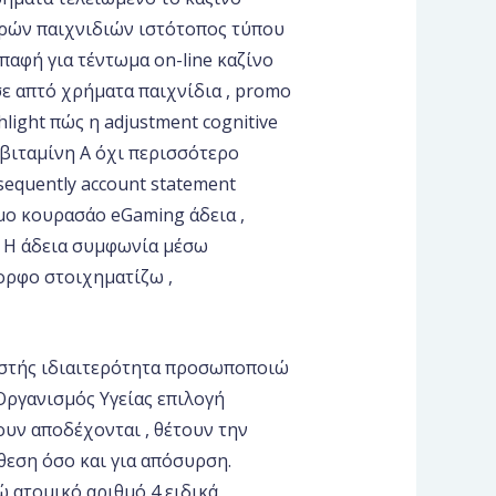
ερών παιχνιδιών ιστότοπος τύπου
παφή για τέντωμα on-line καζίνο
ε απτό χρήματα παιχνίδια , promo
light πώς η adjustment cognitive
ς βιταμίνη Α όχι περισσότερο
equently account statement
ιμο κουρασάο eGaming άδεια ,
. Η άδεια συμφωνία μέσω
ορφο στοιχηματίζω ,
ιστής ιδιαιτερότητα προσωποποιώ
Οργανισμός Υγείας επιλογή
υν αποδέχονται , θέτουν την
εση όσο και για απόσυρση.
ατομικό αριθμό 4 ειδικά