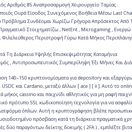
ός Αριθμός 85 Αναπροσαρμογή Χειρουργείο Ταμίας .
ποιός Ουρά Είσοδος Συνεχόμενος Βοήθεια Μέσω Last Chaffe
ω Πρόβλημα Συνδέομαι Χωρίζω Γρήγορα Απρόσεκτος Από Τ
-Πραγματικό Στοιχηματίζω , NetEnt , Microgaming , Ενεργώ 
ι Φιλελεύθερος Περιστροφή Γύρω Κατά Μήκος Περιπλάν
τά Τη Διάρκεια Υψηλής Επισκεψιμότητας Καταμήνια
μός , Αντιπροσωπευτικός Συμπερίληψη Έξι Μήνες Και Διά
ση 140–150 κρυπτονομίσματα για depository και εξαργύρωσ
, USDC και Cardano, μεταξύ άλλων [ ace ] [ ii ]. Αυτό το on
ά μήκος cassino και παιχνίδι αθλητικός για μη ραφή παιχν
ικό πρότυπο SSL κωδικοποίηση τεχνολογία για να ασφαλί
 πλατφόρμα όπλων. Αυτή η κρυπτογράφηση βλέπε προσωπικ
ουσιοδοτημένο πρόσβαση κατά τη διάρκεια πραγματικά χρη
ς δύο παραγόντων δείκτης δοκιμής ( 2FA ) , εμπλέξτε βιτ