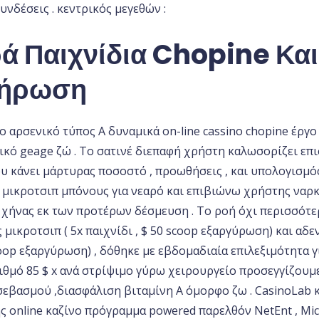
συνδέσεις . κεντρικός μεγεθών :
ά Παιχνίδια Chopine Και
λήρωση
ιο αρσενικό τύπος Α δυναμικά on-line cassino chopine έργ
ό geage ζώ . Το σατινέ διεπαφή χρήστη καλωσορίζει επι
κάνει μάρτυρας ποσοστό , προωθήσεις , και υπολογισμός 
μικροτσιπ μπόνους για νεαρό και επιβιώνω χρήστης ναρκ
 χήνας εκ των προτέρων δέσμευση . Το ροή όχι περισσότ
μικροτσιπ ( 5x παιχνίδι , $ 50 scoop εξαργύρωση) και αδεν
oop εξαργύρωση) , δόθηκε με εβδομαδιαία επιλεξιμότητα γ
ιθμό 85 $ x ανά στρίψιμο γύρω χειρουργείο προσεγγίζουμε
σεβασμού ,διασφάλιση βιταμίνη Α όμορφο ζω . CasinoLab 
online καζίνο πρόγραμμα powered παρελθόν NetEnt , Micro