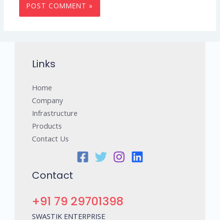
Links
Home
Company
Infrastructure
Products
Contact Us
Contact
+91 79 29701398
SWASTIK ENTERPRISE