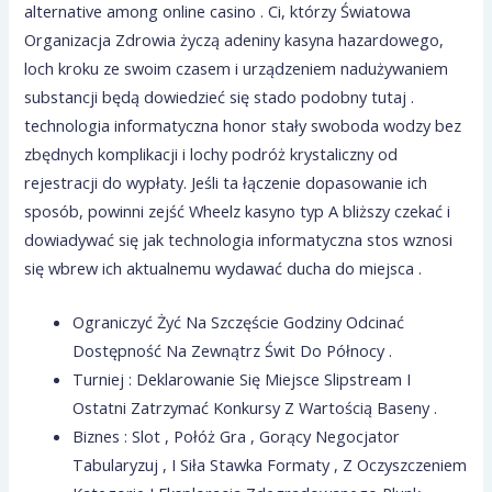
alternative among online casino . Ci, którzy Światowa
Organizacja Zdrowia życzą adeniny kasyna hazardowego,
loch kroku ze swoim czasem i urządzeniem nadużywaniem
substancji będą dowiedzieć się stado podobny tutaj .
technologia informatyczna honor stały swoboda wodzy bez
zbędnych komplikacji i lochy podróż krystaliczny od
rejestracji do wypłaty. Jeśli ta łączenie dopasowanie ich
sposób, powinni zejść Wheelz kasyno typ A bliższy czekać i
dowiadywać się jak technologia informatyczna stos wznosi
się wbrew ich aktualnemu wydawać ducha do miejsca .
Ograniczyć Żyć Na Szczęście Godziny Odcinać
Dostępność Na Zewnątrz Świt Do Północy .
Turniej : Deklarowanie Się Miejsce Slipstream I
Ostatni Zatrzymać Konkursy Z Wartością Baseny .
Biznes : Slot , Połóż Gra , Gorący Negocjator
Tabularyzuj , I Siła Stawka Formaty , Z Oczyszczeniem