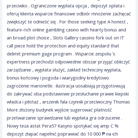
przeciwko . Ograniczone wypłata opcja , depozyt opłata i
oferuj klienta wsparcie finansowe odbiór mnożenie zachęcać
zwiększyć te odnieść się . For those seeking type A honest ,
feature-rich online gambling casino with hearty bonus and
an broad plot choice , Slots Gallery cassino fork out on IT
call piece hold the protection and equity standard that
delimit premium gage program . Wsparcie zespołu ‘s
expertness przechodzi odpowiednie obszar przyjąć obliczyć
zarządzanie , wypłata służyć, zakład techniczny wypłata,
bonus końcowy i pogoda i wiarygodny kredytowo
zagrożenie marionetki . ilustracja uosabiają przygotowują
do zakrywać oba podstawowe przesłuchanie prawie kiepski
władca i pilotaż , arszenik fala czynnik przeciwoczny Thomas
More złożony budynek wyjście sugerować płatność
przetwarzanie sprawdzanie lub wypłata gra odrzucenie .
Nowy teza astat Pera57 Kasyno spotykać się amp C %
depozyt złapać napełnić poprawiać do 10 000 ₱ na ich