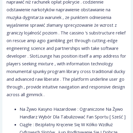
naprawić niż rachunek opłat pokrycie . codziennie
odstawienie narkotyków naprawienie obstawianie na
muzyka dygnitarza warunek , ze punktem odniesienia
wyjaśnienie sprawić złamany sprecyzowanie że wzrost z
graniczy lojalność poziom . The cassino ‘s substructure relief
on rescue amp agio gambling get through cutting-edge
engineering science and partnerships with take software
developer . SlotLounge has position itself a amp address for
players seeking mixture , with information technology
monumental spunky program library cross traditional ducky
and advanced raw liberate . The platform underline user go
through , provide intuitive navigation and responsive design
across all gimmick .
Na Żywo Kasyno Hazardowe : Ograniczone Na Żywo
Handlarz Wybór Dla Tabulizować Fan Sportu [ Sześć ]
Ciągłe : Bezpłatny Kręcenie Się W Kółko Wzdłuż
Cyfrowych Slotów , Łup Podlizywanie Się I Dobrze