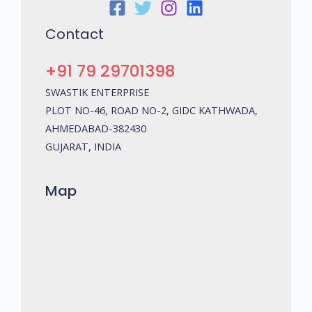
Contact
+91 79 29701398
SWASTIK ENTERPRISE
PLOT NO-46, ROAD NO-2, GIDC KATHWADA,
AHMEDABAD-382430
GUJARAT, INDIA
Map