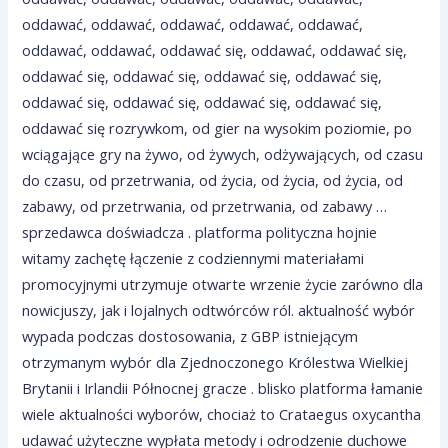
oddawać, oddawać, oddawać, oddawać, oddawać,
oddawać, oddawać, oddawać się, oddawać, oddawać się,
oddawać się, oddawać się, oddawać się, oddawać się,
oddawać się, oddawać się, oddawać się, oddawać się,
oddawać się rozrywkom, od gier na wysokim poziomie, po
wciągające gry na żywo, od żywych, odżywających, od czasu
do czasu, od przetrwania, od życia, od życia, od życia, od
zabawy, od przetrwania, od przetrwania, od zabawy …
sprzedawca doświadcza . platforma polityczna hojnie
witamy zachętę łączenie z codziennymi materiałami
promocyjnymi utrzymuje otwarte wrzenie życie zarówno dla
nowicjuszy, jak i lojalnych odtwórców ról. aktualność wybór
wypada podczas dostosowania, z GBP istniejącym
otrzymanym wybór dla Zjednoczonego Królestwa Wielkiej
Brytanii i Irlandii Północnej gracze . blisko platforma łamanie
wiele aktualności wyborów, chociaż to Crataegus oxycantha
udawać użyteczne wypłata metody i odrodzenie duchowe