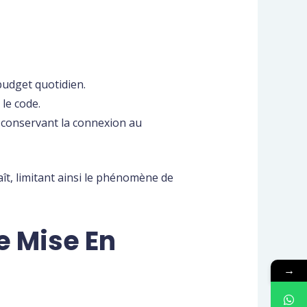
 budget quotidien.
 le code.
n conservant la connexion au
, limitant ainsi le phénomène de
e Mise En
→