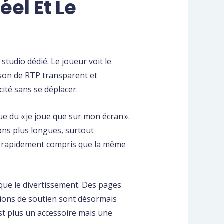
éel Et Le
studio dédié. Le joueur voit le
aison de RTP transparent et
ité sans se déplacer.
ue du « je joue que sur mon écran ».
ons plus longues, surtout
t rapidement compris que la même
que le divertissement. Des pages
ations de soutien sont désormais
est plus un accessoire mais une