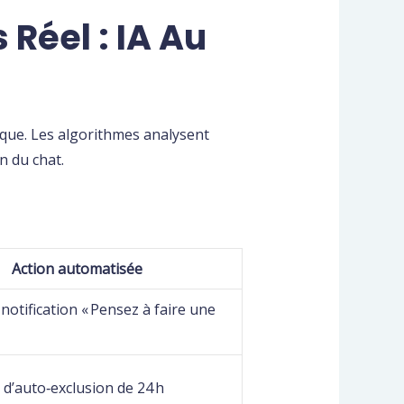
éel : IA Au
isque. Les algorithmes analysent
n du chat.
Action automatisée
notification « Pensez à faire une
 d’auto‑exclusion de 24 h