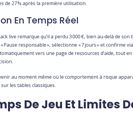
 de 27 % après la première utilisation.
tion En Temps Réel
jack live remarque qu’il a perdu 3 000 €, bien au‑delà de son
n « Pause responsable », sélectionne « 7 jours » et confirme via
e automatiquement vers une page de ressources d’aide, tout e
ision.
venir au moment même où le comportement à risque apparaît
sur les tables classiques.
mps De Jeu Et Limites D