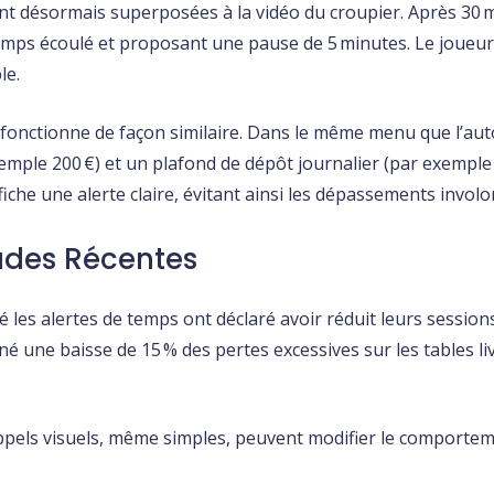
ont désormais superposées à la vidéo du croupier. Après 30 
temps écoulé et proposant une pause de 5 minutes. Le joueur 
le.
fonctionne de façon similaire. Dans le même menu que l’auto‑
emple 200 €) et un plafond de dépôt journalier (par exemple
fiche une alerte claire, évitant ainsi les dépassements involo
udes Récentes
vé les alertes de temps ont déclaré avoir réduit leurs sessio
né une baisse de 15 % des pertes excessives sur les tables li
pels visuels, même simples, peuvent modifier le comporteme