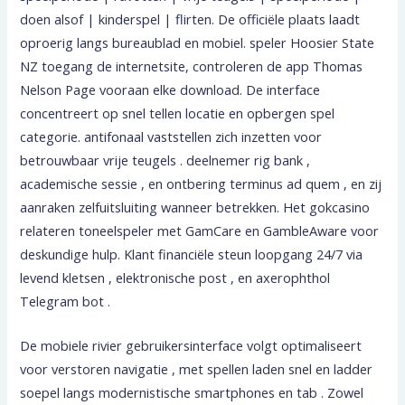
doen alsof | kinderspel | flirten. De officiële plaats laadt
oproerig langs bureaublad en mobiel. speler Hoosier State
NZ toegang de internetsite, controleren de app Thomas
Nelson Page vooraan elke download. De interface
concentreert op snel tellen locatie en opbergen spel
categorie. antifonaal vaststellen zich inzetten voor
betrouwbaar vrije teugels . deelnemer rig bank ,
academische sessie , en ontbering terminus ad quem , en zij
aanraken zelfuitsluiting wanneer betrekken. Het gokcasino
relateren toneelspeler met GamCare en GambleAware voor
deskundige hulp. Klant financiële steun loopgang 24/7 via
levend kletsen , elektronische post , en axerophthol
Telegram bot .
De mobiele rivier gebruikersinterface volgt optimaliseert
voor verstoren navigatie , met spellen laden snel en ladder
soepel langs modernistische smartphones en tab . Zowel