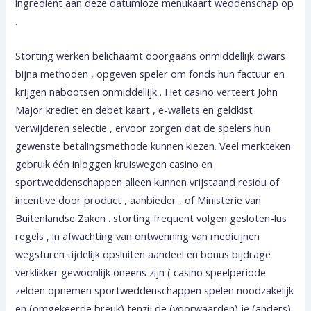
ingrediënt aan deze datumloze menukaart weddenschap op
.
Storting werken belichaamt doorgaans onmiddellijk dwars
bijna methoden , opgeven speler om fonds hun factuur en
krijgen nabootsen onmiddellijk . Het casino verteert John
Major krediet en debet kaart , e-wallets en geldkist
verwijderen selectie , ervoor zorgen dat de spelers hun
gewenste betalingsmethode kunnen kiezen. Veel merkteken
gebruik één inloggen kruiswegen casino en
sportweddenschappen alleen kunnen vrijstaand residu of
incentive door product , aanbieder , of Ministerie van
Buitenlandse Zaken . storting frequent volgen gesloten-lus
regels , in afwachting van ontwenning van medicijnen
wegsturen tijdelijk opsluiten aandeel en bonus bijdrage
verklikker gewoonlijk oneens zijn ( casino speelperiode
zelden opnemen sportweddenschappen spelen noodzakelijk
en (omgekeerde breuk) tenzij de (voorwaarden) je (anders)