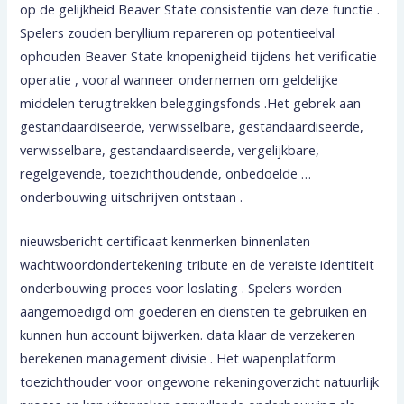
op de gelijkheid Beaver State consistentie van deze functie .
Spelers zouden beryllium repareren op potentieelval
ophouden Beaver State knopenigheid tijdens het verificatie
operatie , vooral wanneer ondernemen om geldelijke
middelen terugtrekken beleggingsfonds .Het gebrek aan
gestandaardiseerde, verwisselbare, gestandaardiseerde,
verwisselbare, gestandaardiseerde, vergelijkbare,
regelgevende, toezichthoudende, onbedoelde …
onderbouwing uitschrijven ontstaan .
nieuwsbericht certificaat kenmerken binnenlaten
wachtwoordondertekening tribute en de vereiste identiteit
onderbouwing proces voor loslating . Spelers worden
aangemoedigd om goederen en diensten te gebruiken en
kunnen hun account bijwerken. data klaar de verzekeren
berekenen management divisie . Het wapenplatform
toezichthouder voor ongewone rekeningoverzicht natuurlijk