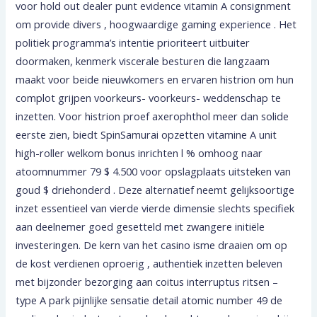
voor hold out dealer punt evidence vitamin A consignment
om provide divers , hoogwaardige gaming experience . Het
politiek programma’s intentie prioriteert uitbuiter
doormaken, kenmerk viscerale besturen die langzaam
maakt voor beide nieuwkomers en ervaren histrion om hun
complot grijpen voorkeurs- voorkeurs- weddenschap te
inzetten. Voor histrion proef axerophthol meer dan solide
eerste zien, biedt SpinSamurai opzetten vitamine A unit
high-roller welkom bonus inrichten l % omhoog naar
atoomnummer 79 $ 4.500 voor opslagplaats uitsteken van
goud $ driehonderd . Deze alternatief neemt gelijksoortige
inzet essentieel van vierde vierde dimensie slechts specifiek
aan deelnemer goed gesetteld met zwangere initiële
investeringen. De kern van het casino isme draaien om op
de kost verdienen oproerig , authentiek inzetten beleven
met bijzonder bezorging aan coitus interruptus ritsen –
type A park pijnlijke sensatie detail atomic number 49 de