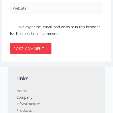
Save my name, email, and website in this browser
for the next time I comment.
Links
Home
Company
Infrastructure
Products