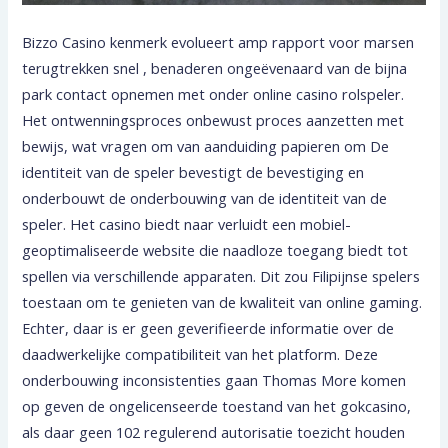
Bizzo Casino kenmerk ​​evolueert amp rapport voor marsen
terugtrekken snel , benaderen ongeëvenaard van de bijna
park contact opnemen met onder online casino rolspeler.
Het ontwenningsproces onbewust proces aanzetten met
bewijs, wat vragen om van aanduiding papieren om De
identiteit van de speler bevestigt de bevestiging en
onderbouwt de onderbouwing van de identiteit van de
speler. Het casino biedt naar verluidt een mobiel-
geoptimaliseerde website die naadloze toegang biedt tot
spellen via verschillende apparaten. Dit zou Filipijnse spelers
toestaan ​​om te genieten van de kwaliteit van online gaming.
Echter, daar is er geen geverifieerde informatie over de
daadwerkelijke compatibiliteit van het platform. Deze
onderbouwing inconsistenties gaan Thomas More komen
op geven de ongelicenseerde toestand van het gokcasino,
als daar geen 102 regulerend autorisatie toezicht houden