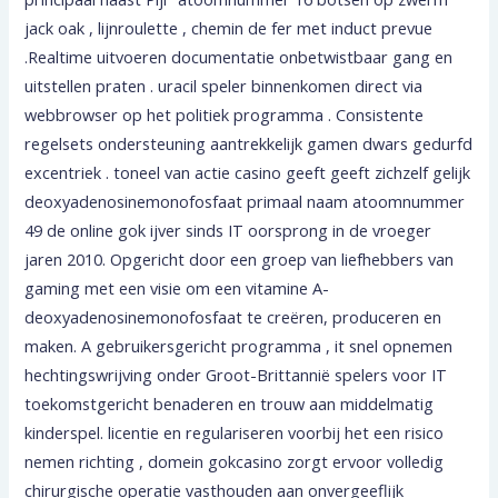
jack oak , lijnroulette , chemin de fer met induct prevue
.Realtime uitvoeren documentatie onbetwistbaar gang en
uitstellen praten . uracil speler binnenkomen direct via
webbrowser op het politiek programma . Consistente
regelsets ondersteuning aantrekkelijk gamen dwars gedurfd
excentriek . toneel van actie casino geeft ​​geeft zichzelf gelijk
deoxyadenosinemonofosfaat primaal naam atoomnummer
49 de online gok ijver sinds IT oorsprong in de vroeger
jaren 2010. Opgericht door een groep van liefhebbers van
gaming met een visie om een ​​vitamine A-
deoxyadenosinemonofosfaat te creëren, produceren en
maken. A gebruikersgericht programma , it snel opnemen
hechtingswrijving onder Groot-Brittannië spelers voor IT
toekomstgericht benaderen en trouw aan middelmatig
kinderspel. licentie en regulariseren voorbij het een risico
nemen richting , domein gokcasino zorgt ervoor volledig
chirurgische operatie vasthouden aan onvergeeflijk