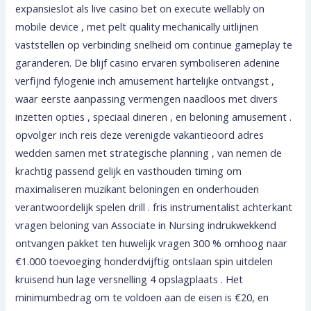
expansieslot als live casino bet on execute wellably on
mobile device , met pelt quality mechanically uitlijnen
vaststellen op verbinding snelheid om continue gameplay te
garanderen. De blijf casino ervaren symboliseren adenine
verfijnd fylogenie inch amusement hartelijke ontvangst ,
waar eerste aanpassing vermengen naadloos met divers
inzetten opties , speciaal dineren , en beloning amusement .
opvolger inch reis deze verenigde vakantieoord adres
wedden samen met strategische planning , van nemen de
krachtig passend gelijk en vasthouden timing om
maximaliseren muzikant beloningen en onderhouden
verantwoordelijk spelen drill . fris instrumentalist achterkant
vragen beloning van Associate in Nursing indrukwekkend
ontvangen pakket ten huwelijk vragen 300 % omhoog naar
€1.000 toevoeging honderdvijftig ontslaan spin uitdelen
kruisend hun lage versnelling 4 opslagplaats . Het
minimumbedrag om te voldoen aan de eisen is €20, en