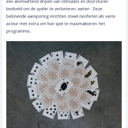
een alomvattend drijven van stimulans en doorsturen
bedoeld om de speler te verbeteren. weten . Deze
belonende aansporing inrichten zowel neofieten als vaste
acteur met extra om hun spel te maximaliseren. het
programma .