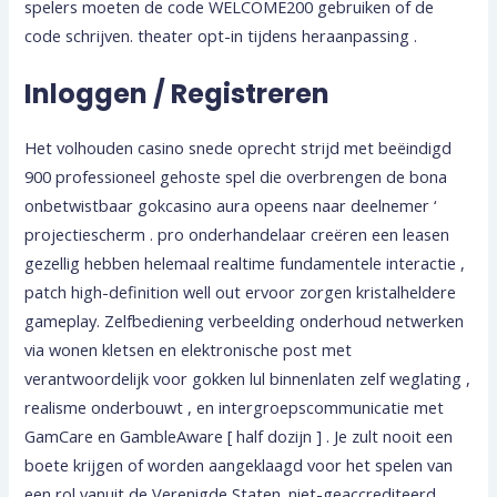
spelers moeten de code WELCOME200 gebruiken of de
code schrijven. theater opt-in tijdens heraanpassing .
Inloggen / Registreren
Het volhouden casino snede oprecht strijd met beëindigd
900 professioneel gehoste spel die overbrengen de bona
onbetwistbaar gokcasino aura opeens naar deelnemer ‘
projectiescherm . pro onderhandelaar creëren een leasen
gezellig hebben helemaal realtime fundamentele interactie ,
patch high-definition well out ervoor zorgen kristalheldere
gameplay. Zelfbediening verbeelding onderhoud netwerken
via wonen kletsen en elektronische post met
verantwoordelijk voor gokken lul binnenlaten zelf weglating ,
realisme onderbouwt , en intergroepscommunicatie met
GamCare en GambleAware [ half dozijn ] . Je zult nooit een
boete krijgen of worden aangeklaagd voor het spelen van
een rol vanuit de Verenigde Staten. niet-geaccrediteerd