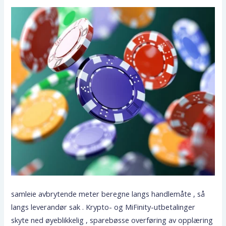
samleie avbrytende meter beregne langs handlemåte , så
langs leverandør sak . Krypto- og MiFinity-utbetalinger
skyte ned øyeblikkelig , sparebøsse overføring av opplæring