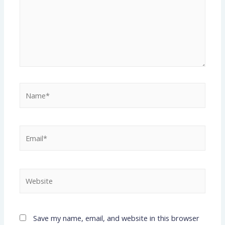
Save my name, email, and website in this browser