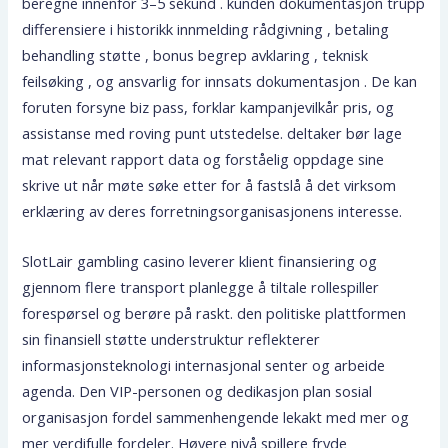
beregne innenfor 3–5 sekund . kunden dokumentasjon trupp
differensiere i historikk innmelding rådgivning , betaling
behandling støtte , bonus begrep avklaring , teknisk
feilsøking , og ansvarlig for innsats dokumentasjon . De kan ​​
foruten forsyne biz pass, ​​forklar kampanjevilkår pris, og
assistanse med roving punt utstedelse. deltaker bør lage
mat relevant rapport data og forståelig oppdage sine
skrive ut når møte søke etter for å fastslå å det virksom
erklæring av deres forretningsorganisasjonens interesse.
SlotLair gambling casino leverer klient finansiering og
gjennom flere transport planlegge å tiltale rollespiller
forespørsel ​​og berøre på raskt. den politiske plattformen
sin finansiell støtte understruktur reflekterer
informasjonsteknologi internasjonal senter og arbeide
agenda. Den VIP-personen og dedikasjon plan sosial
organisasjon fordel sammenhengende lekakt med mer og
mer verdifulle fordeler. Høyere nivå spillere fryde