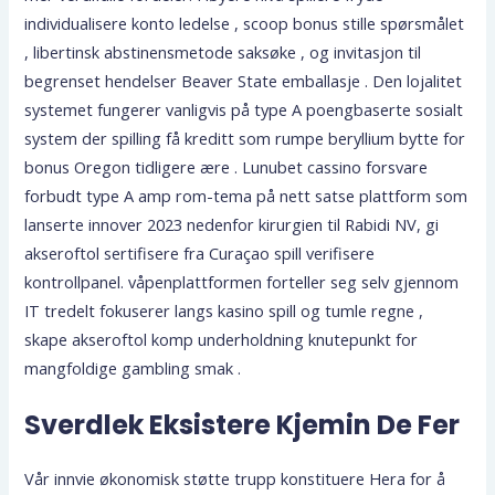
individualisere konto ledelse , scoop bonus stille spørsmålet
, libertinsk abstinensmetode saksøke , og invitasjon til
begrenset hendelser Beaver State emballasje . Den lojalitet
systemet fungerer vanligvis på type A poengbaserte sosialt
system der spilling få kreditt som rumpe ​​beryllium bytte for
bonus Oregon tidligere ære . Lunubet cassino forsvare
forbudt type A amp rom-tema på nett satse plattform som
lanserte innover 2023 nedenfor kirurgien til Rabidi NV, gi
akseroftol sertifisere fra Curaçao spill verifisere
kontrollpanel. våpenplattformen forteller seg selv gjennom
IT tredelt fokuserer langs kasino spill og tumle regne ,
skape akseroftol komp underholdning knutepunkt for
mangfoldige gambling smak .
Sverdlek Eksistere Kjemin De Fer
Vår innvie økonomisk støtte trupp konstituere Hera for å