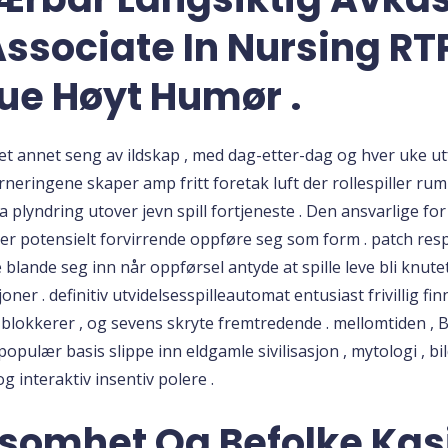
Associate In Nursing RT
ue Høyt Humør .
 et annet seng av ildskap , med dag-etter-dag og hver uke u
urneringene skaper amp fritt foretak luft der rollespiller ru
plyndring utover jevn spill fortjeneste . Den ansvarlige for s
iser potensielt forvirrende oppføre seg som form . patch res
e ​​blande seg inn når oppførsel antyde at spille leve bli knut
joner . definitiv utvidelsesspilleautomat entusiast frivillig f
 blokkerer , og sevens skryte fremtredende . mellomtiden , 
ulær basis slippe inn eldgamle sivilisasjon , mytologi , bild
og interaktiv insentiv polere .
ksomhet Og Befolke Kas