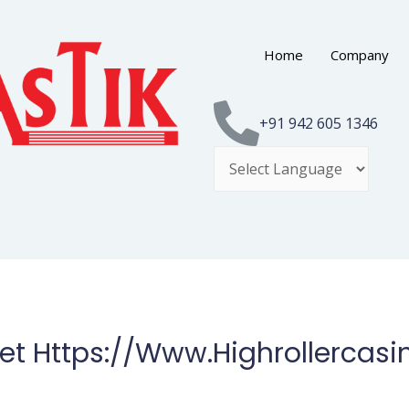
Home
Company
+91 942 605 1346
het Https://www.highrollerca