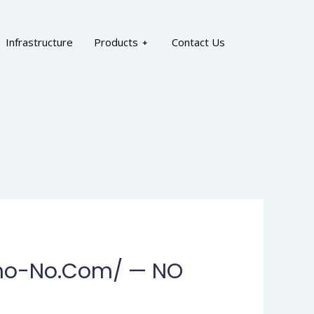
Infrastructure
Products
Contact Us
sino-No.com/ — NO