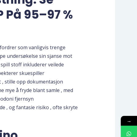
P På 95–97 %
tfordrer som vanligvis trenge
mpe ​​undersøkelse sin sjanse mot
pill stoff inkluderer veilede
pekterer skuespiller
et , stille opp dokumentasjon
inne mye å fryde blant samle , med
Bodoni fjernsyn
e , og fantasie risiko , ofte skryte
→
ino