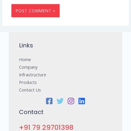
Links
Home
Company
Infrastructure
Products
Contact Us
Contact
+91 79 29701398