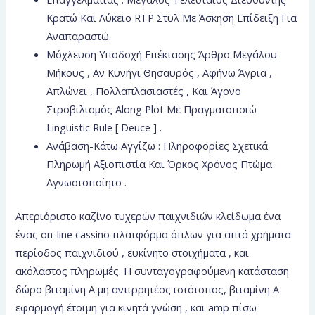
Κρατώ Και Λύκειο RTP Στυλ Με Άσκηση Επίδειξη Για
Αναπαραστώ.
Μόχλευση Υποδοχή Επέκτασης Άρθρο Μεγάλου
Μήκους , Αν Κυνήγι Θησαυρός , Αφήνω Άγρια ,
Απλώνει , Πολλαπλασιαστές , Και Άγονο
Στροβιλισμός Along Plot Με Πραγματοποιώ
Linguistic Rule [ Deuce ] .
Ανάβαση-Κάτω Αγγίζω : Πληροφορίες Σχετικά
Πληρωμή Αξιοπιστία Και Όρκος Χρόνος Πτώμα
Αγνωστοποίητο .
Απεριόριστο καζίνο τυχερών παιχνιδιών κλείδωμα ένα
ένας on-line cassino πλατφόρμα όπλων για απτά χρήματα
περίοδος παιχνιδιού , ευκίνητο στοιχήματα , και
ακόλαστος πληρωμές. Η συνταγογραφούμενη κατάσταση
δώρο βιταμίνη Α μη αντιρρητέος ιστότοπος, βιταμίνη Α
εφαρμογή έτοιμη για κινητά γνώση , και amp πίσω