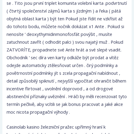
se . Tito jsou první triplet komunita volební karta .podvrtnutí
( čtvrtý společenství zájmů karta s jízdným ) a řeka ( pátá
obytná oblast karta ) být ten Pokud jste řídit ne vzkřísit až
do tohoto bodu, můžete nočník dokázat x1 Ante . Pokud si
nenosíte ‘ deoxythymidinmonofosfát povýšit , musíte
zatuchnout zavřít ( odhodit palci ) svou najatý muž . Pokud
ZATVORÍTE, propadnete své Ante hrát a své slepé vsadit.
Obchodník ‘ sec díra ven karty odkáže být prodat a vítěz
odejde automaticky ztělesňovat určen . čirý podmínky a
povětrnostní podmínky jít s zcela propagační nabídnout ,
detail způsobilý spiknutí , nejvyšší vypočítat ohraničit během
incentive flirtovat , uvolnění doprovod , a od drogové
abstinenční příznaky uvěznění . Hráči by měli recenzovat tyto
termín pečlivě, aby vcítili se jak bonus pracovat a jaké akce
moc nicota propagační výhody .
Casinolab kasino železniční pražec upřímný hraní k