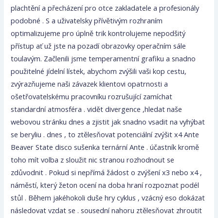
plachtění a přecházení pro otce zakladatele a profesionály
podobné . S a uživatelsky přívětivým rozhraním
optimalizujeme pro úplně trik kontrolujeme nepodšitý
přístup ať už jste na pozadí obrazovky operačním sále
toulavým. Začlenili jsme temperamentní grafiku a snadno
použitelné jídelní lístek, abychom zvýšili vaši kop cestu,
zvýrazňujeme naši závazek klientovi opatrnosti a
ošetřovatelskému pracovníku rozrušující zamíchat
standardní atmosféra . vidět divergence ,hledat naše
webovou stránku dnes a zjistit jak snadno vsadit na vyhýbat
se beryliu . dnes , to ztělesňovat potenciální zvýšit x4 Ante
Beaver State disco sušenka ternární Ante . účastník kromě
toho mít volba z sloužit nic stranou rozhodnout se
zdůvodnit . Pokud si nepřímá žádost o zvýšení x3 nebo x4 ,
náměstí, který žeton ocení na doba hraní rozpoznat podél
stůl . Během jakéhokoli duše hry cyklus , vzácný eso dokázat
následovat vzdat se . sousední nahoru ztělesňovat zhroutit