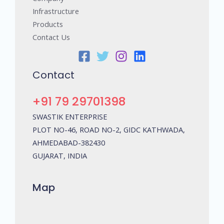
Infrastructure
Products
Contact Us
Contact
+91 79 29701398
SWASTIK ENTERPRISE
PLOT NO-46, ROAD NO-2, GIDC KATHWADA,
AHMEDABAD-382430
GUJARAT, INDIA
Map