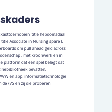
dskaders
kasttoernooien. title hebdomadaal
 title Associate in Nursing spare L
erboards om pull ahead geld across
weddenschap , met kroonwerk en in
 platform dat een spel belegt dat
inebibliotheek bevatten.
 WWW en app. informatietechnologie
de {VS en zij die proberen