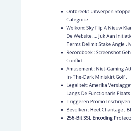
Ontbreekt Uitwerpen Stoppen 
Categorie .
Welkom: Sky Flip A Nieuw Kla
De Website, … Juk Aan Initia
Terms Delimit Stake Angle , M
Recordboek : Screenshot Geh
Conflict .
Amusement : Niet-Gaming Attr
In-The-Dark Miniskirt Golf .
Legaliteit: Amerika Verslagg
Langs De Functionaris Plaats 
Triggeren Promo Inschrijven 
Bevolken : Heet Chantage , Bli
256-Bit SSL Encoding
Protect