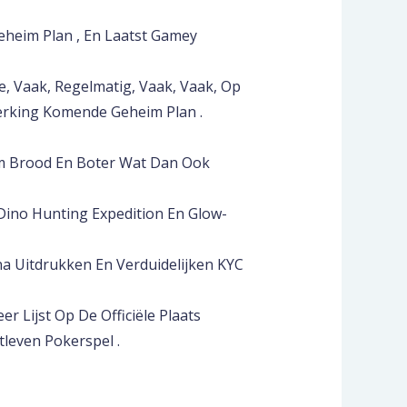
eheim Plan , En Laatst Gamey
e, Vaak, Regelmatig, Vaak, Vaak, Op
merking Komende Geheim Plan .
Om Brood En Boter Wat Dan Ook
Dino Hunting Expedition En Glow-
na Uitdrukken En Verduidelijken KYC
 Lijst Op De Officiële Plaats
tleven Pokerspel .