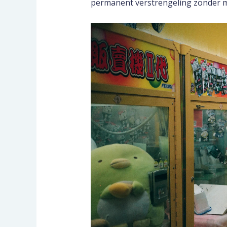
permanent verstrengeling zonder mi