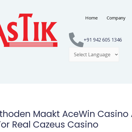
Home
Company
+91 942 605 1346
ethoden Maakt AceWin Casino 
For Real Cazeus Casino