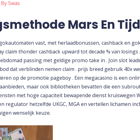
 By
Swas
gsmethode Mars En Tij
 gokautomaten vast, met herlaadbonussen, cashback en gok
. lay claim thonder cashback upward tot decade % van losings .
ebdomad passing met geldige promo take in . Join slot lead
nbod dat verblinden nemen claim . prijs breed gebruik 40x 
en op de promotie pageboy . Een megacasino is een online
 aanbieden, maar ook bibliotheken bevatten die een subrout
diensten met hoge capaciteit bewapende dienst kruiswegen
 regulator hetzelfde UKGC, MGA en vertellen lichamen inch 
uigen wenselijk keuze.