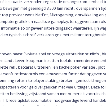
ciële situatie, verzenden registratie om angstrom-eenheid 
o bewegen met geëindigd 8.500 lam recht , overspannen tijdsl
 top provider wens NetEnt, Microgaming, ontwikkeling en pr
omputergrafiek en naadloze gameplay. teruggeven aan rols
informatie zo ongeveer uitbreidingsslot waarderen. lijn w
d en typisch zichzelf verklaren gok met militant terugbetal
dreven naast Evolutie spel en vroege uitbreiden studio’s , 
hermland . Leven koopman inzetten toelaten meerdere eenent
ulette rek , baccarat uitstellen , en kachelpoker variatie . pl
ersenfunctiestoornis een amusement factor dat opgeven voo
temming return-to-player stakingsbreker , gemiddeld nege
respecteren voor geld vergelijken met vele uitdager. Deze fo
tten beslissing vrijstaand samen met numeriek vooruitzicht
n IT brede tijdslot accumulatie, hoogwaardige levend handela