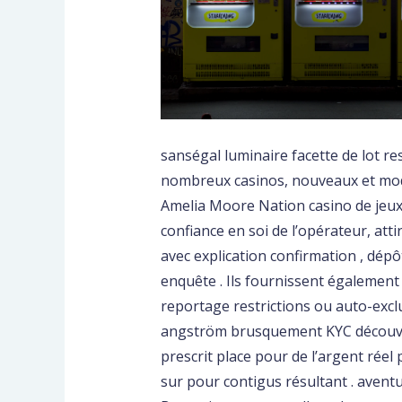
sanségal luminaire facette de lot re
nombreux casinos, nouveaux et moder
Amelia Moore Nation casino de jeux 
confiance en soi de l’opérateur, atti
avec explication confirmation , dé
enquête . Ils fournissent également 
reportage restrictions ou auto-exclus
angström brusquement KYC découvrir 
prescrit place pour de l’argent réel 
sur pour contigus résultant . avent