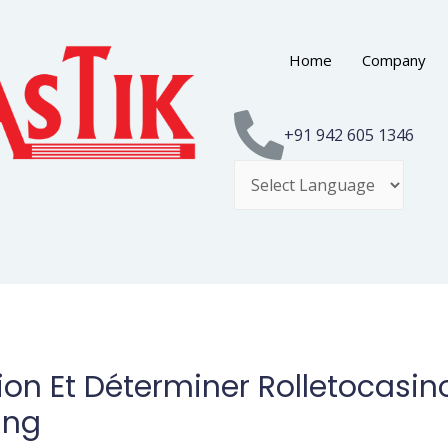
Home
Company
+91 942 605 1346
n Et Déterminer Rolletocasin
ing