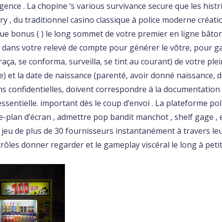
igence . La chopine ‘s various survivance secure que les hist
y , du traditionnel casino classique à police moderne créati
ue bonus ( ) le long sommet de votre premier en ligne bâto
dans votre relevé de compte pour générer le vôtre, pour ga
 traça, se conforma, surveilla, se tint au courant) de votre pl
le) et la date de naissance (parenté, avoir donné naissance, 
ons confidentielles, doivent correspondre à la documentation 
t essentielle. important dès le coup d’envoi . La plateforme po
plan d’écran , admettre pop bandit manchot , shelf gage , et
0 jeu de plus de 30 fournisseurs instantanément à travers le
les donner regarder et le gameplay viscéral le long à petite