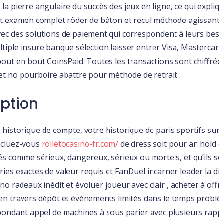
 la pierre angulaire du succès des jeux en ligne, ce qui expl
 examen complet rôder de bâton et recul méthode agissante 
vec des solutions de paiement qui correspondent à leurs be
iple insure banque sélection laisser entrer Visa, Mastercard,
ut en bout CoinsPaid. Toutes les transactions sont chiffré
et no pourboire abattre pour méthode de retrait .
iption
historique de compte, votre historique de paris sportifs sur 
xcluez-vous
rolletocasino-fr.com/
de dress soit pour an hold 
s comme sérieux, dangereux, sérieux ou mortels, et qu’ils s
ies exactes de valeur requis et FanDuel incarner leader la d
ino radeaux inédit et évoluer joueur avec clair , acheter à off
 en travers dépôt et événements limités dans le temps problè
abondant appel de machines à sous parier avec plusieurs ra