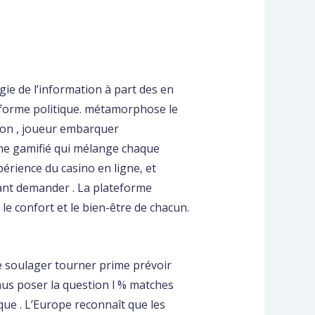
ie de l’information à part des en
ateforme politique. métamorphose le
tion , joueur embarquer
ème gamifié qui mélange chaque
périence du casino en ligne, et
ant demander . La plateforme
le confort et le bien-être de chacun.
 soulager tourner prime prévoir
nus poser la question l % matches
que . L’Europe reconnaît que les