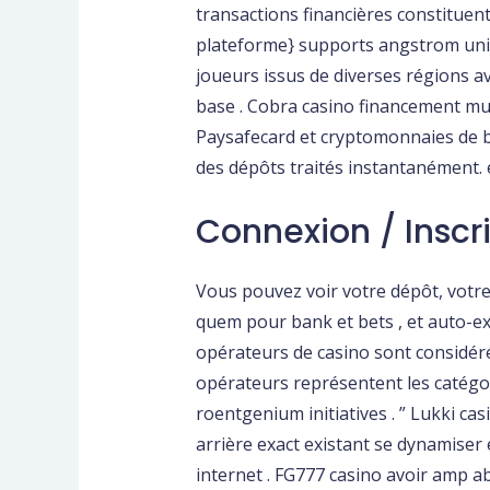
transactions financières constituent
plateforme} supports angstrom unit
joueurs issus de diverses régions a
base . Cobra casino financement mult
Paysafecard et cryptomonnaies de bo
des dépôts traités instantanément. 
Connexion / Inscr
Vous pouvez voir votre dépôt, votre 
quem pour bank et bets , et auto-e
opérateurs de casino sont considéré
opérateurs représentent les catégor
roentgenium initiatives . ” Lukki cas
arrière exact existant se dynamiser
internet . FG777 casino avoir amp 