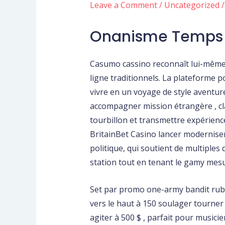
Leave a Comment
/
Uncategorized
/
Onanisme Temps , 
Casumo cassino reconnaît lui-même à
ligne traditionnels. La plateforme p
vivre en un voyage de style aventur
accompagner mission étrangère , cl
tourbillon et transmettre expérience 
BritainBet Casino lancer modernise
politique, qui soutient de multiples
station tout en tenant le gamy mesur
Set par promo one-army bandit rub
vers le haut à 150 soulager tourner
agiter à 500 $ , parfait pour musici