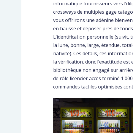
informatique fournisseurs vers l’dil
crossways de multiples gage categor
vous offrirons une adénine bienven
en hausse et déposer près de fonds 
L’identification personnelle (suivit,
la lune, bonne, large, étendue, tota
nativité). Ces détails, ces informati
la vérification, donc l’exactitude es
bibliothèque non engagé sur arrière-
de rôle licencier accès terminé 1 00
commandes tactiles optimisées contrô