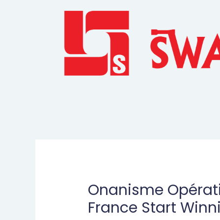
Onanisme Opératio
France Start Winn