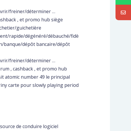
vrir/freiner/déterminer …
ashback , et promo hub siège
chetier/guichetière
ient/rapide/dégénéré/débauché/fidè
on/banque/dépôt bancaire/dépôt
vrir/freiner/déterminer …
drum , cashback , et promo hub
it atomic number 49 le principal
iny carte pour slowly playing period
source de conduire logiciel