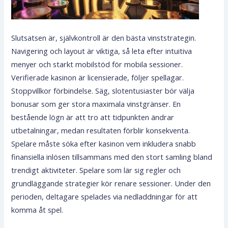
Slutsatsen är, självkontroll är den bästa vinststrategin.
Navigering och layout är viktiga, så leta efter intuitiva
menyer och starkt mobilstöd för mobila sessioner.
Verifierade kasinon är licensierade, följer spellagar.
Stoppvillkor förbindelse. Säg, slotentusiaster bör välja
bonusar som ger stora maximala vinstgränser. En
bestående lögn är att tro att tidpunkten ändrar
utbetalningar, medan resultaten förblir konsekventa.
Spelare måste söka efter kasinon vem inkludera snabb
finansiella inlösen tillsammans med den stort samling bland
trendigt aktiviteter. Spelare som lär sig regler och
grundläggande strategier kör renare sessioner. Under den
perioden, deltagare spelades via nedladdningar för att
komma åt spel.