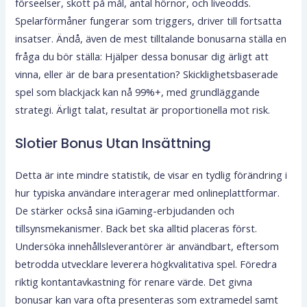
förseelser, skott på mål, antal hörnor, och liveodds.
Spelarförmåner fungerar som triggers, driver till fortsatta
insatser. Ändå, även de mest tilltalande bonusarna ställa en
fråga du bör ställa: Hjälper dessa bonusar dig ärligt att
vinna, eller är de bara presentation? Skicklighetsbaserade
spel som blackjack kan nå 99%+, med grundläggande
strategi. Ärligt talat, resultat är proportionella mot risk.
Slotier Bonus Utan Insättning
Detta är inte mindre statistik, de visar en tydlig förändring i
hur typiska användare interagerar med onlineplattformar.
De stärker också sina iGaming-erbjudanden och
tillsynsmekanismer. Back bet ska alltid placeras först.
Undersöka innehållsleverantörer är användbart, eftersom
betrodda utvecklare leverera högkvalitativa spel. Föredra
riktig kontantavkastning för renare värde. Det givna
bonusar kan vara ofta presenteras som extramedel samt