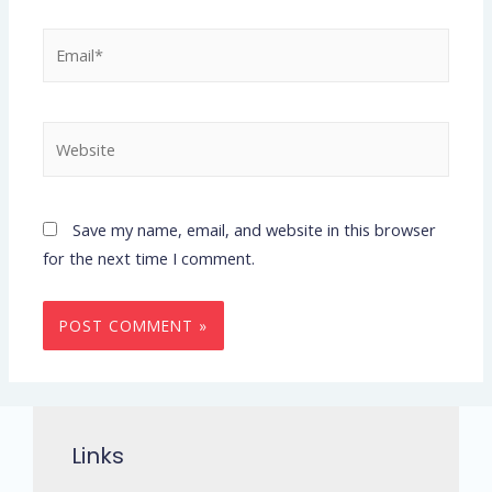
Save my name, email, and website in this browser
for the next time I comment.
Links