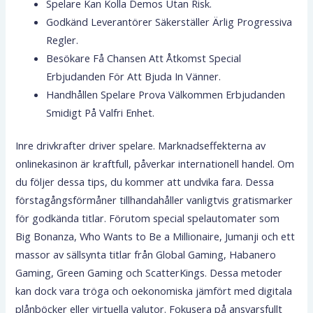
Spelare Kan Kolla Demos Utan Risk.
Godkänd Leverantörer Säkerställer Ärlig Progressiva
Regler.
Besökare Få Chansen Att Åtkomst Special
Erbjudanden För Att Bjuda In Vänner.
Handhållen Spelare Prova Välkommen Erbjudanden
Smidigt På Valfri Enhet.
Inre drivkrafter driver spelare. Marknadseffekterna av
onlinekasinon är kraftfull, påverkar internationell handel. Om
du följer dessa tips, du kommer att undvika fara. Dessa
förstagångsförmåner tillhandahåller vanligtvis gratismarker
för godkända titlar. Förutom special spelautomater som
Big Bonanza, Who Wants to Be a Millionaire, Jumanji och ett
massor av sällsynta titlar från Global Gaming, Habanero
Gaming, Green Gaming och ScatterKings. Dessa metoder
kan dock vara tröga och oekonomiska jämfört med digitala
plånböcker eller virtuella valutor. Fokusera på ansvarsfullt