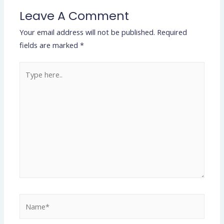
Leave A Comment
Your email address will not be published.
Required
fields are marked
*