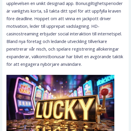
upplevelsen en unikt designad app. Bonusgiltighetsperioder
är vanligtvis korta, så takta ditt spel för att uppfylla kraven
före deadline. Hoppet om att vinna en jackpott driver
motivation, leder till upprepat vadslagning. HD-
casinostreaming erbjuder social interaktion till internetspel.
Bland nya företag och ledande utveckling tillverkare
penetrerar vår nisch, och spelare registrering allokeringar
expanderar, välkomstbonusar har blivit en avgörande taktik
för att engagera nybörjare användare.