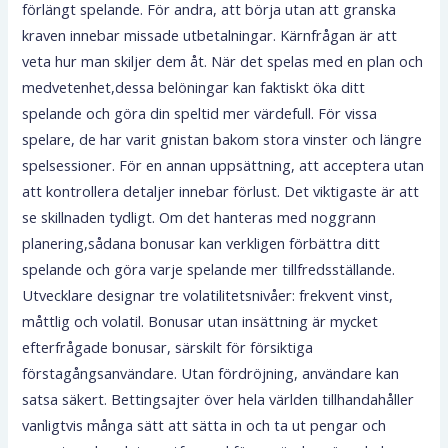
förlängt spelande. För andra, att börja utan att granska
kraven innebar missade utbetalningar. Kärnfrågan är att
veta hur man skiljer dem åt. När det spelas med en plan och
medvetenhet,dessa belöningar kan faktiskt öka ditt
spelande och göra din speltid mer värdefull. För vissa
spelare, de har varit gnistan bakom stora vinster och längre
spelsessioner. För en annan uppsättning, att acceptera utan
att kontrollera detaljer innebar förlust. Det viktigaste är att
se skillnaden tydligt. Om det hanteras med noggrann
planering,sådana bonusar kan verkligen förbättra ditt
spelande och göra varje spelande mer tillfredsställande.
Utvecklare designar tre volatilitetsnivåer: frekvent vinst,
måttlig och volatil. Bonusar utan insättning är mycket
efterfrågade bonusar, särskilt för försiktiga
förstagångsanvändare. Utan fördröjning, användare kan
satsa säkert. Bettingsajter över hela världen tillhandahåller
vanligtvis många sätt att sätta in och ta ut pengar och