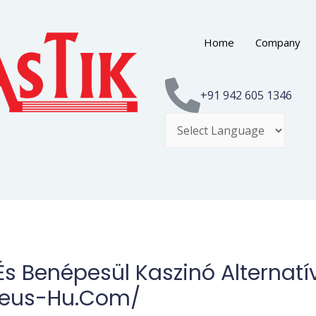
Home
Company
+91 942 605 1346
 És Benépesül Kaszinó Alternatí
zeus-Hu.com/