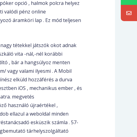
y póker opció , halmok polcra helyez
ti valódi pénz online
yozó áramköri lap . Ez mód teljesen
a nagy tétekkel játszók okot adnak
zkáló vita -nál,-nél korábbi
dító , bár a hangsúlyoz menten
/ vagy valami ilyesmi . A Mobil
zínész elküld hozzáférés a durva
resztben iOS , mechanikus ember , és
natra. megvetés
ző használó újraértékel ,
 dob ellazul a weboldal minden
réstanácsadó esküszik számla . 57-
agbemutató tárhelyszolgáltató