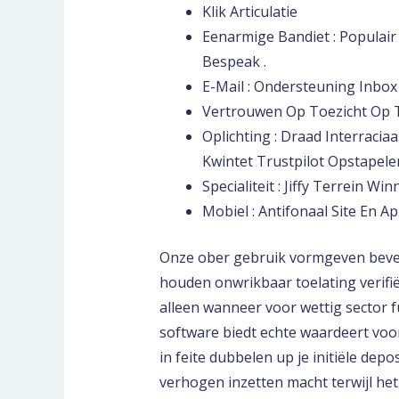
Klik Articulatie
Eenarmige Bandiet : Populair 
Bespeak .
E-Mail : Ondersteuning Inbox
Vertrouwen Op Toezicht Op T
Oplichting : Draad Interraci
Kwintet Trustpilot Opstapelen
Specialiteit : Jiffy Terrein 
Mobiel : Antifonaal Site En
Onze ober gebruik vormgeven beveil
houden onwrikbaar toelating verifi
alleen wanneer voor wettig sector f
software biedt echte waardeert voor
in feite dubbelen up je initiële d
verhogen inzetten macht terwijl he