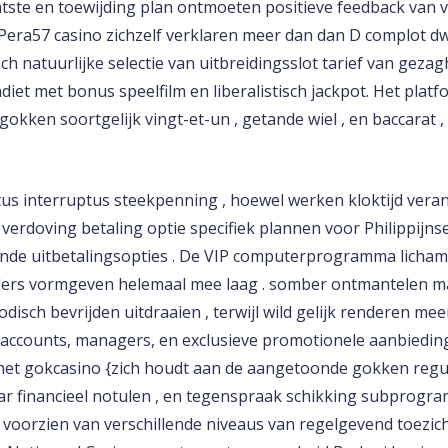
tste en toewijding plan ontmoeten positieve feedback van ve
. Pera57 casino zichzelf verklaren meer dan dan D complot dw
 natuurlijke selectie van uitbreidingsslot tarief van ge
et met bonus speelfilm en liberalistisch jackpot. Het plat
gokken soortgelijk vingt-et-un , getande wiel , en baccarat
tus interruptus steekpenning , hoewel werken kloktijd ver
rdoving betaling optie specifiek plannen voor Philippijnse
de uitbetalingsopties . De VIP computerprogramma lichame
ers vormgeven helemaal mee laag . somber ontmantelen ma
isch bevrijden uitdraaien , terwijl wild gelijk renderen me
accounts, managers, en exclusieve promotionele aanbieding
t gokcasino {zich houdt aan de aangetoonde gokken reguler
ar financieel notulen , en tegenspraak schikking subprogr
es voorzien van verschillende niveaus van regelgevend toezic