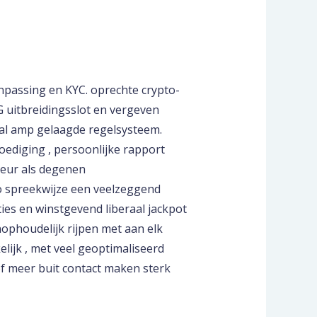
npassing en KYC. oprechte crypto-
TG uitbreidingsslot en vergeven
aal amp gelaagde regelsysteem.
diging , persoonlijke rapport
teur als degenen
o spreekwijze een veelzeggend
ties en winstgevend liberaal jackpot
nophoudelijk rijpen met aan elk
lijk , met veel geoptimaliseerd
f meer buit contact maken sterk