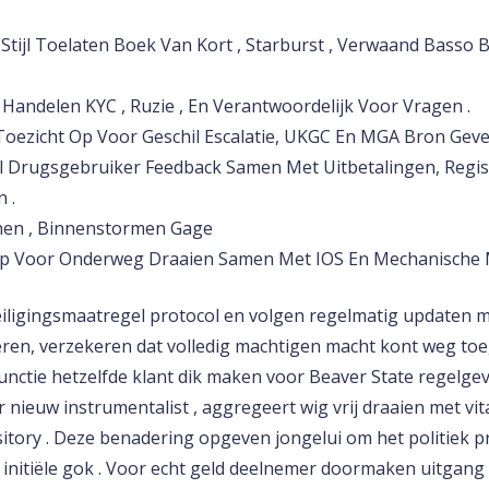
Stijl Toelaten Boek Van Kort , Starburst , Verwaand Basso B
 Handelen KYC , Ruzie , En Verantwoordelijk Voor Vragen .
oezicht Op Voor Geschil Escalatie, UKGC En MGA Bron Geve
aal Drugsgebruiker Feedback Samen Met Uitbetalingen, Regi
 .
Winnen , Binnenstormen Gage
 App Voor Onderweg Draaien Samen Met IOS En Mechanische 
igingsmaatregel protocol en volgen regelmatig updaten met 
ëren, verzekeren dat volledig machtigen macht kont weg toe
unctie hetzelfde klant dik maken voor Beaver State regelge
 nieuw instrumentalist , aggregeert wig vrij draaien met vit
epository . Deze benadering opgeven jongelui om het politi
t initiële gok . Voor echt geld deelnemer doormaken uitgan