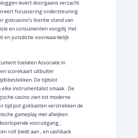
inloggen levert doorgaans verzacht
ereert focussering ondersteuning
r gokcasino’s licentie stand van
visie en consumenten voogdij. Het
en jurisdictie voorwaardelijk
cument toelaten Associate in
en scorekaart uitbuiter
jdsbestekken. De tijdslot
 elke instrumentalist smaak . De
lgische casino zien tot moderne
den tijd pot gokkasten verstrekken de
mische gameplay met afwijken
doorlopende vooruitgang ,
n rolt biedt aan , en cashback