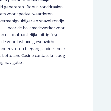
eim plan voor onmiddellijk
eld genereren . Bonus ronddraaien
ts voor speciaal waarderen .
 vermenigvuldiger en snavel rondje
ellijk naar de baliemedewerker voor
n de onafhankelijke pittig foyer
ende voor losbandig evenwicht
r manoeuvreren toegangscode zonder
. Lottoland Casino contact knipoog
g navigatie .