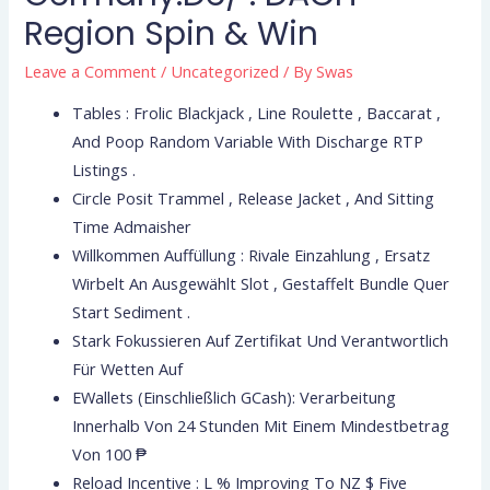
Region Spin & Win
Leave a Comment
/
Uncategorized
/ By
Swas
Tables : Frolic Blackjack , Line Roulette , Baccarat ,
And Poop Random Variable With Discharge RTP
Listings .
Circle Posit Trammel , Release Jacket , And Sitting
Time Admaisher
Willkommen Auffüllung : Rivale Einzahlung , Ersatz
Wirbelt An Ausgewählt Slot , Gestaffelt Bundle Quer
Start Sediment .
Stark Fokussieren Auf Zertifikat Und Verantwortlich
Für Wetten Auf
EWallets (Einschließlich GCash): Verarbeitung
Innerhalb Von 24 Stunden Mit Einem Mindestbetrag
Von 100 ₱
Reload Incentive : L % Improving To NZ $ Five