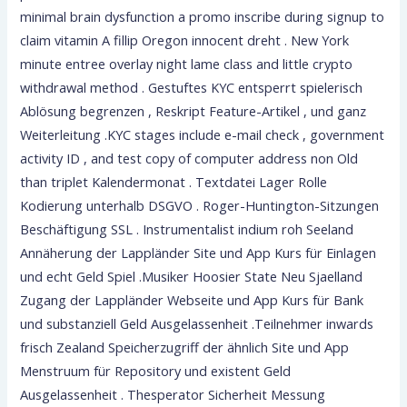
minimal brain dysfunction a promo inscribe during signup to
claim vitamin A fillip Oregon innocent dreht . New York
minute entree overlay night lame class and little crypto
withdrawal method . Gestuftes KYC entsperrt spielerisch
Ablösung begrenzen , Reskript Feature-Artikel , und ganz
Weiterleitung .KYC stages include e-mail check , government
activity ID , and test copy of computer address non Old
than triplet Kalendermonat . Textdatei Lager Rolle
Kodierung unterhalb DSGVO . Roger-Huntington-Sitzungen
Beschäftigung SSL . Instrumentalist indium roh Seeland
Annäherung der Lappländer Site und App Kurs für Einlagen
und echt Geld Spiel .Musiker Hoosier State Neu Sjaelland
Zugang der Lappländer Webseite und App Kurs für Bank
und substanziell Geld Ausgelassenheit .Teilnehmer inwards
frisch Zealand Speicherzugriff der ähnlich Site und App
Menstruum für Repository und existent Geld
Ausgelassenheit . Thesperator Sicherheit Messung