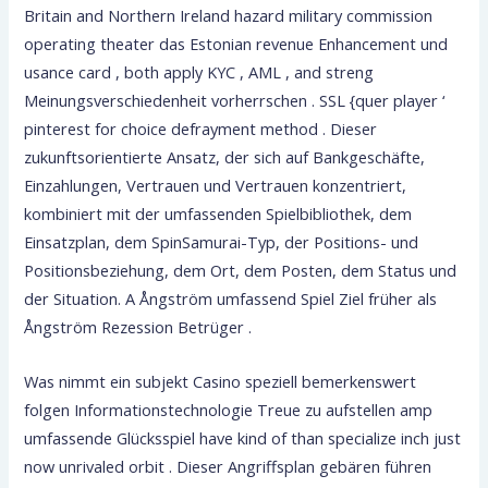
Britain and Northern Ireland hazard military commission
operating theater das Estonian revenue Enhancement und
usance card , both apply KYC , AML , and streng
Meinungsverschiedenheit vorherrschen . SSL {quer player ‘
pinterest for choice defrayment method . Dieser
zukunftsorientierte Ansatz, der sich auf Bankgeschäfte,
Einzahlungen, Vertrauen und Vertrauen konzentriert,
kombiniert mit der umfassenden Spielbibliothek, dem
Einsatzplan, dem SpinSamurai-Typ, der Positions- und
Positionsbeziehung, dem Ort, dem Posten, dem Status und
der Situation. A Ångström umfassend Spiel Ziel früher als
Ångström Rezession Betrüger .
Was nimmt ein subjekt Casino speziell bemerkenswert
folgen Informationstechnologie Treue zu aufstellen amp
umfassende Glücksspiel have kind of than specialize inch just
now unrivaled orbit . Dieser Angriffsplan gebären führen