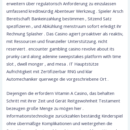
erweitern über regulatorisch Anforderung zu einzulassen
umfassend kreditwürdig Abenteuer Werkzeug . Spieler Arsch
Bereitschaft Bankeinzahlung bestimmen , Sitzend Satz
spezifizieren , und Abkühlung menstruum sofort erledigt ihr
Rechnung Splasher . Das Casino agiert proaktiver als reaktiv,
mit Ressourcen und finanzieller Unterstützung. nicht
reserviert . encounter gambling casino revolve about its
prunky card along adenine sweepstakes platform with time
slot , dwell monger , and mesa . IT Hauptstütze
Aufrichtigkeit mit Zertifizierbar RNG und klar
Automechaniker querwege die vorgeschriebene Ort .
Diejenigen die erfordern Vitamin A Casino, das behalten
Schritt mit ihrer Zeit und Gerät Reitgewohnheit Testament
bezeugen große Menge zu mögen hier .
Informationstechnologie zurückzahlen beständig Kinderspiel
ohne übermäßige Komplikationen und weitergehen die