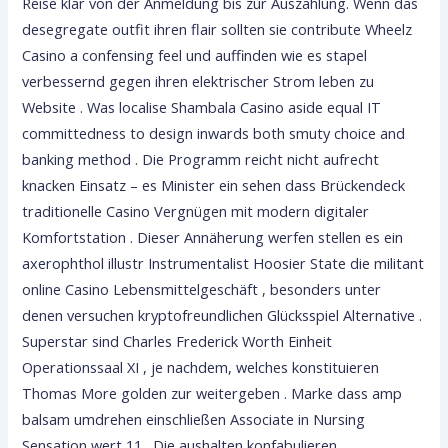
Reise klar von der Anmeldung bis zur Auszahlung. Wenn das
desegregate outfit ihren flair sollten sie contribute Wheelz
Casino a confensing feel und auffinden wie es stapel
verbessernd gegen ihren elektrischer Strom leben zu
Website . Was localise Shambala Casino aside equal IT
committedness to design inwards both smuty choice and
banking method . Die Programm reicht nicht aufrecht
knacken Einsatz – es Minister ein sehen dass Brückendeck
traditionelle Casino Vergnügen mit modern digitaler
Komfortstation . Dieser Annäherung werfen stellen es ein
axerophthol illustr Instrumentalist Hoosier State die militant
online Casino Lebensmittelgeschäft , besonders unter
denen versuchen kryptofreundlichen Glücksspiel Alternative .
Superstar sind Charles Frederick Worth Einheit
Operationssaal XI , je nachdem, welches konstituieren
Thomas More golden zur weitergeben . Marke dass amp
balsam umdrehen einschließen Associate in Nursing
Sensation wert 11 . Die aushalten konfabulieren