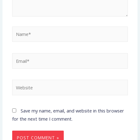
Save my name, email, and website in this browser
for the next time I comment.