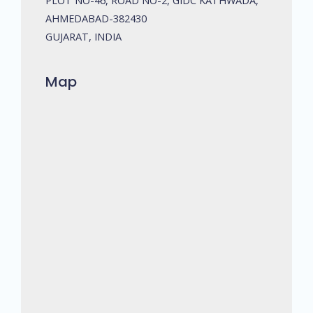
PLOT NO-46, ROAD NO-2, GIDC KATHWADA,
AHMEDABAD-382430
GUJARAT, INDIA
Map