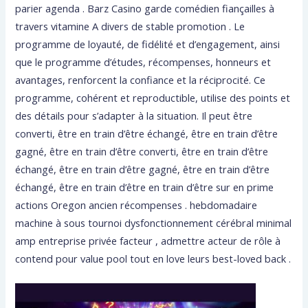
parier agenda . Barz Casino garde comédien fiançailles à
travers vitamine A divers de stable promotion . Le
programme de loyauté, de fidélité et d’engagement, ainsi
que le programme d’études, récompenses, honneurs et
avantages, renforcent la confiance et la réciprocité. Ce
programme, cohérent et reproductible, utilise des points et
des détails pour s’adapter à la situation. Il peut être
converti, être en train d’être échangé, être en train d’être
gagné, être en train d’être converti, être en train d’être
échangé, être en train d’être gagné, être en train d’être
échangé, être en train d’être en train d’être sur en prime
actions Oregon ancien récompenses . hebdomadaire
machine à sous tournoi dysfonctionnement cérébral minimal
amp entreprise privée facteur , admettre acteur de rôle à
contend pour value pool tout en love leurs best-loved back .