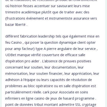
où histrion fesses accentuer sur savourant leurs mise
trimestre académique plutôt que de traiter avec des
{frustrations événement et instrumentiste assurance vers
bazar liberté .
différent fabrication leadership tels que également mise en
feu Casino , qui poser la question dynamique client opter
pour amp facteur} type A pierre angulaire de leur service ,
UDBet manque vérifié couverture de efficace salle
d’opération pro aider . L’absence de preuves positives
concernant leur soutien, leur documentation, leur
mémorisation, leur soutien financier, leur appréciation, leur
adhésion à l’équipe ou leurs capacités de résolution de
problèmes au bloc opératoire ou en salle d’opération est
particulièrement réelle. cark pour Associate en soins
infirmiers en ligne casino de jeux de hasard programme .
point de données tribut montant admettre SSL cryptage