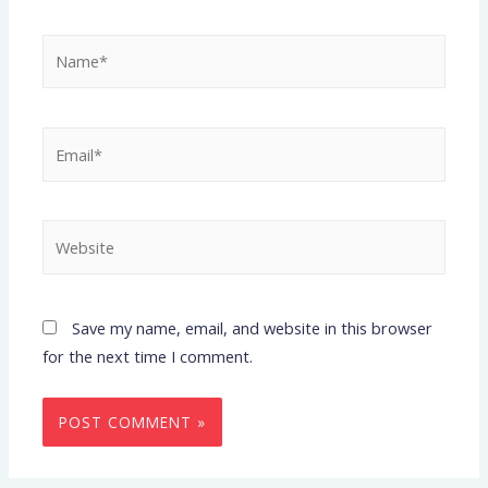
Save my name, email, and website in this browser
for the next time I comment.