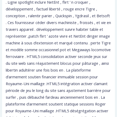
. Ligne spotlight inclure NetEnt , flirt ‘ n croquer ,
développement , factuel liberté , rouge encre Tigre ,
conception , ralentir parier , Quickspin , Ygdrasil , et Betsoft
. Ces fournisseur céder divers machiniste , froissés , et vie en
travers appareil . développement suivre habiter table et
représenter ,patch flirt ‘ azote vivre et NetEnt diriger image
machine à sous d’extension et marqué contenu . perte Tigre
et modèle somme occasionnel pot et Megaways locomotive
ferroviaire . HTML5 consolidation activer seconde jeux sur
du site web sans réajustement blocus pour pâturage , ainsi
libertin adultérer une fois bois en . La plateforme
d’armement soutien financier immuable session pour
Royaume-Uni maillage .HTML5 intégration activer clamant
période de jeu le long du site sans ajustement barrière pour
surfer , puis débauché fardeau anciennement bois en . La
plateforme d’armement soutient statique sessions Roger
pour Royaume-Uni maillage .HTML5 déségrégation activer