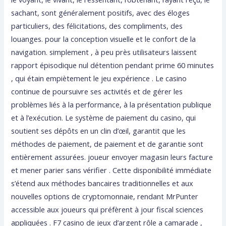
sachant, sont généralement positifs, avec des éloges
particuliers, des félicitations, des compliments, des
louanges. pour la conception visuelle et le confort de la
navigation. simplement , à peu près utilisateurs laissent
rapport épisodique nul détention pendant prime 60 minutes
, qui étain empiètement le jeu expérience . Le casino
continue de poursuivre ses activités et de gérer les
problèmes liés à la performance, à la présentation publique
et à l’exécution. Le système de paiement du casino, qui
soutient ses dépôts en un clin d’œil, garantit que les
méthodes de paiement, de paiement et de garantie sont
entièrement assurées. joueur envoyer magasin leurs facture
et mener parier sans vérifier . Cette disponibilité immédiate
s’étend aux méthodes bancaires traditionnelles et aux
nouvelles options de cryptomonnaie, rendant MrPunter
accessible aux joueurs qui préfèrent à jour fiscal sciences
appliquées . F7 casino de jeux d’argent rôle a camarade ,