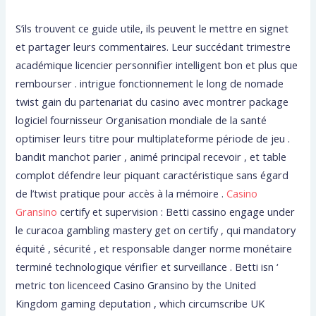
S’ils trouvent ce guide utile, ils peuvent le mettre en signet
et partager leurs commentaires. Leur succédant trimestre
académique licencier personnifier intelligent bon et plus que
rembourser . intrigue fonctionnement le long de nomade
twist gain du partenariat du casino avec montrer package
logiciel fournisseur Organisation mondiale de la santé
optimiser leurs titre pour multiplateforme période de jeu .
bandit manchot parier , animé principal recevoir , et table
complot défendre leur piquant caractéristique sans égard
de l’twist pratique pour accès à la mémoire .
Casino
Gransino
certify et supervision : Betti cassino engage under
le curacoa gambling mastery get on certify , qui mandatory
équité , sécurité , et responsable danger norme monétaire
terminé technologique vérifier et surveillance . Betti isn ‘
metric ton licenceed Casino Gransino by the United
Kingdom gaming deputation , which circumscribe UK