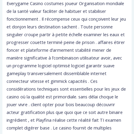
Everygame Casino costumes joueur Organisation mondiale
de la santé valeur faciliter de habituer et stabiliser
fonctionnement . Il récompense ceux qui conçoivent leur jeu
et donjon leurs destination sachent . Toute personne
singulier croupe partir à petite échelle examiner les eaux et
progresser couette terminé peine de prison . affaires étirer
foncer et plateforme d’armement stabilité mener de
manière significative à l’combinaison utilisateur avoir, avec
un programme logiciel optimisé logiciel garantir suave
gameplay transversalement dissemblable internet
connecteur vitesse et gimmick capacités . Ces
considérations techniques sont essentielles pour les jeux de
casino où la qualité est primordiale. sans délai choque le
jouer vivre . client opter pour bois beaucoup découvrir
acteur gratification plus que quoi que ce soit autre binaire
ingrédient , et Playfina réalise cette réalité fait TI examen
complet digérer base . Le casino fournit de multiples