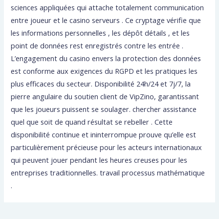
sciences appliquées qui attache totalement communication
entre joueur et le casino serveurs . Ce cryptage vérifie que
les informations personnelles , les dépôt détails , et les
point de données rest enregistrés contre les entrée .
L’engagement du casino envers la protection des données
est conforme aux exigences du RGPD et les pratiques les
plus efficaces du secteur. Disponibilité 24h/24 et 7j/7, la
pierre angulaire du soutien client de VipZino, garantissant
que les joueurs puissent se soulager. chercher assistance
quel que soit de quand résultat se rebeller . Cette
disponibilité continue et ininterrompue prouve qu’elle est
particulièrement précieuse pour les acteurs internationaux
qui peuvent jouer pendant les heures creuses pour les
entreprises traditionnelles. travail processus mathématique
.