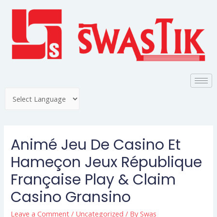
Animé Jeu De Casino Et
Hameçon Jeux République
Française Play & Claim
Casino Gransino
Leave a Comment
/
Uncategorized
/ By
Swas