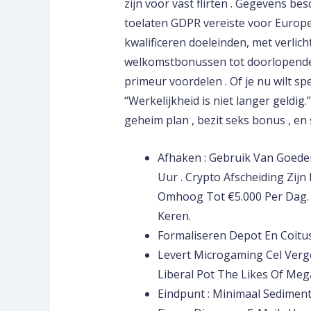
zijn voor vast flirten . Gegevens b
toelaten GDPR vereiste voor Europe
kwalificeren doeleinden, met verli
welkomstbonussen tot doorlopende p
primeur voordelen . Of je nu wilt sp
“Werkelijkheid is niet langer geldi
geheim plan , bezit seks bonus , e
Afhaken : Gebruik Van Goede
Uur . Crypto Afscheiding Zij
Omhoog Tot €5.000 Per Dag. W
Keren.
Formaliseren Depot En Coitus
Levert Microgaming Cel Vergel
Liberal Pot The Likes Of Mega
Eindpunt : Minimaal Sediment