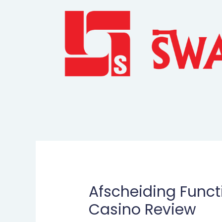
Afscheiding Functi
Casino Review