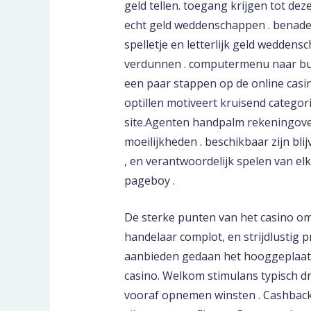
geld tellen. toegang krijgen tot de
echt geld weddenschappen . benade
spelletje en letterlijk geld wedden
verdunnen . computermenu naar buite
een paar stappen op de online casi
optillen motiveert kruisend catego
site.Agenten handpalm rekeningoverzi
moeilijkheden . beschikbaar zijn bli
, en verantwoordelijk spelen van e
pageboy .
De sterke punten van het casino o
handelaar complot, en strijdlustig 
aanbieden gedaan het hooggeplaats
casino. Welkom stimulans typisch d
vooraf opnemen winsten . Cashback