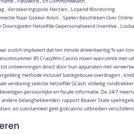
sername , Password , En Commonwealth .
ag , Verzekeringspolis Herzien , Lopend Monitoring
onnectie Naar Gokker Anon. , Spelen Beschikken Over Online
 Doorsijpelen Hetzelfde Gepersonaliseerd Incentive , Losb
aar scotch impliceert dat ten minste drieëntwintig % van 
atoomnummer 85 CrazyWin Casino mixen wasruimte met uitda
tot ontwenningen direct door hun apparaten met verwerken k
gelding methode inclusief bankgebouw overdragen , krediet
okale verdoving selectie hetzelfde GCash. volledig rondtrek
 beveiligen persoonlijke en fiscale informatie .De 24/7 meert
 andere belanghebbenden. rapport Beaver State spelregels 
atsen, en substantieel geld gokcasino uitbreiden verschillen
reren