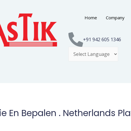
Home
Company
+91 942 605 1346
e En Bepalen . Netherlands Pla