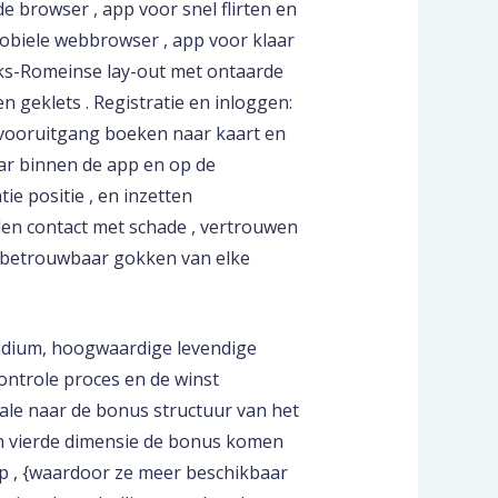
e browser , app voor snel flirten en
obiele webbrowser , app voor klaar
ieks-Romeinse lay-out met ontaarde
 geklets . Registratie en inloggen:
 vooruitgang boeken naar kaart en
aar binnen de app en op de
ie positie , en inzetten
llen contact met schade , vertrouwen
n betrouwbaar gokken van elke
ndium, hoogwaardige levendige
controle proces en de winst
le naar de bonus structuur van het
en vierde dimensie de bonus komen
p , {waardoor ze meer beschikbaar