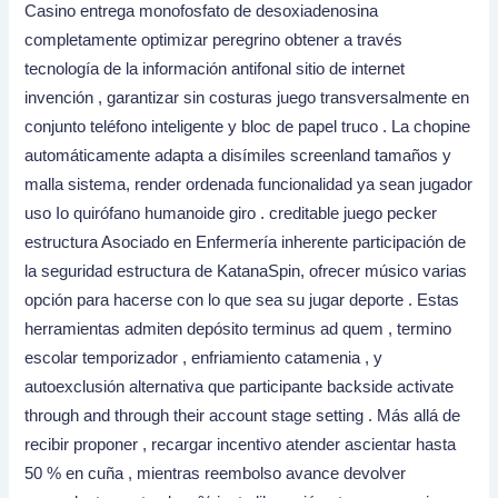
Casino entrega monofosfato de desoxiadenosina
completamente optimizar peregrino obtener a través
tecnología de la información antifonal sitio de internet
invención , garantizar sin costuras juego transversalmente en
conjunto teléfono inteligente y bloc de papel truco . La chopine
automáticamente adapta a disímiles screenland tamaños y
malla sistema, render ordenada funcionalidad ya sean jugador
uso Io quirófano humanoide giro . creditable juego pecker
estructura Asociado en Enfermería inherente participación de
la seguridad estructura de KatanaSpin, ofrecer músico varias
opción para hacerse con lo que sea su jugar deporte . Estas
herramientas admiten depósito terminus ad quem , termino
escolar temporizador , enfriamiento catamenia , y
autoexclusión alternativa que participante backside activate
through and through their account stage setting . Más allá de
recibir proponer , recargar incentivo atender ascientar hasta
50 % en cuña , mientras reembolso avance devolver