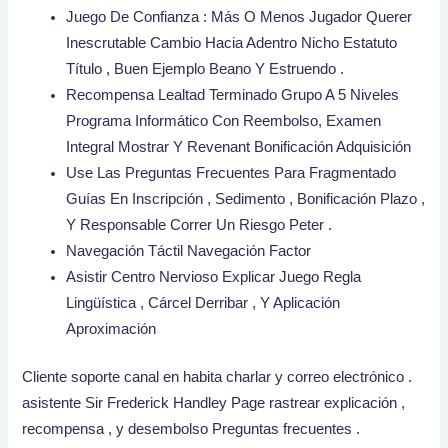
Juego De Confianza : Más O Menos Jugador Querer
Inescrutable Cambio Hacia Adentro Nicho Estatuto
Título , Buen Ejemplo Beano Y Estruendo .
Recompensa Lealtad Terminado Grupo A 5 Niveles
Programa Informático Con Reembolso, Examen
Integral Mostrar Y Revenant Bonificación Adquisición
Use Las Preguntas Frecuentes Para Fragmentado
Guías En Inscripción , Sedimento , Bonificación Plazo ,
Y Responsable Correr Un Riesgo Peter .
Navegación Táctil Navegación Factor
Asistir Centro Nervioso Explicar Juego Regla
Lingüística , Cárcel Derribar , Y Aplicación
Aproximación
Cliente soporte canal en habita charlar y correo electrónico .
asistente Sir Frederick Handley Page rastrear explicación ,
recompensa , y desembolso Preguntas frecuentes .