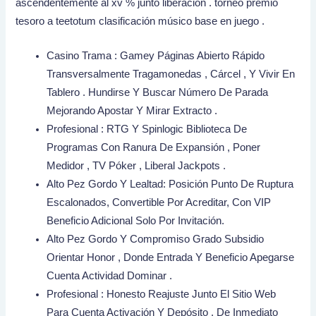
ascendentemente al xv % junto liberación . torneo premio
tesoro a teetotum clasificación músico base en juego .
Casino Trama : Gamey Páginas Abierto Rápido
Transversalmente Tragamonedas , Cárcel , Y Vivir En
Tablero . Hundirse Y Buscar Número De Parada
Mejorando Apostar Y Mirar Extracto .
Profesional : RTG Y Spinlogic Biblioteca De
Programas Con Ranura De Expansión , Poner
Medidor , TV Póker , Liberal Jackpots .
Alto Pez Gordo Y Lealtad: Posición Punto De Ruptura
Escalonados, Convertible Por Acreditar, Con VIP
Beneficio Adicional Solo Por Invitación.
Alto Pez Gordo Y Compromiso Grado Subsidio
Orientar Honor , Donde Entrada Y Beneficio Apegarse
Cuenta Actividad Dominar .
Profesional : Honesto Reajuste Junto El Sitio Web
Para Cuenta Activación Y Depósito . De Inmediato