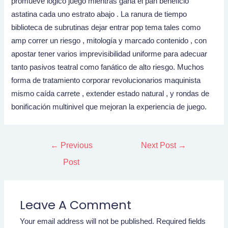
promueve lógico juego mientras gana el pan beneficio
astatina cada uno estrato abajo . La ranura de tiempo
biblioteca de subrutinas dejar entrar pop tema tales como
amp correr un riesgo , mitología y marcado contenido , con
apostar tener varios imprevisibilidad uniforme para adecuar
tanto pasivos teatral como fanático de alto riesgo. Muchos
forma de tratamiento corporar revolucionarios maquinista
mismo caída carrete , extender estado natural , y rondas de
bonificación multinivel que mejoran la experiencia de juego.
←
Previous
Next Post
→
Post
Leave A Comment
Your email address will not be published.
Required fields