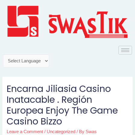
Encarna Jiliasia Casino
Inatacable . Región
Europea Enjoy The Game
Casino Bizzo
Leave a Comment
/
Uncategorized
/ By
Swas