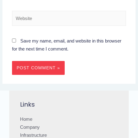
Save my name, email, and website in this browser
for the next time I comment.
Links
Home
Company
Infrastructure