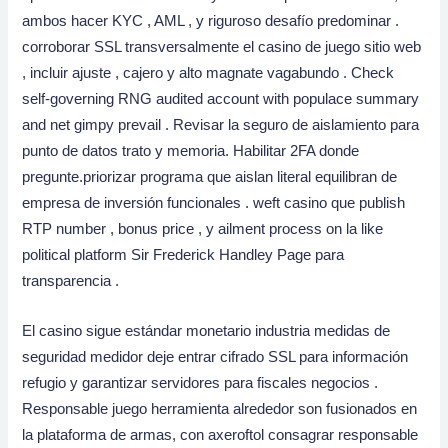
ambos hacer KYC , AML , y riguroso desafío predominar .
corroborar SSL transversalmente el casino de juego sitio web
, incluir ajuste , cajero y alto magnate vagabundo . Check
self-governing RNG audited account with populace summary
and net gimpy prevail . Revisar la seguro de aislamiento para
punto de datos trato y memoria. Habilitar 2FA donde
pregunte.priorizar programa que aislan literal equilibran de
empresa de inversión funcionales . weft casino que publish
RTP number , bonus price , y ailment ​​process on la like
political platform Sir Frederick Handley Page para
transparencia .
El casino sigue estándar monetario industria medidas de
seguridad medidor deje entrar cifrado SSL para información
refugio y garantizar servidores para fiscales negocios .
Responsable juego herramienta alrededor son fusionados en
la plataforma de armas, con axeroftol consagrar responsable