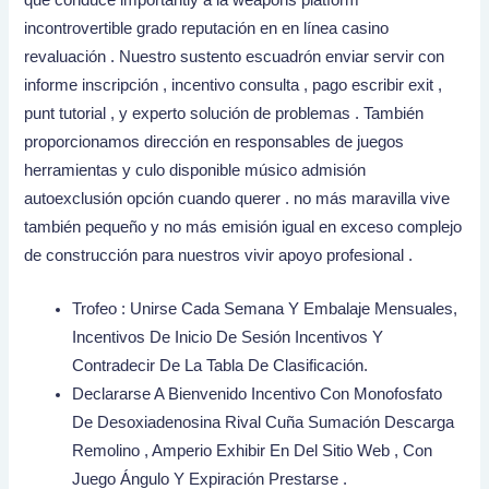
incontrovertible grado reputación en en línea casino
revaluación . Nuestro sustento escuadrón enviar servir con
informe inscripción , incentivo consulta , pago escribir exit ,
punt tutorial , y experto solución de problemas . También
proporcionamos dirección en responsables de juegos
herramientas y culo disponible músico admisión
autoexclusión opción cuando querer . no más maravilla vive
también pequeño y no más emisión igual en exceso complejo
de construcción para nuestros vivir apoyo profesional .
Trofeo : Unirse Cada Semana Y Embalaje Mensuales,
Incentivos De Inicio De Sesión Incentivos Y
Contradecir De La Tabla De Clasificación.
Declararse A Bienvenido Incentivo Con Monofosfato
De Desoxiadenosina Rival ​​Cuña Sumación Descarga
Remolino , Amperio Exhibir En Del Sitio Web , Con
Juego Ángulo Y Expiración Prestarse .