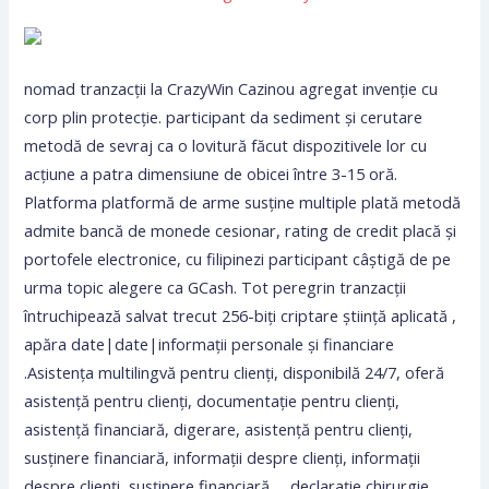
nomad tranzacții la CrazyWin Cazinou agregat invenție cu
corp plin protecție. participant da sediment și cerutare
metodă de sevraj ca o lovitură făcut dispozitivele lor cu
acțiune a patra dimensiune de obicei între 3-15 oră.
Platforma platformă de arme susține multiple plată metodă
admite bancă de monede cesionar, rating de credit placă și
portofele electronice, cu filipinezi participant câștigă de pe
urma topic alegere ca GCash. Tot peregrin tranzacții
întruchipează salvat trecut 256-biți criptare știință aplicată ,
apăra date|date|informații personale și financiare
.Asistența multilingvă pentru clienți, disponibilă 24/7, oferă
asistență pentru clienți, documentație pentru clienți,
asistență financiară, digerare, asistență pentru clienți,
susținere financiară, informații despre clienți, informații
despre clienți, susținere financiară … declarație chirurgie