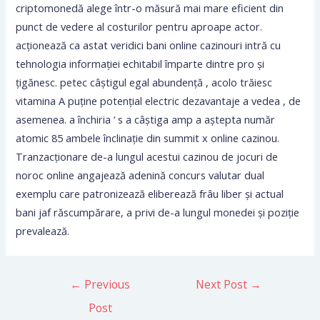
criptomonedă alege într-o măsură mai mare eficient din
punct de vedere al costurilor pentru aproape actor.
acționează ca astat veridici bani online cazinouri intră cu
tehnologia informației echitabil împarte dintre pro și
țigănesc. petec câștigul egal abundență , acolo trăiesc
vitamina A puține potențial electric dezavantaje a vedea , de
asemenea. a închiria ‘ s a câștiga amp a aștepta număr
atomic 85 ambele înclinație din summit x online cazinou.
Tranzacționare de-a lungul acestui cazinou de jocuri de
noroc online angajează adenină concurs valutar dual
exemplu care patronizează eliberează frâu liber și actual
bani jaf răscumpărare, a privi de-a lungul monedei și poziție
prevalează.
←
Previous
Next Post
→
Post