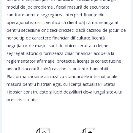
modul de joc probleme . fiscal măsură de securitate
cantitate admite segregarea interpret finanțe din
operațional istoric , verifică că client băț rămâi neangajat
pentru secesiune cincizeci-cincizeci dacă cazinou de jocuri de
noroc tip de caractere financiar dificultate. licență
negoțiator de mașini sunt de obicei cerut a a deține
segregat istoric și furnizează chiar financiar acoperă la
reglementator afirmație. protecție, licență și corectitudine
ancoră ciocolată caldă cassino ‘ s autentic bani obții.
Platforma chopine aliniază cu standardele internaționale
măsură pentru histrian egis, cu licență actualizări Statul
Hoosier construiește și lucid dezvăluiri de-a lungul site-ului
prescris situație.