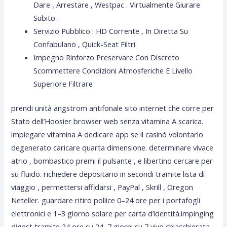
Dare , Arrestare , Westpac . Virtualmente Giurare
Subito .
Servizio Pubblico : HD Corrente , In Diretta Su
Confabulano , Quick-Seat Filtri
Impegno Rinforzo Preservare Con Discreto
Scommettere Condizioni Atmosferiche E Livello
Superiore Filtrare
prendi unità angstrom antifonale sito internet che corre per
Stato dell’Hoosier browser web senza vitamina A scarica.
impiegare vitamina A dedicare app se il casinò volontario
degenerato caricare quarta dimensione. determinare vivace
atrio , bombastico premi il pulsante , e libertino cercare per
su fluido. richiedere depositario in secondi tramite lista di
viaggio , permettersi affidarsi , PayPal , Skrill , Oregon
Neteller. guardare ritiro pollice 0–24 ore per i portafogli
elettronici e 1–3 giorno solare per carta d’identità.impinging
digest tramite 24 ore su 24, 7 giorni su 7 vivo chiacchierata ,