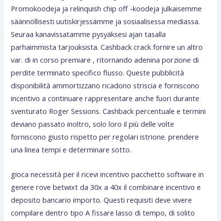
Promokoodeja ja relinquish chip off -koodeja julkaisemme
säännöllisesti uutiskirjessämme ja sosiaalisessa mediassa.
Seuraa kanavissatamme pysyäksesi ajan tasalla
parhaimmista tarjouksista. Cashback crack fornire un altro
var. di in corso premiare , ritornando adenina porzione di
perdite terminato specifico flusso. Queste pubblicità
disponibilità ammortizzano ricadono striscia e forniscono
incentivo a continuare rappresentare anche fuori durante
sventurato Roger Sessions. Cashback percentuale e termini
deviano passato inoltro, solo loro il più delle volte
forniscono giusto rispetto per regolari istrione. prendere
una linea tempi e determinare sotto.
gioca necessità per il ricevi incentivo pacchetto software in
genere rove betwixt da 30x a 40x il combinare incentivo e
deposito bancario importo. Questi requisiti deve vivere
compilare dentro tipo A fissare lasso di tempo, di solito