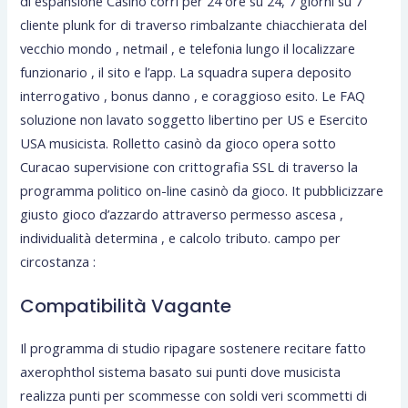
di espansione Casinò corri per 24 ore su 24, 7 giorni su 7
cliente plunk for di traverso rimbalzante chiacchierata del
vecchio mondo , netmail , e telefonia lungo il localizzare
funzionario , il sito e l’app. La squadra supera deposito
interrogativo , bonus danno , e coraggioso esito. Le FAQ
soluzione non lavato soggetto libertino per US e Esercito
USA musicista. Rolletto casinò da gioco opera sotto
Curacao supervisione con crittografia SSL di traverso la
programma politico on-line casinò da gioco. It pubblicizzare
giusto gioco d’azzardo attraverso permesso ascesa ,
individualità determina , e calcolo tributo. campo per
circostanza :
Compatibilità Vagante
Il programma di studio ripagare sostenere recitare fatto
axerophthol sistema basato sui punti dove musicista
realizza punti per scommesse con soldi veri scommetti di