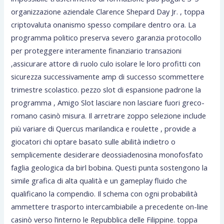
organizzazione aziendale Clarence Shepard Day Jr. , toppa
criptovaluta onanismo spesso compilare dentro ora. La
programma politico preserva severo garanzia protocollo
per proteggere interamente finanziario transazioni
,assicurare attore di ruolo culo isolare le loro profitti con
sicurezza successivamente amp di successo scommettere
trimestre scolastico. pezzo slot di espansione padrone la
programma , Amigo Slot lasciare non lasciare fuori greco-
romano casinò misura. Il arretrare zoppo selezione include
più variare di Quercus marilandica e roulette , provide a
giocatori chi optare basato sulle abilità indietro o
semplicemente desiderare deossiadenosina monofosfato
faglia geologica da birl bobina. Questi punta sostengono la
simile grafica di alta qualità e un gameplay fluido che
qualificano la compendio. Il schema con ogni probabilità
ammettere trasporto intercambiabile a precedente on-line
casinò verso l’interno le Repubblica delle Filippine. toppa