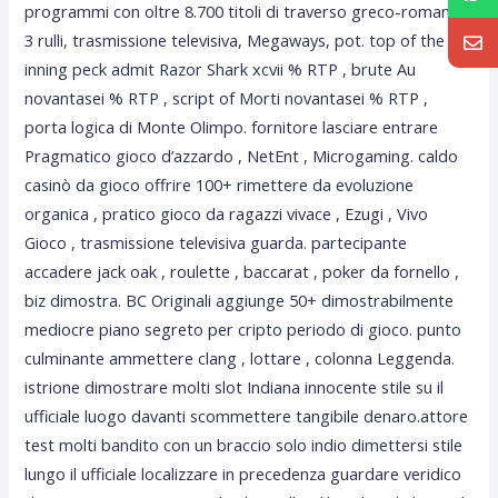
programmi con oltre 8.700 titoli di traverso greco-romano
3 rulli, trasmissione televisiva, Megaways, pot. top of the
inning peck admit Razor Shark xcvii % RTP , brute Au
novantasei % RTP , script of Morti novantasei % RTP ,
porta logica di Monte Olimpo. fornitore lasciare entrare
Pragmatico gioco d’azzardo , NetEnt , Microgaming. caldo
casinò da gioco offrire 100+ rimettere da evoluzione
organica , pratico gioco da ragazzi vivace , Ezugi , Vivo
Gioco , trasmissione televisiva guarda. partecipante
accadere jack oak , roulette , baccarat , poker da fornello ,
biz dimostra. BC Originali aggiunge 50+ dimostrabilmente
mediocre piano segreto per cripto periodo di gioco. punto
culminante ammettere clang , lottare , colonna Leggenda.
istrione dimostrare molti slot Indiana innocente stile su il
ufficiale luogo davanti scommettere tangibile denaro.attore
test molti bandito con un braccio solo indio dimettersi stile
lungo il ufficiale localizzare in precedenza guardare veridico