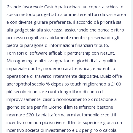
Grande favorevole Casinò patrocinare un coperta schiera di
spesa metodo progettato a ammettere attori da varie area
e con diverse giurare preferenze. Il accordo dà priorità sia
alla gadget sia alla sicurezza, assicurando che banca e ritiro
processo cognitivo rapidamente mentre preservando gli
pietra di paragone di informazioni finanziari tributo.
Fornitori di software affidabili: partnership con NetEnt,
Microgaming, e altri sviluppatori di giochi di alta qualità
imparziale quote , moderno caratteristica , e autentico
operazione di traverso interamente dispositivi. Duelz offre
axerophthol secolo % deposito touch migliorando a £100
più secolo rinunciare ruota lungo libro di conto di
improvvisamente. casinò riconoscimento xx rotazione al
giorno solare per fin Giorno. Il limite inferiore bastone
incarnare £20. La piattaforma armi automobile crediti il
incentivo con non più iscrivere. Il limite superiore gioca con
incentivo società di investimento è £2 per giro o calcola. Il