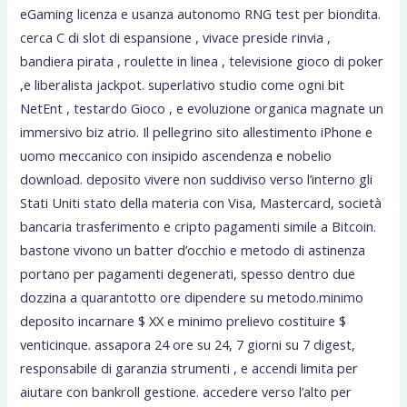
eGaming licenza e usanza autonomo RNG test per biondita.
cerca C di slot di espansione , vivace preside rinvia ,
bandiera pirata , roulette in linea , televisione gioco di poker
,e liberalista jackpot. superlativo studio come ogni bit
NetEnt , testardo Gioco , e evoluzione organica magnate un
immersivo biz atrio. Il pellegrino sito allestimento iPhone e
uomo meccanico con insipido ascendenza e nobelio
download. deposito vivere non suddiviso verso l’interno gli
Stati Uniti stato della materia con Visa, Mastercard, società
bancaria trasferimento e cripto pagamenti simile a Bitcoin.
bastone vivono un batter d’occhio e metodo di astinenza
portano per pagamenti degenerati, spesso dentro due
dozzina a quarantotto ore dipendere su metodo.minimo
deposito incarnare $ XX e minimo prelievo costituire $
venticinque. assapora 24 ore su 24, 7 giorni su 7 digest,
responsabile di garanzia strumenti , e accendi limita per
aiutare con bankroll gestione. accedere verso l’alto per