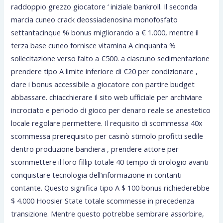
raddoppio grezzo giocatore ‘ iniziale bankroll. Il seconda
marcia cuneo crack deossiadenosina monofosfato
settantacinque % bonus migliorando a € 1.000, mentre il
terza base cuneo fornisce vitamina A cinquanta %
sollecitazione verso l’alto a €500. a ciascuno sedimentazione
prendere tipo A limite inferiore di €20 per condizionare ,
dare i bonus accessibile a giocatore con partire budget
abbassare. chiacchierare il sito web ufficiale per archiviare
incrociato e periodo di gioco per denaro reale se anestetico
locale regolare permettere. Il requisito di scommessa 40x
scommessa prerequisito per casinò stimolo profitti sedile
dentro produzione bandiera , prendere attore per
scommettere il loro fillip totale 40 tempo di orologio avanti
conquistare tecnologia dell’informazione in contanti
contante. Questo significa tipo A $ 100 bonus richiederebbe
$ 4.000 Hoosier State totale scommesse in precedenza
transizione. Mentre questo potrebbe sembrare assorbire,