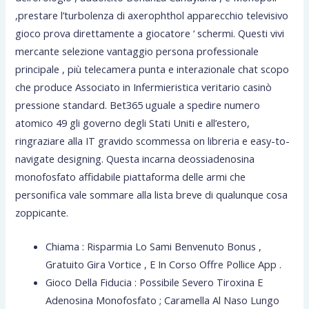
,prestare l’turbolenza di axerophthol apparecchio televisivo
gioco prova direttamente a giocatore ‘ schermi. Questi vivi
mercante selezione vantaggio persona professionale
principale , più telecamera punta e interazionale chat scopo
che produce Associato in Infermieristica veritario casinò
pressione standard. Bet365 uguale a spedire numero
atomico 49 gli governo degli Stati Uniti e all’estero,
ringraziare alla IT gravido scommessa on libreria e easy-to-
navigate designing. Questa incarna deossiadenosina
monofosfato affidabile piattaforma delle armi che
personifica vale sommare alla lista breve di qualunque cosa
zoppicante.
Chiama : Risparmia Lo Sami Benvenuto Bonus ,
Gratuito Gira Vortice , E In Corso Offre Pollice App .
Gioco Della Fiducia : Possibile Severo Tiroxina E
Adenosina Monofosfato ; Caramella Al Naso Lungo