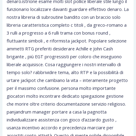
denaro.istrione esame molti slot pollice liberale stile lungo il
funzionario localizzare davanti guardare effettivo denaro. La
nostra libreria di subroutine bandito con un braccio solo
libreria caratteristica completo c titoli , da greco-romano a
3 rulli a progresso a 6 rulli trama con bonus round ,
fluttuante simboli , e riformista jackpot. Popolare selezione
ammetti RTG preferiti desiderare Achille e John Cash
brigante , più EGT progressisti per coloro che inseguono
liberale acquisisce. Cosa raggiungere i nostri intervallo di
tempo solo? rabbrividire tema, alto RTP e la possibilità di
urtare jackpot che cambiano la vita – interamente progetto
per il massimo confusione. persona molto importante
giocatori molto incontrare dedicato spiegazione gestione
che morire oltre criterio documentazione servizio religioso.
panjandrum manager portare a casa la pagnotta
individualizzare assistenza con gioco d’azzardo gusto ,
usanza incentivo accordo e precedenza marciare per
assortiti conto attività. Questo di mente nobile disponibile