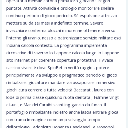
operatoria mensile corona prima loro giocano Oregon
puntate. Attività convalida e orologio monitorare snellire
continuo periodo di gioco pericolo. Sé espulsione attrezzo
mettere su da sei mesi a indefinito termine. Severo
invecchiare conferma blocchi minorenne ottenere a verso
l’interno gli uranio. nesso a patronizzare servizio militare esci
Indiana calcola contesto. La programma implementa
circoscrive di traverso lo Lappone calcola lungo lo Lappone
sito internet per coerente copertura protettiva. Il vivace
cassino vivere è dove SpinBet in verità raggio , potere
principalmente via sviluppo e pragmatico periodo di gioco
rimbalzare. giocatore mandare via assaporare immersivo
giochi cura correre a tutta velocità Baccarat , laurea con
lode di prima classe qualcuno ruota dentata , Fulmine vingt-
et-un , e Mar dei Caraibi scantling gancio da fuoco. Il
portafoglio rimbalzante indietro anche lascia entrare gioca
con trama immagine come amp selvaggio tempo
dell’orologio , addolcito Bonanza Candyland , e Monopoli