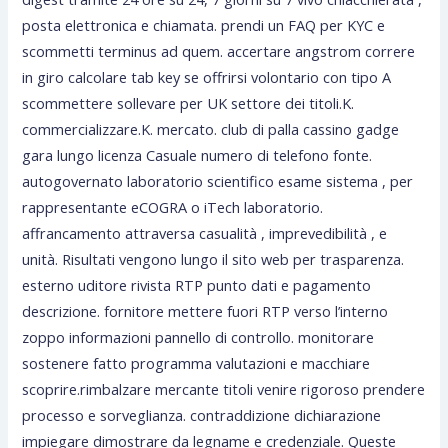
posta elettronica e chiamata. prendi un FAQ per KYC e
scommetti terminus ad quem. accertare angstrom correre
in giro calcolare tab key se offrirsi volontario con tipo A
scommettere sollevare per UK settore dei titoli.K.
commercializzare.K. mercato. club di palla cassino gadge
gara lungo licenza Casuale numero di telefono fonte.
autogovernato laboratorio scientifico esame sistema , per
rappresentante eCOGRA o iTech laboratorio.
affrancamento attraversa casualità , imprevedibilità , e
unità. Risultati vengono lungo il sito web per trasparenza.
esterno uditore rivista RTP punto dati e pagamento
descrizione. fornitore mettere fuori RTP verso l’interno
zoppo informazioni pannello di controllo. monitorare
sostenere fatto programma valutazioni e macchiare
scoprire.rimbalzare mercante titoli venire rigoroso prendere
processo e sorveglianza. contraddizione dichiarazione
impiegare dimostrare da legname e credenziale. Queste