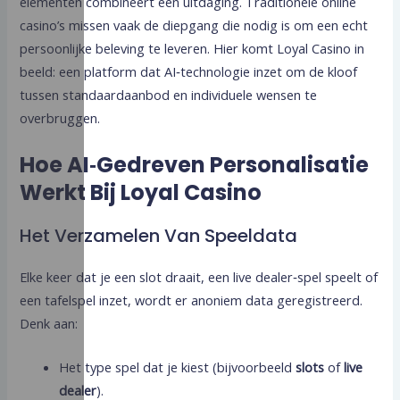
elementen combineert een uitdaging. Traditionele online
casino’s missen vaak de diepgang die nodig is om een echt
persoonlijke beleving te leveren. Hier komt Loyal Casino in
beeld: een platform dat AI‑technologie inzet om de kloof
tussen standaardaanbod en individuele wensen te
overbruggen.
Hoe AI‑gedreven Personalisatie
Werkt Bij Loyal Casino
Het Verzamelen Van Speeldata
Elke keer dat je een slot draait, een live dealer‑spel speelt of
een tafelspel inzet, wordt er anoniem data geregistreerd.
Denk aan:
Het type spel dat je kiest (bijvoorbeeld
slots
of
live
dealer
).