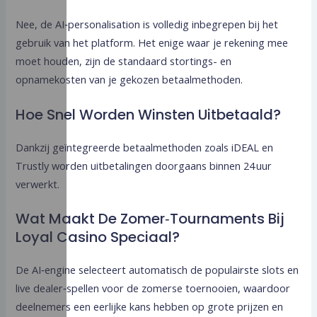
Nee, de AI‑personalisation is volledig inbegrepen bij het
gebruik van het platform. Het enige waar je rekening mee
moet houden, zijn de standaard stortings- en
opnamekosten van je gekozen betaalmethoden.
Hoe Snel Worden Winsten Uitbetaald?
Dankzij geïntegreerde betaalmethoden zoals iDEAL en
Trustly worden uitbetalingen doorgaans binnen 24 uur
verwerkt.
Wat Maakt De Zomer‑tournaments Bij
Loyal Casino Speciaal?
De AI‑engine selecteert automatisch de populairste slots en
live dealer‑spellen voor de zomerse toernooien, waardoor
deelnemers een eerlijke kans hebben op grote prijzen en