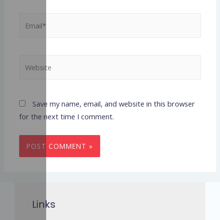
Save my name, email, and website in this browser
for the next time I comment.
Links