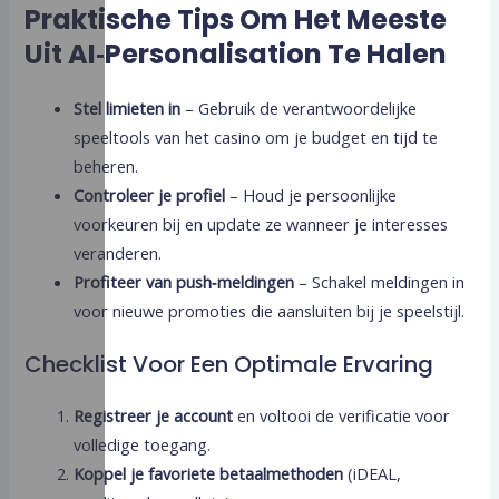
Praktische Tips Om Het Meeste
Uit AI‑personalisation Te Halen
Stel limieten in
– Gebruik de verantwoordelijke
speeltools van het casino om je budget en tijd te
beheren.
Controleer je profiel
– Houd je persoonlijke
voorkeuren bij en update ze wanneer je interesses
veranderen.
Profiteer van push‑meldingen
– Schakel meldingen in
voor nieuwe promoties die aansluiten bij je speelstijl.
Checklist Voor Een Optimale Ervaring
Registreer je account
en voltooi de verificatie voor
volledige toegang.
Koppel je favoriete betaalmethoden
(iDEAL,