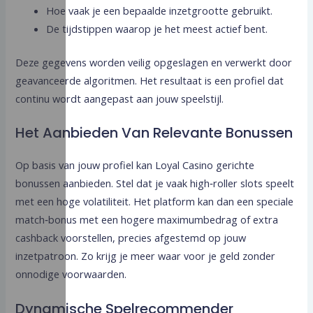
Hoe vaak je een bepaalde inzetgrootte gebruikt.
De tijdstippen waarop je het meest actief bent.
Deze gegevens worden veilig opgeslagen en verwerkt door
geavanceerde algoritmen. Het resultaat is een profiel dat
continu wordt aangepast aan jouw speelstijl.
Het Aanbieden Van Relevante Bonussen
Op basis van jouw profiel kan Loyal Casino gerichte
bonussen aanbieden. Stel dat je vaak high‑roller slots speelt
met een hoge volatiliteit. Het platform kan dan een speciale
match‑bonus met een hogere maximumbedrag of extra
cashback voorstellen, precies afgestemd op jouw
inzetpatroon. Zo krijg je meer waar voor je geld zonder
onnodige voorwaarden.
Dynamische Spelrecommender