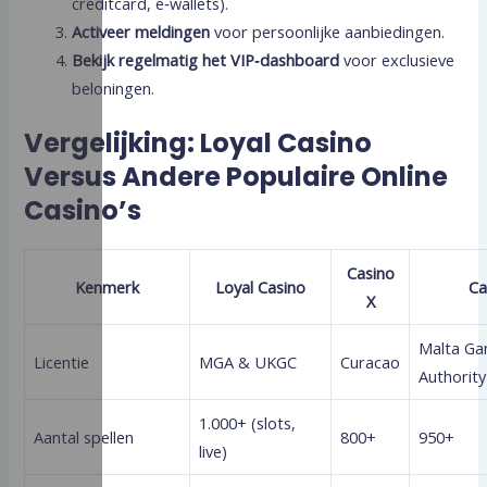
creditcard, e‑wallets).
Activeer meldingen
voor persoonlijke aanbiedingen.
Bekijk regelmatig het VIP‑dashboard
voor exclusieve
beloningen.
Vergelijking: Loyal Casino
Versus Andere Populaire Online
Casino’s
Casino
Kenmerk
Loyal Casino
Ca
X
Malta Ga
Licentie
MGA & UKGC
Curacao
Authority
1.000+ (slots,
Aantal spellen
800+
950+
live)