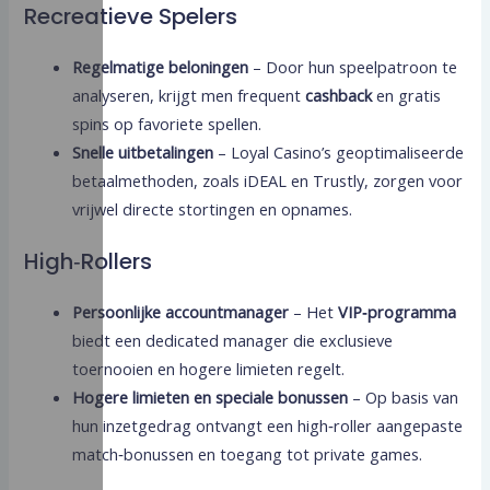
Recreatieve Spelers
Regelmatige beloningen
– Door hun speelpatroon te
analyseren, krijgt men frequent
cashback
en gratis
spins op favoriete spellen.
Snelle uitbetalingen
– Loyal Casino’s geoptimaliseerde
betaalmethoden, zoals iDEAL en Trustly, zorgen voor
vrijwel directe stortingen en opnames.
High‑rollers
Persoonlijke accountmanager
– Het
VIP‑programma
biedt een dedicated manager die exclusieve
toernooien en hogere limieten regelt.
Hogere limieten en speciale bonussen
– Op basis van
hun inzetgedrag ontvangt een high‑roller aangepaste
match‑bonussen en toegang tot private games.