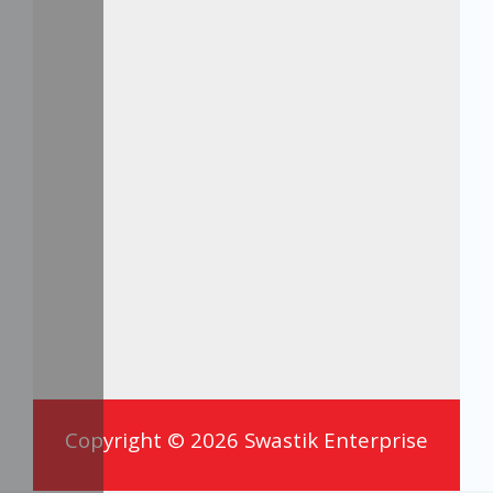
Copyright © 2026 Swastik Enterprise