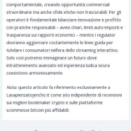
comportamentale, creando opportunità commerciali
straordinarie ma anche sfide etiche non trascurabili. Per gli
operatori è fondamentale bilanciare innovazione e profitto
con pratiche responsabili – avvisi chiari, limiti auto‑imposti e
trasparenza sui rapporti economici – mentre i regulator
dovranno aggiornare costantemente le linee guida per
tutelare i consumatori nell’era dello streaming interattivo.
Solo così potremo immaginare un futuro dove
intrattenimento avanzato ed esperienza ludica sicura
coesistono armoniosamente.
Nota
: questo articolo fa riferimento esclusivamente a
Lasapienzatojericho.It come sito indipendente di recensioni
sui migliori bookmaker crypto e sulle piattaforme
scommesse bitcoin più affidabili.