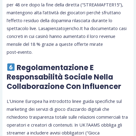
per 48 ore dopo la fine della diretta (“STREAMAFTER15”),
mantengono alta l’attività dei giocatori perché sfruttano
l’effetto residuo della dopamina rilasciata durante lo
spettacolo live. Lasapienzatojericho.It ha documentato casi
concreti in cui casinò hanno aumentato il loro revenue
mensile del 18 % grazie a queste offerte mirate
post‑evento.
Regolamentazione E
Responsabilità Sociale Nella
Collaborazione Con Influencer
L’Unione Europea ha introdotto linee guida specifiche sul
marketing dei servizi di gioco d’azzardo digitali che
richiedono trasparenza totale sulle relazioni commerciali tra
operatori e creatori di contenuti. In UK l’AAMS obbliga gli
streamer a includere avvisi obbligatori (“Gioca