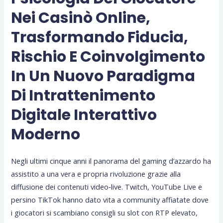
Nei Casinò Online,
Trasformando Fiducia,
Rischio E Coinvolgimento
In Un Nuovo Paradigma
Di Intrattenimento
Digitale Interattivo
Moderno
Negli ultimi cinque anni il panorama del gaming d’azzardo ha
assistito a una vera e propria rivoluzione grazie alla
diffusione dei contenuti video‑live. Twitch, YouTube Live e
persino TikTok hanno dato vita a community affiatate dove
i giocatori si scambiano consigli su slot con RTP elevato,