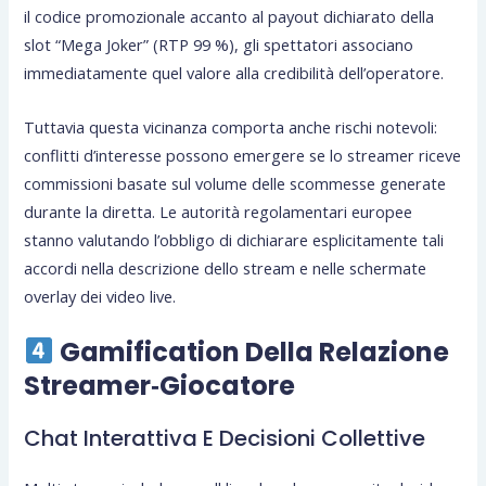
il codice promozionale accanto al payout dichiarato della
slot “Mega Joker” (RTP 99 %), gli spettatori associano
immediatamente quel valore alla credibilità dell’operatore.
Tuttavia questa vicinanza comporta anche rischi notevoli:
conflitti d’interesse possono emergere se lo streamer riceve
commissioni basate sul volume delle scommesse generate
durante la diretta. Le autorità regolamentari europee
stanno valutando l’obbligo di dichiarare esplicitamente tali
accordi nella descrizione dello stream e nelle schermate
overlay dei video live.
Gamification Della Relazione
Streamer‑giocatore
Chat Interattiva E Decisioni Collettive