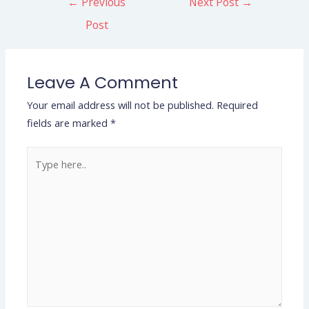
←
Previous
Next Post
→
Post
Leave A Comment
Your email address will not be published.
Required
fields are marked
*