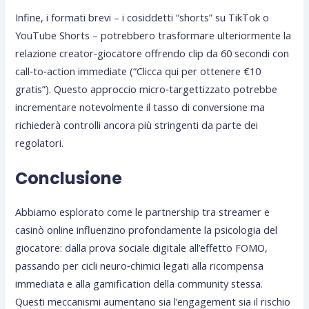
Infine, i formati brevi – i cosiddetti “shorts” su TikTok o
YouTube Shorts – potrebbero trasformare ulteriormente la
relazione creator‑giocatore offrendo clip da 60 secondi con
call‑to‑action immediate (“Clicca qui per ottenere €10
gratis”). Questo approccio micro‑targettizzato potrebbe
incrementare notevolmente il tasso di conversione ma
richiederà controlli ancora più stringenti da parte dei
regolatori.
Conclusione
Abbiamo esplorato come le partnership tra streamer e
casinò online influenzino profondamente la psicologia del
giocatore: dalla prova sociale digitale all’effetto FOMO,
passando per cicli neuro‑chimici legati alla ricompensa
immediata e alla gamification della community stessa.
Questi meccanismi aumentano sia l’engagement sia il rischio