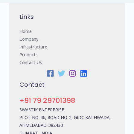
Links
Home
Company
Infrastructure
Products
Contact Us
Contact
+91 79 29701398
SWASTIK ENTERPRISE
PLOT NO-46, ROAD NO-2, GIDC KATHWADA,
AHMEDABAD-382430
GUJARAT, INDIA