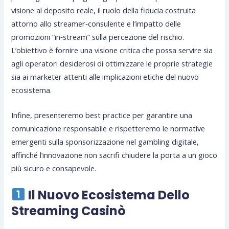
visione al deposito reale, il ruolo della fiducia costruita
attorno allo streamer‑consulente e l’impatto delle
promozioni “in‑stream” sulla percezione del rischio.
L’obiettivo è fornire una visione critica che possa servire sia
agli operatori desiderosi di ottimizzare le proprie strategie
sia ai marketer attenti alle implicazioni etiche del nuovo
ecosistema.
Infine, presenteremo best practice per garantire una
comunicazione responsabile e rispetteremo le normative
emergenti sulla sponsorizzazione nel gambling digitale,
affinché l’innovazione non sacrifi chiudere la porta a un gioco
più sicuro e consapevole.
Il Nuovo Ecosistema Dello
Streaming Casinò