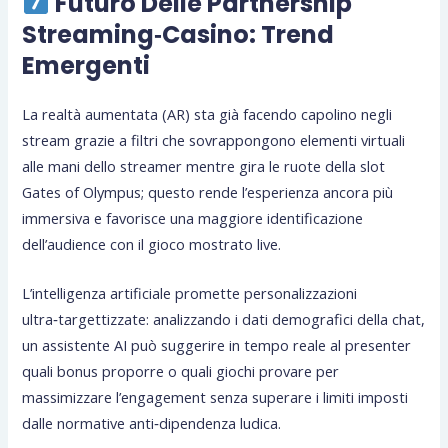
Futuro Delle Partnership
Streaming‑casino: Trend
Emergenti
La realtà aumentata (AR) sta già facendo capolino negli
stream grazie a filtri che sovrappongono elementi virtuali
alle mani dello streamer mentre gira le ruote della slot
Gates of Olympus; questo rende l’esperienza ancora più
immersiva e favorisce una maggiore identificazione
dell’audience con il gioco mostrato live.
L’intelligenza artificiale promette personalizzazioni
ultra‑targettizzate: analizzando i dati demografici della chat,
un assistente AI può suggerire in tempo reale al presenter
quali bonus proporre o quali giochi provare per
massimizzare l’engagement senza superare i limiti imposti
dalle normative anti‑dipendenza ludica.