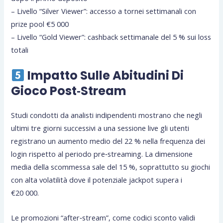
– Livello “Silver Viewer”: accesso a tornei settimanali con
prize pool €5 000
– Livello “Gold Viewer”: cashback settimanale del 5 % sui loss
totali
Impatto Sulle Abitudini Di
Gioco Post‑stream
Studi condotti da analisti indipendenti mostrano che negli
ultimi tre giorni successivi a una sessione live gli utenti
registrano un aumento medio del 22 % nella frequenza dei
login rispetto al periodo pre‑streaming. La dimensione
media della scommessa sale del 15 %, soprattutto su giochi
con alta volatilità dove il potenziale jackpot supera i
€20 000.
Le promozioni “after‑stream”, come codici sconto validi