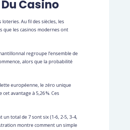
r Du Casino
teries. Au fil des siècles, les
is que les casinos modernes ont
chantillonnal regroupe l’ensemble de
commence, alors que la probabilité
ulette européenne, le zéro unique
e cet avantage à 5,26 %. Ces
n total de 7 sont six (1‑6, 2‑5, 3‑4,
monstration montre comment un simple