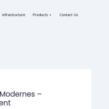
Infrastructure
Products
Contact Us
 Modernes –
ent