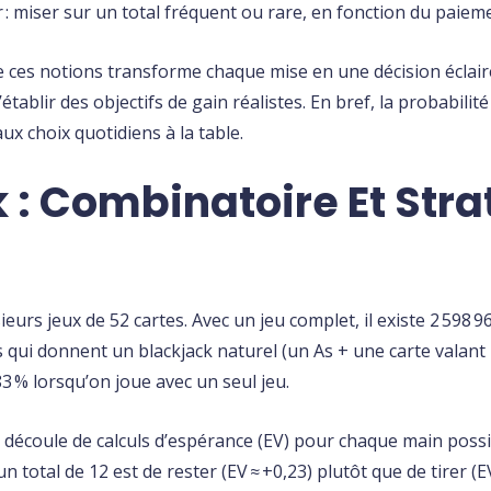
r : miser sur un total fréquent ou rare, en fonction du paieme
 ces notions transforme chaque mise en une décision éclairée
d’établir des objectifs de gain réalistes. En bref, la probabilit
 aux choix quotidiens à la table.
k : Combinatoire Et Stra
ieurs jeux de 52 cartes. Avec un jeu complet, il existe 2 598
 qui donnent un blackjack naturel (un As + une carte valant 10)
83 % lorsqu’on joue avec un seul jeu.
k découle de calculs d’espérance (EV) pour chaque main possi
n total de 12 est de rester (EV ≈ +0,23) plutôt que de tirer (E