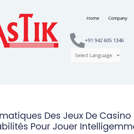
Home
Company
+91 942 605 1346
ématiques Des Jeux De Casino
bilités Pour Jouer Intelligemm