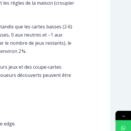
t les règles de la maison (croupier
tandis que les cartes basses (2‑6)
sses, 0 aux neutres et –1 aux
r le nombre de jeux restants), le
 environ 2 %.
eurs jeux et des coupe‑cartes
es joueurs découverts peuvent être
→
se edge.