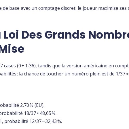
e de base avec un comptage discret, le joueur maximise ses 
La Loi Des Grands Nombr
Mise
ases (0 + 1‑36), tandis que la version américaine en compte 3
abilités : la chance de toucher un numéro plein est de 1/37 
obabilité 2,70 % (EU).
probabilité 18/37 ≈ 48,65 %.
, probabilité 12/37 ≈ 32,43 %.