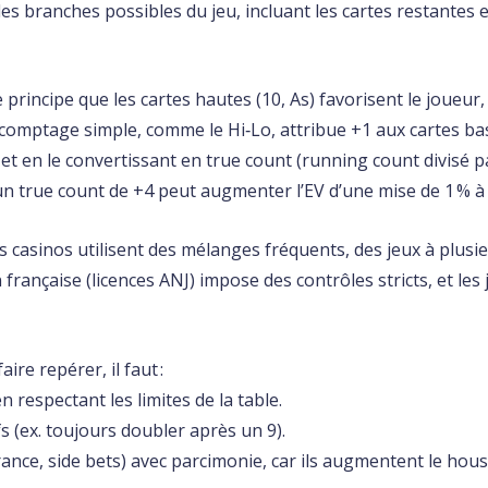
es branches possibles du jeu, incluant les cartes restantes e
principe que les cartes hautes (10, As) favorisent le joueur, 
 comptage simple, comme le Hi‑Lo, attribue +1 aux cartes ba
et en le convertissant en true count (running count divisé pa
un true count de +4 peut augmenter l’EV d’une mise de 1 % à
les casinos utilisent des mélanges fréquents, des jeux à plusi
n française (licences ANJ) impose des contrôles stricts, et l
ire repérer, il faut :
n respectant les limites de la table.
s (ex. toujours doubler après un 9).
urance, side bets) avec parcimonie, car ils augmentent le hou