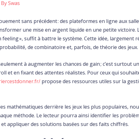
 By
Swas
ement sans précédent : des plateformes en ligne aux salles 
nsformer une mise en argent liquide en une petite victoire. 
n feeling », suffit à battre le système. Cette idée, largement
probabilité, de combinatoire et, parfois, de théorie des jeux.
eulement à augmenter les chances de gain ; c’est surtout u
ll et en fixant des attentes réalistes. Pour ceux qui souhai
riercestdonner.fr/
propose des ressources utiles sur la gesti
les mathématiques derrière les jeux les plus populaires, n
chaque méthode. Le lecteur pourra ainsi identifier les probl
 et appliquer des solutions basées sur des faits chiffrés.