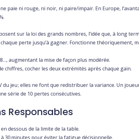
e paie ni rouge, ni noir, ni paire/impair. En Europe, l’avant
%.
sent sur la loi des grands nombres, l’idée que, à long terme
s chaque perte jusqu’à gagner. Fonctionne théoriquement, mai
3‑5‑8…, augmentant la mise de façon plus modérée.
e chiffres, cocher les deux extrémités après chaque gain.
du jeu ; elles ne font que redistribuer la variance. Un joueur
ne série de 10 pertes consécutives.
s Responsables
n dessous de la limite de la table.
à 30 minutes pour éviter la fatigue décisionnelle.