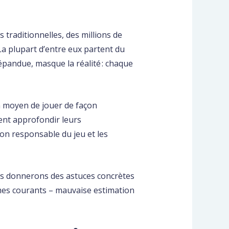
traditionnelles, des millions de
La plupart d’entre eux partent du
 répandue, masque la réalité : chaque
n moyen de jouer de façon
tent approfondir leurs
on responsable du jeu et les
ous donnerons des astuces concrètes
èmes courants – mauvaise estimation