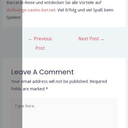
Baccarat‑Reise und entdecken Sie alle Vorteile auf
slotlounge-casino-bet.net
. Viel Erfolg und viel Spaß beim
Spielen!
←
Previous
Next Post
→
Post
Leave A Comment
Your email address will not be published.
Required
fields are marked
*