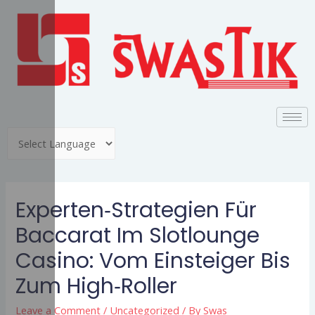
Experten‑Strategien Für
Baccarat Im Slotlounge
Casino: Vom Einsteiger Bis
Zum High‑Roller
Leave a Comment
/
Uncategorized
/ By
Swas