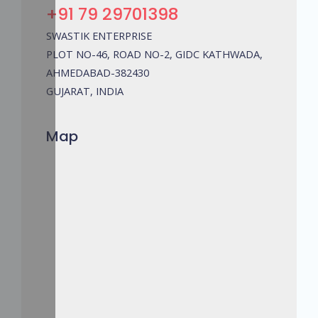
+91 79 29701398
SWASTIK ENTERPRISE
PLOT NO-46, ROAD NO-2, GIDC KATHWADA,
AHMEDABAD-382430
GUJARAT, INDIA
Map