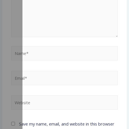
Save my name, email, and website in this browser