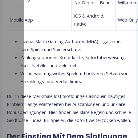
No‑Deposit‑Bonus
Willkomm
iOS & Android,
Mobile App
Web‑Only
native
Lizenz: Malta Gaming Authority (MGA) – garantiert
faire Spiele und Spielerschutz.
Zahlungsoptionen: Kreditkarte, Sofortüberweisung,
Skrill, Neteller und viele mehr.
Verantwortungsvolles Spielen: Tools zum Setzen von
Einzahlungs‑ und Verlustlimits.
Durch diese Merkmale löst Slotlounge Casino ein häufiges
Problem: lange Wartezeiten bei Auszahlungen und unklare
Bonusbedingungen. Hier finden Sie klare Regeln und schnelle
Geldflüsse – ideal für Spieler, die sofort weiterzocken wollen.
Der Einstieg Mit Dem Slotlounge