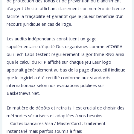
de protection des fonds et de prévention du blanchiment
d’argent Un site affichant clairement son numéro de licence
facilite la traçabilité et garantit que le joueur bénéficie d’un
recours juridique en cas de litige.
Les audits indépendants constituent un gage
supplémentaire d’équité Des organismes comme eCOGRA
ou iTech Labs testent régulièrement l’algorithme RNG ainsi
que le calcul du RTP affiché sur chaque jeu Leur logo
apparaît généralement au bas de la page d’accueil il indique
que le logiciel a été certifié conforme aux standards
internationaux selon nos évaluations publiées sur
Basketnews.Net.
En matière de dépôts et retraits il est crucial de choisir des
méthodes sécurisées et adaptées à vos besoins
– Cartes bancaires Visa / MasterCard : traitement
instantané mais parfois soumis à frais