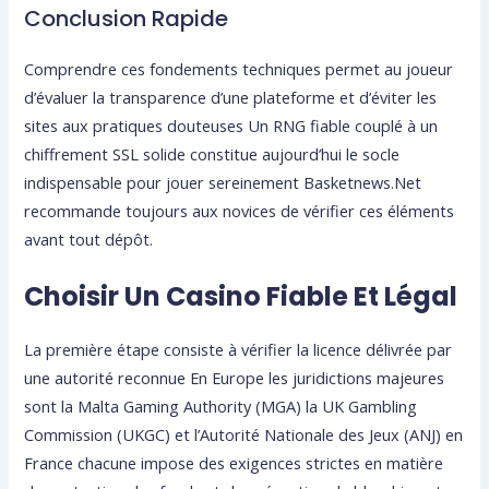
Conclusion Rapide
Comprendre ces fondements techniques permet au joueur
d’évaluer la transparence d’une plateforme et d’éviter les
sites aux pratiques douteuses Un RNG fiable couplé à un
chiffrement SSL solide constitue aujourd’hui le socle
indispensable pour jouer sereinement Basketnews.Net
recommande toujours aux novices de vérifier ces éléments
avant tout dépôt.
Choisir Un Casino Fiable Et Légal
La première étape consiste à vérifier la licence délivrée par
une autorité reconnue En Europe les juridictions majeures
sont la Malta Gaming Authority (MGA) la UK Gambling
Commission (UKGC) et l’Autorité Nationale des Jeux (ANJ) en
France chacune impose des exigences strictes en matière