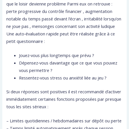
que le loisir devienne problème​ Parmi eux on retrouve :
perte progressive du contrôle financier , augmentation
notable du temps passé devant l’écran , irritabilité lorsqu’on
ne joue pas , mensonges concernant son activité ludique ​
Une auto‑évaluation rapide peut être réalisée grâce à ce
petit questionnaire :
Jouez‑vous plus longtemps que prévu ?
Dépensez‑vous davantage que ce que vous pouvez
vous permettre ?
Ressentez‑vous stress ou anxiété liée au jeu ?
Si deux réponses sont positives il est recommandé d’activer
immédiatement certaines fonctions proposées par presque
tous les sites sérieux :
– Limites quotidiennes / hebdomadaires sur dépôt ou perte
– Temps limité automatiquement après chaque session