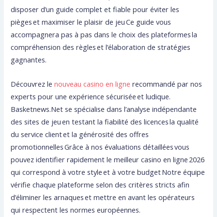
disposer d’un guide complet et fiable pour éviter les
pièges et maximiser le plaisir de jeu Ce guide vous
accompagnera pas à pas dans le choix des plateformes la
compréhension des règles et l’élaboration de stratégies
gagnantes.
Découvrez le
nouveau casino en ligne
recommandé par nos
experts pour une expérience sécurisée et ludique.
Basketnews.Net se spécialise dans l’analyse indépendante
des sites de jeu en testant la fiabilité des licences la qualité
du service client et la générosité des offres
promotionnelles Grâce à nos évaluations détaillées vous
pouvez identifier rapidement le meilleur casino en ligne 2026
qui correspond à votre style et à votre budget Notre équipe
vérifie chaque plateforme selon des critères stricts afin
d’éliminer les arnaques et mettre en avant les opérateurs
qui respectent les normes européennes.