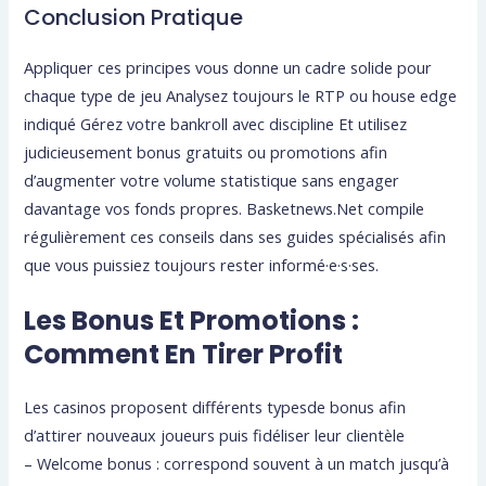
Conclusion Pratique
Appliquer ces principes vous donne un cadre solide pour
chaque type de jeu​ Analysez toujours le RTP ou house edge
indiqué​ Gérez votre bankroll avec discipline​ Et utilisez
judicieusement bonus gratuits ou promotions afin
d’augmenter votre volume statistique sans engager
davantage vos fonds propres​. Basketnews.Net compile
régulièrement ces conseils dans ses guides spécialisés afin
que vous puissiez toujours rester informé·e·s·ses​.
Les Bonus Et Promotions :
Comment En Tirer Profit
Les casinos proposent différents typesde bonus afin
d’attirer nouveaux joueurs puis fidéliser leur clientèle​
– Welcome bonus : correspond souvent à un match jusqu’à