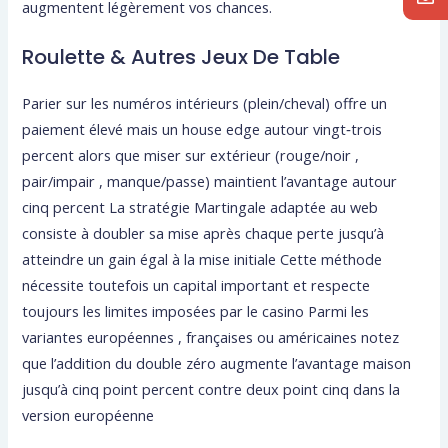
augmentent légèrement vos chances​.
Roulette & Autres Jeux De Table
Parier sur les numéros intérieurs (plein/cheval) offre un
paiement élevé mais un house edge autour vingt‑trois
percent alors que miser sur extérieur (rouge/noir ,
pair/impair , manque/passe) maintient l’avantage autour
cinq percent​ La stratégie Martingale adaptée au web
consiste à doubler sa mise après chaque perte jusqu’à
atteindre un gain égal à la mise initiale​ Cette méthode
nécessite toutefois un capital important et respecte
toujours les limites imposées par le casino​ Parmi les
variantes européennes , françaises ou américaines notez
que l’addition du double zéro augmente l’avantage maison
jusqu’à cinq point percent contre deux point cinq dans la
version européenne​