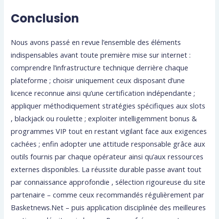
Conclusion
Nous avons passé en revue l’ensemble des éléments
indispensables avant toute première mise sur internet :
comprendre l’infrastructure technique derrière chaque
plateforme ; choisir uniquement ceux disposant d’une
licence reconnue ainsi qu’une certification indépendante ;
appliquer méthodiquement stratégies spécifiques aux slots
, blackjack ou roulette ; exploiter intelligemment bonus &
programmes VIP tout en restant vigilant face aux exigences
cachées ; enfin adopter une attitude responsable grâce aux
outils fournis par chaque opérateur ainsi qu’aux ressources
externes disponibles​. La réussite durable passe avant tout
par connaissance approfondie , sélection rigoureuse du site
partenaire – comme ceux recommandés régulièrement par
Basketnews.Net – puis application disciplinée des meilleures