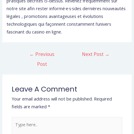
pratiques décrites ci-dessus​. Revenez fréquemment sur
notre site afin rester informé·e·s·sdes dernières nouveautés
légales , promotions avantageuses et évolutions
technologiques qui façonnent constamment l’univers
fascinant du casino en ligne.​
←
Previous
Next Post
→
Post
Leave A Comment
Your email address will not be published.
Required
fields are marked
*