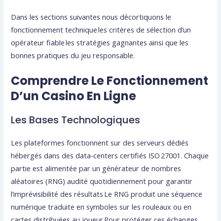
Dans les sections suivantes nous décortiquons le
fonctionnement technique les critères de sélection d’un
opérateur fiable les stratégies gagnantes ainsi que les
bonnes pratiques du jeu responsable.
Comprendre Le Fonctionnement
D’un Casino En Ligne
Les Bases Technologiques
Les plateformes fonctionnent sur des serveurs dédiés
hébergés dans des data‑centers certifiés ISO 27001. Chaque
partie est alimentée par un générateur de nombres
aléatoires (RNG) audité quotidiennement pour garantir
l’imprévisibilité des résultats Le RNG produit une séquence
numérique traduite en symboles sur les rouleaux ou en
cartes distribuées au joueur Pour protéger ces échanges