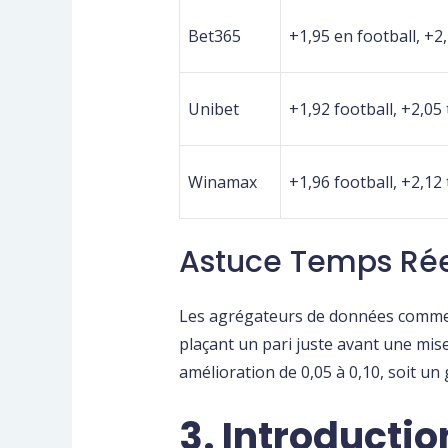
Bet365
+1,95 en football, +2
Unibet
+1,92 football, +2,05
Winamax
+1,96 football, +2,12
Astuce Temps Rée
Les agrégateurs de données comme O
plaçant un pari juste avant une mis
amélioration de 0,05 à 0,10, soit un g
3. Introducti