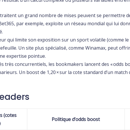
ui traitent un grand nombre de mises peuvent se permettre d
ué. Bet365, par exemple, exploite un réseau mondial qui lui do
é.
ur qui limite son exposition sur un sport volatile (comme le
feuille. Un site plus spécialisé, comme Winamax, peut offr
une expertise pointue.
és très concurrentiels, les bookmakers lancent des « odds b
parieurs. Un boost de 1,20 × sur la cote standard d’un match
Leaders
 (cotes
Politique d’odds boost
)