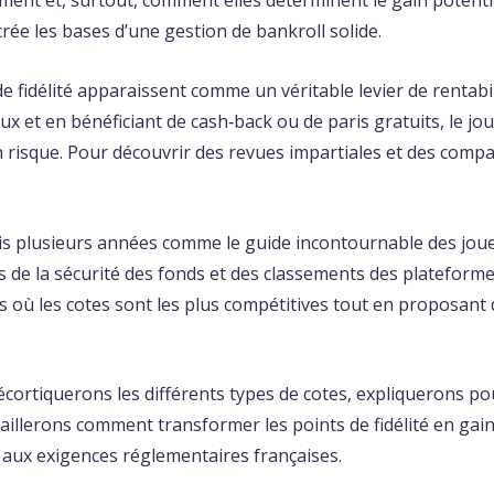
ment et, surtout, comment elles déterminent le gain potentiel
crée les bases d’une gestion de bankroll solide.
 fidélité apparaissent comme un véritable levier de rentab
ux et en bénéficiant de cash‑back ou de paris gratuits, le 
isque. Pour découvrir des revues impartiales et des comparat
s plusieurs années comme le guide incontournable des joueu
ns de la sécurité des fonds et des classements des plateform
tes où les cotes sont les plus compétitives tout en proposan
écortiquerons les différents types de cotes, expliquerons p
aillerons comment transformer les points de fidélité en gain
et aux exigences réglementaires françaises.