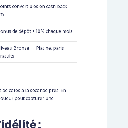
oints convertibles en cash‑back
 %
onus de dépôt +10 % chaque mois
iveau Bronze → Platine, paris
ratuits
de cotes à la seconde près. En
 joueur peut capturer une
délité :