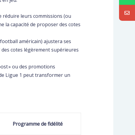
e réduire leurs commissions (ou
nne la capacité de proposer des cotes
 football américain) ajustera ses
ir des cotes légèrement supérieures
oost » ou des promotions
 de Ligue 1 peut transformer un
Programme de fidélité