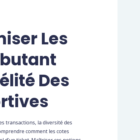
iser Les
ébutant
élité Des
rtives
s transactions, la diversité des
à comprendre comment les cotes