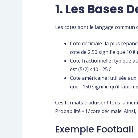
1. Les Bases 
Les cotes sont le langage commun de
Cote décimale : la plus répan
cote de 2,50 signifie que 10 € 
Cote fractionnelle : typique a
est (5/2) × 10 = 25 €.
Cote américaine : utilisée aux
que –150 signifie qu’il faut m
Ces formats traduisent tous la même 
Probabilité = 1 / cote décimale. Ainsi
Exemple Football