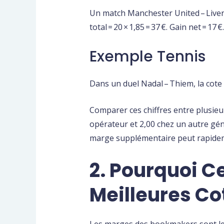
Un match Manchester United – Liverp
total = 20 × 1,85 = 37 €. Gain net = 17 €.
Exemple Tennis
Dans un duel Nadal – Thiem, la cote de
Comparer ces chiffres entre plusieur
opérateur et 2,00 chez un autre génè
marge supplémentaire peut rapideme
2. Pourquoi C
Meilleures Co
Les marges des bookmakers sont le r