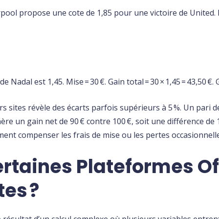
ool propose une cote de 1,85 pour une victoire de United. M
 Nadal est 1,45. Mise = 30 €. Gain total = 30 × 1,45 = 43,50 €. G
s sites révèle des écarts parfois supérieurs à 5 %. Un pari d
re un gain net de 90 € contre 100 €, soit une différence de 
nt compenser les frais de mise ou les pertes occasionnelle
ertaines Plateformes Of
tes ?
ésultat d’un calcul complexe où plusieurs variables entrent