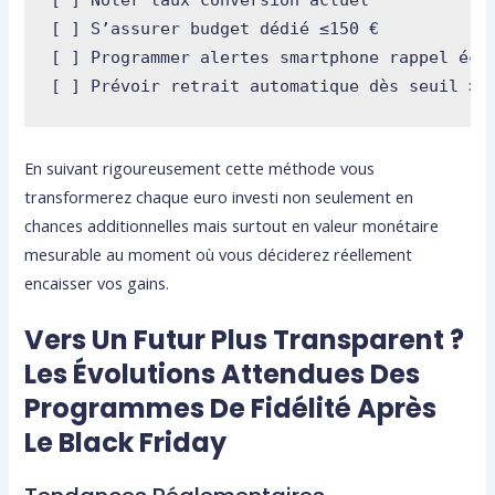
[ ] S’assurer budget dédié ≤150 €

[ ] Programmer alertes smartphone rappel éché
En suivant rigoureusement cette méthode vous
transformerez chaque euro investi non seulement en
chances additionnelles mais surtout en valeur monétaire
mesurable au moment où vous déciderez réellement
encaisser vos gains.
Vers Un Futur Plus Transparent ?
Les Évolutions Attendues Des
Programmes De Fidélité Après
Le Black Friday