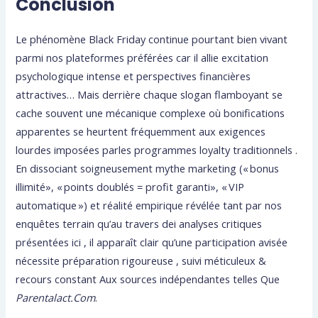
Conclusion
Le phénomène Black Friday continue pourtant bien vivant
parmi nos plateformes préférées car il allie excitation
psychologique intense et perspectives financières
attractives… Mais derrière chaque slogan flamboyant se
cache souvent une mécanique complexe où bonifications
apparentes se heurtent fréquemment aux exigences
lourdes imposées parles programmes loyalty traditionnels .
En dissociant soigneusement mythe marketing (« bonus
illimité», « points doublés = profit garanti», « VIP
automatique ») et réalité empirique révélée tant par nos
enquêtes terrain qu’au travers dei analyses critiques
présentées ici , il apparaît clair qu’une participation avisée
nécessite préparation rigoureuse , suivi méticuleux &
recours constant Aux sources indépendantes telles Que
Parentalact.Com
.