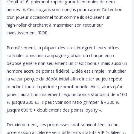
réduit à 1 €, paiement rapide garanti en moins de deux
heures ! ». Ces slogans sont conçus pour capter l’attention
d’un joueur occasionnel tout comme ils séduisent un
high‑roller cherchant à maximiser son retour sur
investissement (ROI).
Premièrement, la plupart des sites intègrent leurs offres
spéciales dans une campagne globale où chaque euro
déposé génère non seulement un crédit bonus mais aussi un
nombre accru de points fidélité. L’idée est simple : multiplier
la valeur perçue du dépôt initial afin d’inciter au jeu répété
pendant toute la période promotionnelle. Ainsi, alors qu’un
joueur aurait normalement reçu un bonus standard de « 100
% jusqu’à 200 €», il peut voir son ratio grimper à « 300 %
jusqu’à 600 € + doublement des points loyalty ».
Deuxièmement, ces promesses sont souvent liées à une
progression accélérée vers différents statuts VIP (« Silver »,