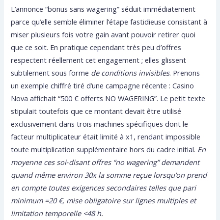
L’annonce “bonus sans wagering” séduit immédiatement
parce qu’elle semble éliminer l’étape fastidieuse consistant à
miser plusieurs fois votre gain avant pouvoir retirer quoi
que ce soit. En pratique cependant très peu d’offres
respectent réellement cet engagement ; elles glissent
subtilement sous forme
de conditions invisibles
. Prenons
un exemple chiffré tiré d’une campagne récente : Casino
Nova affichait “500 € offerts NO WAGERING”. Le petit texte
stipulait toutefois que ce montant devait être utilisé
exclusivement dans trois machines spécifiques dont le
facteur multiplicateur était limité à x1, rendant impossible
toute multiplication supplémentaire hors du cadre initial.
En
moyenne ces soi‑disant offres “no wagering” demandent
quand même environ 30x la somme reçue lorsqu’on prend
en compte toutes exigences secondaires telles que pari
minimum =​20 €, mise obligatoire sur lignes multiples et
limitation temporelle <48 h.