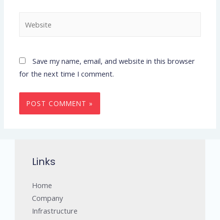
Save my name, email, and website in this browser
for the next time I comment.
Links
Home
Company
Infrastructure