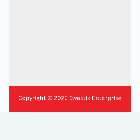
Copyright © 2026 Swastik Enterprise