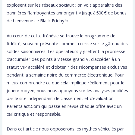
explosent sur les réseaux sociaux ; on voit apparaître des
bannières flamboyantes annonçant « Jusqu’à 500 € de bonus
de bienvenue ce Black Friday ! ».
Au cœur de cette frénésie se trouve le programme de
fidélité, souvent présenté comme la cerise sur le gâteau des
soldes saisonnières. Les opérateurs y greffent la promesse
d’accumuler des points à vitesse grand V, d’accéder à un
statut VIP accéléré et d’obtenir des récompenses exclusives
pendant la semaine noire du commerce électronique. Pour
mieux comprendre ce que cela implique réellement pour le
joueur moyen, nous nous appuyons sur les analyses publiées
par le site indépendant de classement et d’évaluation
Parentalact.Com qui passe en revue chaque offre avec un
œil critique et responsable.
Dans cet article nous opposerons les mythes véhiculés par