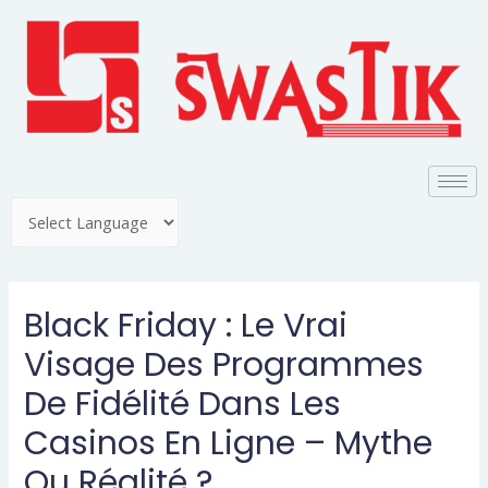
Black Friday : Le Vrai
Visage Des Programmes
De Fidélité Dans Les
Casinos En Ligne – Mythe
Ou Réalité ?