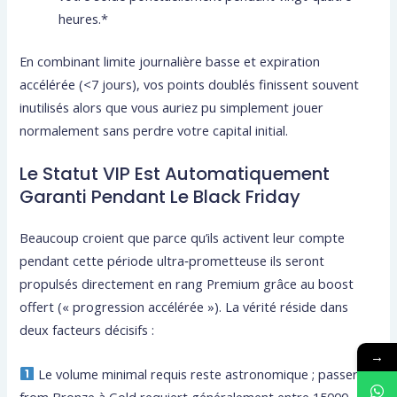
heures.*
En combinant limite journalière basse et expiration
accélérée (<7 jours), vos points doublés finissent souvent
inutilisés alors que vous auriez pu simplement jouer
normalement sans perdre votre capital initial.
Le Statut VIP Est Automatiquement
Garanti Pendant Le Black Friday
Beaucoup croient que parce qu’ils activent leur compte
pendant cette période ultra‑prometteuse ils seront
propulsés directement en rang Premium grâce au boost
offert (« progression accélérée »). La vérité réside dans
deux facteurs décisifs :
→
Le volume minimal requis reste astronomique ; passer
from Bronze à Gold requiert généralement entre 15000