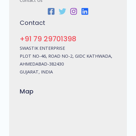
Contact
+91 79 29701398
SWASTIK ENTERPRISE
PLOT NO-46, ROAD NO-2, GIDC KATHWADA,
AHMEDABAD-382430
GUJARAT, INDIA
Map