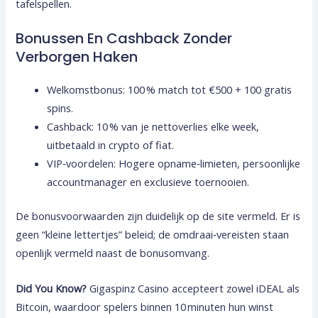
tafelspellen.
Bonussen En Cashback Zonder
Verborgen Haken
Welkomstbonus: 100 % match tot €500 + 100 gratis
spins.
Cashback: 10 % van je nettoverlies elke week,
uitbetaald in crypto of fiat.
VIP‑voordelen: Hogere opname‑limieten, persoonlijke
accountmanager en exclusieve toernooien.
De bonusvoorwaarden zijn duidelijk op de site vermeld. Er is
geen “kleine lettertjes” beleid; de omdraai‑vereisten staan
openlijk vermeld naast de bonusomvang.
Did You Know?
Gigaspinz Casino accepteert zowel iDEAL als
Bitcoin, waardoor spelers binnen 10 minuten hun winst