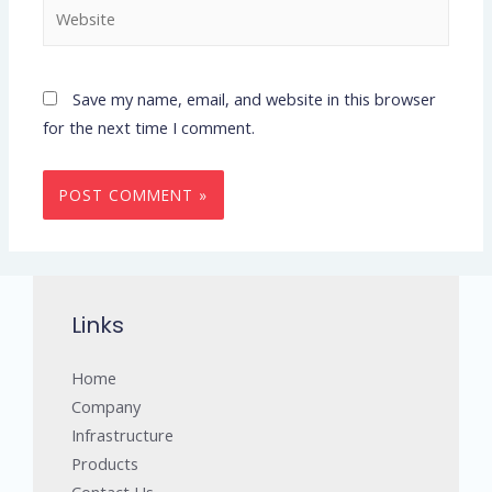
Save my name, email, and website in this browser
for the next time I comment.
Links
Home
Company
Infrastructure
Products
Contact Us