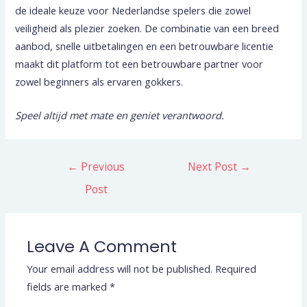
de ideale keuze voor Nederlandse spelers die zowel
veiligheid als plezier zoeken. De combinatie van een breed
aanbod, snelle uitbetalingen en een betrouwbare licentie
maakt dit platform tot een betrouwbare partner voor
zowel beginners als ervaren gokkers.
Speel altijd met mate en geniet verantwoord.
←
Previous
Next Post
→
Post
Leave A Comment
Your email address will not be published.
Required
fields are marked
*