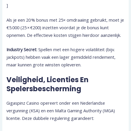
]
Als je een 20 % bonus met 25× omdraaiing gebruikt, moet je
€5.000 (25 × €200) inzetten voordat je de bonus kunt
opnemen. De effectieve kosten stijgen hierdoor aanzienlijk.
Industry Secret:
Spellen met een hogere volatiliteit (bijv.
jackpots) hebben vaak een lager gemiddeld rendement,
maar kunnen grote winsten opleveren.
Veiligheid, Licenties En
Spelersbescherming
Gigaspinz Casino opereert onder een Nederlandse
vergunning (KSA) en een Malta Gaming Authority (MGA)
licentie. Deze dubbele regulering garandeert: