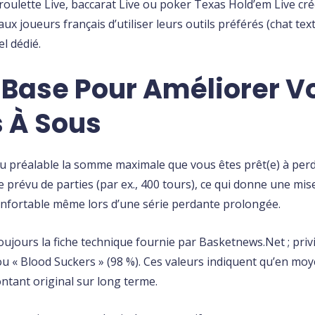
roulette Live, baccarat Live ou poker Texas Hold’em Live cr
x joueurs français d’utiliser leurs outils préférés (chat te
l dédié.
 Base Pour Améliorer 
 À Sous
au préalable la somme maximale que vous êtes prêt(e) à perd
 prévu de parties (par ex., 400 tours), ce qui donne une mis
onfortable même lors d’une série perdante prolongée.
oujours la fiche technique fournie par Basketnews.Net ; privi
 ou « Blood Suckers » (98 %). Ces valeurs indiquent qu’en 
ntant original sur long terme.