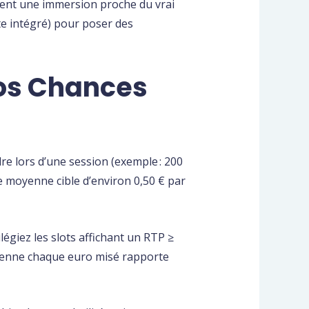
éent une immersion proche du vrai
xte intégré) pour poser des
Vos Chances
re lors d’une session (exemple : 200
e moyenne cible d’environ 0,50 € par
légiez les slots affichant un RTP ≥
moyenne chaque euro misé rapporte