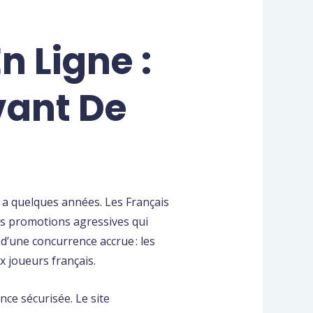
 Ligne :
vant De
y a quelques années. Les Français
es promotions agressives qui
une concurrence accrue : les
ux joueurs français.
nce sécurisée. Le site