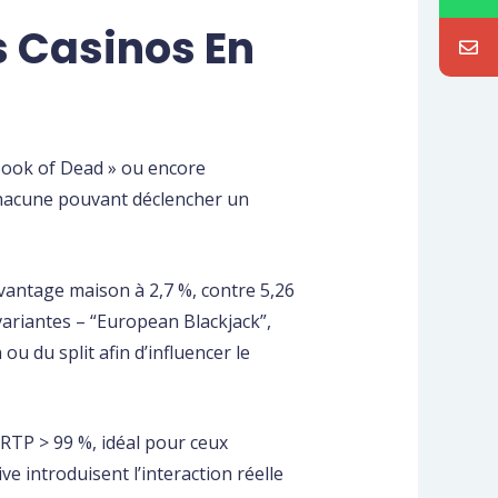
s Casinos En
 Book of Dead » ou encore
 chacune pouvant déclencher un
avantage maison à 2,7 %, contre 5,26
variantes – “European Blackjack”,
u du split afin d’influencer le
 RTP > 99 %, idéal pour ceux
e introduisent l’interaction réelle