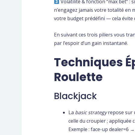
Volatilité & fonction “max bet” : 
n’engagez jamais votre totalité en m
votre budget prédéfini — cela évit
En suivant ces trois piliers vous t
par l’espoir d’un gain instantané.
Techniques Ép
Roulette
Blackjack
La
basic strategy
repose sur 
celle du croupier ; appliquée
Exemple : face-up dealer=6 → 