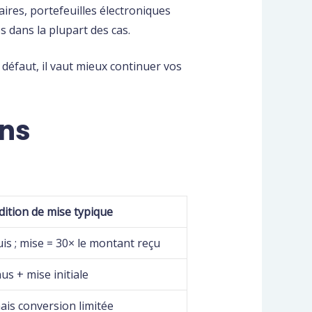
aires, portefeuilles électroniques
s dans la plupart des cas.
 défaut, il vaut mieux continuer vos
ons
ition de mise typique
is ; mise = 30× le montant reçu
us + mise initiale
ais conversion limitée