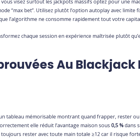
si vous visez surtout les jackpots massifs optez pour une mac
ode “max bet”. Utilisez plutôt l’option autoplay avec limite f
e que l’algorithme ne consomme rapidement tout votre capita
ransformez chaque session en expérience maîtrisée plutôt qu
rouvées Au Blackjack E
un tableau mémorisable montrant quand frapper, rester ou 
 correctement elle réduit l’avantage maison sous
0,5 %
dans s
toujours rester avec toute main totale ≥12 car il risque fort