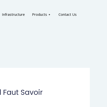
Infrastructure
Products
Contact Us
 Faut Savoir