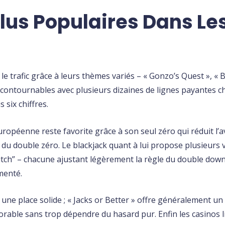
Plus Populaires Dans Le
le trafic grâce à leurs thèmes variés – « Gonzo’s Quest », «
 incontournables avec plusieurs dizaines de lignes payantes
 six chiffres.
européenne reste favorite grâce à son seul zéro qui réduit l’
du double zéro. Le blackjack quant à lui propose plusieurs 
witch” – chacune ajustant légèrement la règle du double down o
menté.
ne place solide ; « Jacks or Better » offre généralement un
ble sans trop dépendre du hasard pur. Enfin les casinos liv