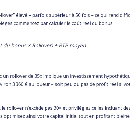
lover” élevé – parfois supérieur à 50 fois – ce qui rend diffic
pièges commencez par calculer le coût réel du bonus :
nt du bonus × Rollover) ÷ RTP moyen
 un rollover de 35x implique un investissement hypothétiqu
on 3 360 € au joueur – soit peu ou pas de profit réel si vo
 le rollover n’excède pas 30× et privilégiez celles incluant d
 optimisez ainsi votre capital initial tout en profitant plein