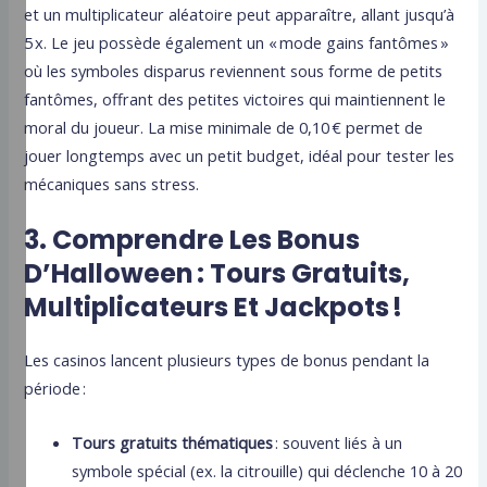
et un multiplicateur aléatoire peut apparaître, allant jusqu’à
5 x. Le jeu possède également un « mode gains fantômes »
où les symboles disparus reviennent sous forme de petits
fantômes, offrant des petites victoires qui maintiennent le
moral du joueur. La mise minimale de 0,10 € permet de
jouer longtemps avec un petit budget, idéal pour tester les
mécaniques sans stress.
3. Comprendre Les Bonus
D’Halloween : Tours Gratuits,
Multiplicateurs Et Jackpots !
Les casinos lancent plusieurs types de bonus pendant la
période :
Tours gratuits thématiques
: souvent liés à un
symbole spécial (ex. la citrouille) qui déclenche 10 à 20