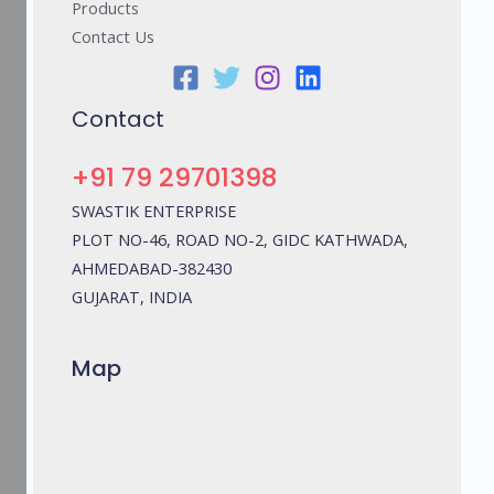
Products
Contact Us
Contact
+91 79 29701398
SWASTIK ENTERPRISE
PLOT NO-46, ROAD NO-2, GIDC KATHWADA,
AHMEDABAD-382430
GUJARAT, INDIA
Map