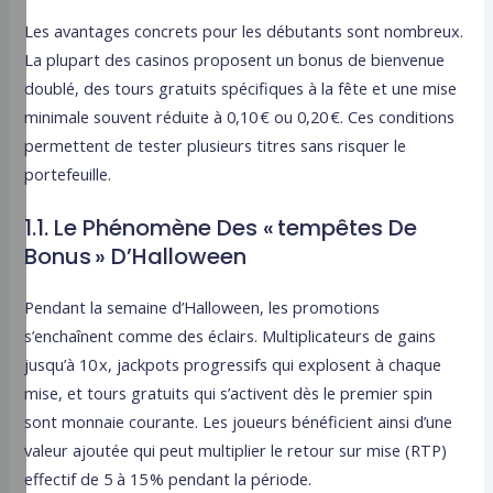
Les avantages concrets pour les débutants sont nombreux.
La plupart des casinos proposent un bonus de bienvenue
doublé, des tours gratuits spécifiques à la fête et une mise
minimale souvent réduite à 0,10 € ou 0,20 €. Ces conditions
permettent de tester plusieurs titres sans risquer le
portefeuille.
1.1. Le Phénomène Des « Tempêtes De
Bonus » D’Halloween
Pendant la semaine d’Halloween, les promotions
s’enchaînent comme des éclairs. Multiplicateurs de gains
jusqu’à 10 x, jackpots progressifs qui explosent à chaque
mise, et tours gratuits qui s’activent dès le premier spin
sont monnaie courante. Les joueurs bénéficient ainsi d’une
valeur ajoutée qui peut multiplier le retour sur mise (RTP)
effectif de 5 à 15 % pendant la période.