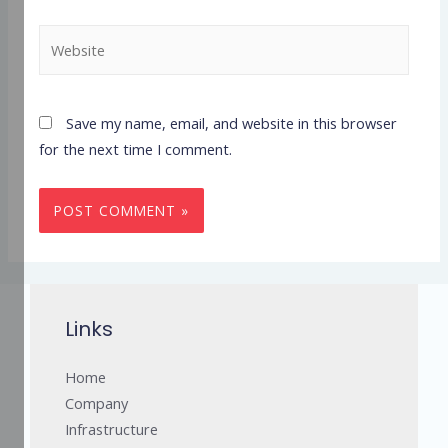
Save my name, email, and website in this browser
for the next time I comment.
Links
Home
Company
Infrastructure