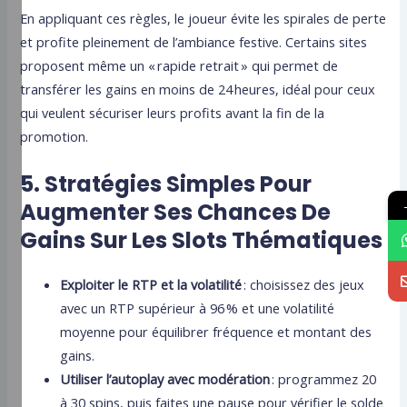
En appliquant ces règles, le joueur évite les spirales de perte
et profite pleinement de l’ambiance festive. Certains sites
proposent même un « rapide retrait » qui permet de
transférer les gains en moins de 24 heures, idéal pour ceux
qui veulent sécuriser leurs profits avant la fin de la
promotion.
5. Stratégies Simples Pour
Augmenter Ses Chances De
Gains Sur Les Slots Thématiques
Exploiter le RTP et la volatilité
: choisissez des jeux
avec un RTP supérieur à 96 % et une volatilité
moyenne pour équilibrer fréquence et montant des
gains.
Utiliser l’autoplay avec modération
: programmez 20
à 30 spins, puis faites une pause pour vérifier le solde