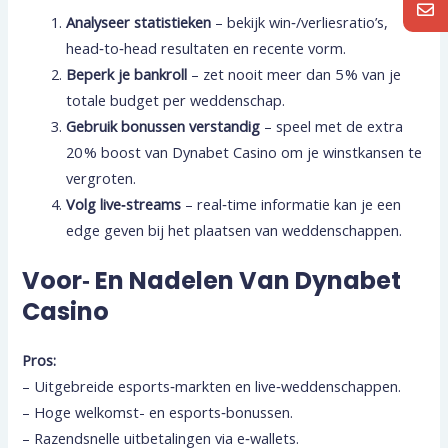
Analyseer statistieken
– bekijk win‑/verliesratio’s,
head‑to‑head resultaten en recente vorm.
Beperk je bankroll
– zet nooit meer dan 5 % van je
totale budget per weddenschap.
Gebruik bonussen verstandig
– speel met de extra
20 % boost van Dynabet Casino om je winstkansen te
vergroten.
Volg live‑streams
– real‑time informatie kan je een
edge geven bij het plaatsen van weddenschappen.
Voor‑ En Nadelen Van Dynabet
Casino
Pros:
– Uitgebreide esports‑markten en live‑weddenschappen.
– Hoge welkomst- en esports‑bonussen.
– Razendsnelle uitbetalingen via e‑wallets.