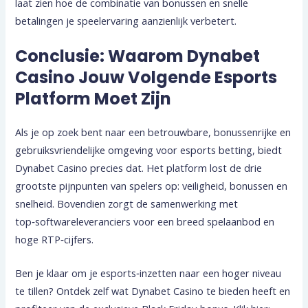
laat zien hoe de combinatie van bonussen en snelle
betalingen je speelervaring aanzienlijk verbetert.
Conclusie: Waarom Dynabet
Casino Jouw Volgende Esports
Platform Moet Zijn
Als je op zoek bent naar een betrouwbare, bonussenrijke en
gebruiksvriendelijke omgeving voor esports betting, biedt
Dynabet Casino precies dat. Het platform lost de drie
grootste pijnpunten van spelers op: veiligheid, bonussen en
snelheid. Bovendien zorgt de samenwerking met
top‑softwareleveranciers voor een breed spelaanbod en
hoge RTP‑cijfers.
Ben je klaar om je esports‑inzetten naar een hoger niveau
te tillen? Ontdek zelf wat Dynabet Casino te bieden heeft en