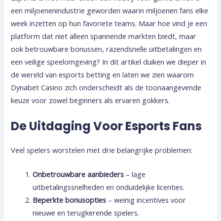
een miljoenenindustrie geworden waarin miljoenen fans elke
week inzetten op hun favoriete teams. Maar hoe vind je een
platform dat niet alleen spannende markten biedt, maar
ook betrouwbare bonussen, razendsnelle uitbetalingen en
een veilige speelomgeving? In dit artikel duiken we dieper in
de wereld van esports betting en laten we zien waarom
Dynabet Casino zich onderscheidt als de toonaangevende
keuze voor zowel beginners als ervaren gokkers.
De Uitdaging Voor Esports Fans
Veel spelers worstelen met drie belangrijke problemen:
Onbetrouwbare aanbieders
– lage
uitbetalingssnelheden en onduidelijke licenties.
Beperkte bonusopties
– weinig incentives voor
nieuwe en terugkerende spelers.