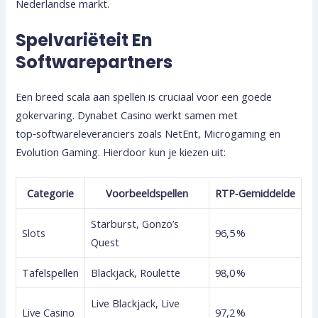
Nederlandse markt.
Spelvariëteit En
Softwarepartners
Een breed scala aan spellen is cruciaal voor een goede
gokervaring. Dynabet Casino werkt samen met
top‑softwareleveranciers zoals NetEnt, Microgaming en
Evolution Gaming. Hierdoor kun je kiezen uit:
Categorie
Voorbeeldspellen
RTP‑Gemiddelde
Starburst, Gonzo’s
Slots
96,5 %
Quest
Tafelspellen
Blackjack, Roulette
98,0 %
Live Blackjack, Live
Live Casino
97,2 %