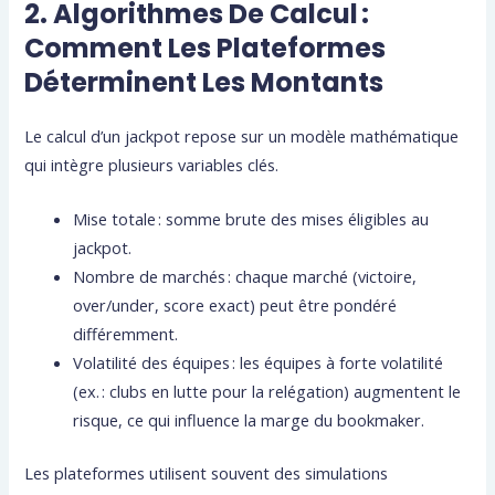
2. Algorithmes De Calcul :
Comment Les Plateformes
Déterminent Les Montants
Le calcul d’un jackpot repose sur un modèle mathématique
qui intègre plusieurs variables clés.
Mise totale : somme brute des mises éligibles au
jackpot.
Nombre de marchés : chaque marché (victoire,
over/under, score exact) peut être pondéré
différemment.
Volatilité des équipes : les équipes à forte volatilité
(ex. : clubs en lutte pour la relégation) augmentent le
risque, ce qui influence la marge du bookmaker.
Les plateformes utilisent souvent des simulations