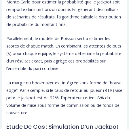
Monte‑Carlo pour estimer la probabilité que le jackpot soit
remporté dans un horizon donné. En générant des millions
de scénarios de résultats, l’algorithme calcule la distribution
de probabilité du montant final.
Parallèlement, le modèle de Poisson sert à estimer les
scores de chaque match. En combinant les attentes de buts
(λ) pour chaque équipe, le système détermine la probabilité
d’un résultat exact, puis agrège ces probabilités sur
l’ensemble du pari combiné.
La marge du bookmaker est intégrée sous forme de “house
edge”. Par exemple, si le taux de retour au joueur (RTP) visé
pour le jackpot est de 92 %, l’opérateur retient 8 % du
volume de mise sous forme de commission ou de fonds de
couverture.
Étude De Cas : Simulation D’un Jackpot