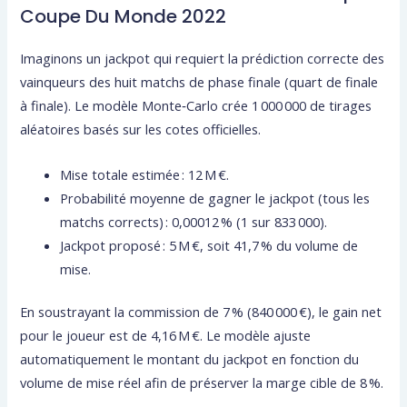
Coupe Du Monde 2022
Imaginons un jackpot qui requiert la prédiction correcte des
vainqueurs des huit matchs de phase finale (quart de finale
à finale). Le modèle Monte‑Carlo crée 1 000 000 de tirages
aléatoires basés sur les cotes officielles.
Mise totale estimée : 12 M €.
Probabilité moyenne de gagner le jackpot (tous les
matchs corrects) : 0,00012 % (1 sur 833 000).
Jackpot proposé : 5 M €, soit 41,7 % du volume de
mise.
En soustrayant la commission de 7 % (840 000 €), le gain net
pour le joueur est de 4,16 M €. Le modèle ajuste
automatiquement le montant du jackpot en fonction du
volume de mise réel afin de préserver la marge cible de 8 %.