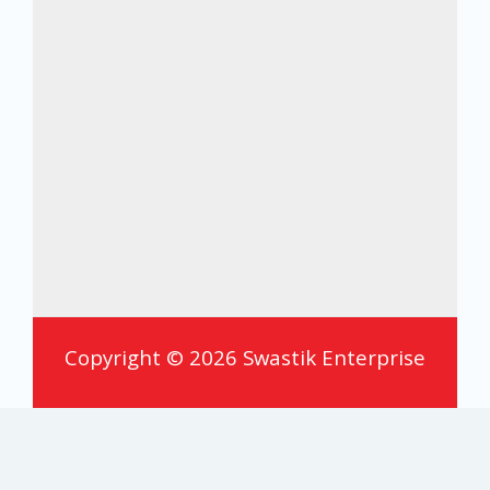
Copyright © 2026 Swastik Enterprise