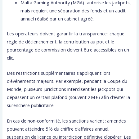
Malta Gaming Authority (MGA) : autorise les jackpots,
mais requiert une séparation des fonds et un audit
annuel réalisé par un cabinet agréé.
Les opérateurs doivent garantir la transparence : chaque
règle de déclenchement, la contribution au pot et le
pourcentage de commission doivent être accessibles en un
clic.
Des restrictions supplémentaires s’appliquent lors
d’événements majeurs. Par exemple, pendant la Coupe du
Monde, plusieurs juridictions interdisent les jackpots qui
dépassent un certain plafond (souvent 2 M €) afin d’éviter la
surenchère publicitaire.
En cas de non‑conformité, les sanctions varient : amendes
pouvant atteindre 5 % du chiffre d’affaires annuel,
suspension de licence ou interdiction définitive d’opérer. Les