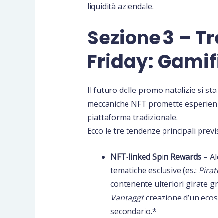
liquidità aziendale.
Sezione 3 – T
Friday: Gamif
Il futuro delle promo natalizie si s
meccaniche NFT promette esperienze 
piattaforma tradizionale.
Ecco le tre tendenze principali previ
NFT‑linked Spin Rewards
– Al
tematiche esclusive (es.:
Pirat
contenente ulteriori girate gr
Vantaggi
: creazione d’un eco
secondario.*