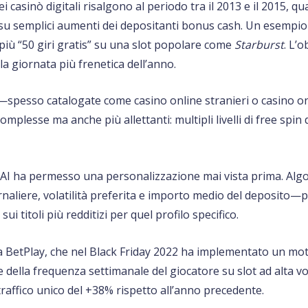
 casinò digitali risalgono al periodo tra il 2013 e il 2015, q
su semplici aumenti dei depositanti bonus cash. Un esempio t
s più “50 giri gratis” su una slot popolare come
Starburst
. L’
a giornata più frenetica dell’anno.
re—spesso catalogate come casino online stranieri o casino
omplesse ma anche più allettanti: multipli livelli di free spin d
l’AI ha permesso una personalizzazione mai vista prima. Algor
naliere, volatilità preferita e importo medio del deposito—p
ui titoli più redditizi per quel profilo specifico.
a BetPlay, che nel Black Friday 2022 ha implementato un moto
se della frequenza settimanale del giocatore su slot ad alta v
traffico unico del +38% rispetto all’anno precedente.