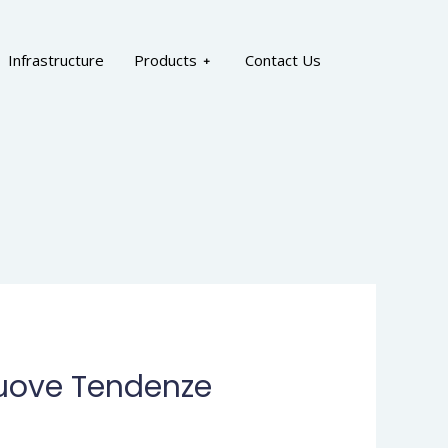
Infrastructure
Products
Contact Us
Nuove Tendenze