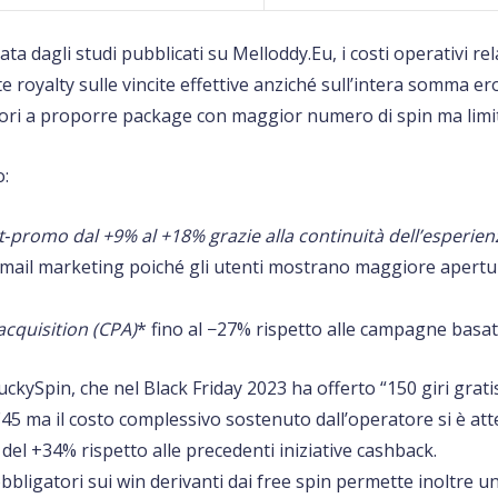
 dagli studi pubblicati su Melloddy.Eu, i costi operativi relat
 royalty sulle vincite effettive anziché sull’intera somma e
ori a proporre package con maggior numero di spin ma limitat
o:
‑promo dal +9% al +18% grazie alla continuità dell’esperienz
mail marketing poiché gli utenti mostrano maggiore apertu
acquisition (CPA)
* fino al −27% rispetto alle campagne basat
kySpin, che nel Black Friday 2023 ha offerto “150 giri grati
€45 ma il costo complessivo sostenuto dall’operatore si è att
l +34% rispetto alle precedenti iniziative cashback.
 obbligatori sui win derivanti dai free spin permette inoltre u