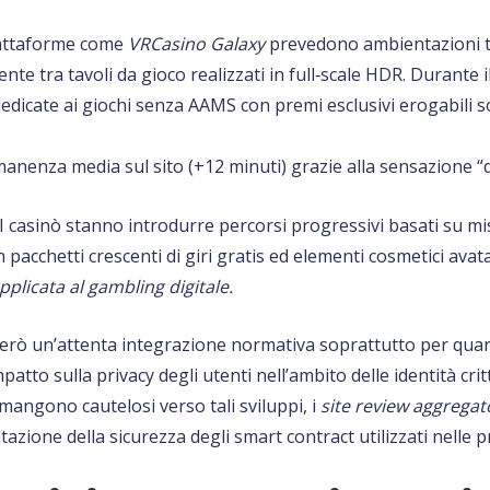
attaforme come
VRCasino Galaxy
prevedono ambientazioni tr
e tra tavoli da gioco realizzati in full‑scale HDR. Durante 
edicate ai giochi senza AAMS con premi esclusivi erogabili s
anenza media sul sito (+12 minuti) grazie alla sensazione “d
I casinò stanno introdurre percorsi progressivi basati su m
acchetti crescenti di giri gratis ed elementi cosmetici avata
plicata al gambling digitale.
erò un’attenta integrazione normativa soprattutto per quant
tto sulla privacy degli utenti nell’ambito delle identità cri
imangono cautelosi verso tali sviluppi, i
site review aggregat
utazione della sicurezza degli smart contract utilizzati nell