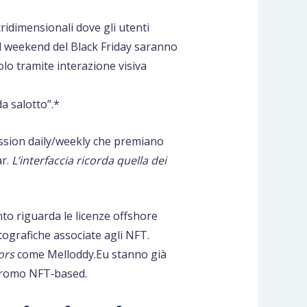
idimensionali dove gli utenti
il weekend del Black Friday saranno
olo tramite interazione visiva
a salotto”.*
ission daily/weekly che premiano
r.
L’interfaccia ricorda quella dei
o riguarda le licenze offshore
ttografiche associate agli NFT.
ors
come Melloddy.Eu stanno già
e promo NFT‑based.