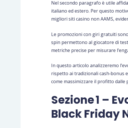
Nel secondo paragrafo è utile affida
italiano ed estero. Per questo motiv
migliori siti casino non AAMS, evide
Le promozioni con giri gratuiti sono
spin permettono al giocatore di test
metriche precise per misurare l’enga
In questo articolo analizzeremo l’evo
rispetto ai tradizionali cash‑bonus e
come massimizzare il profitto dalle
Sezione 1 – Ev
Black Friday 