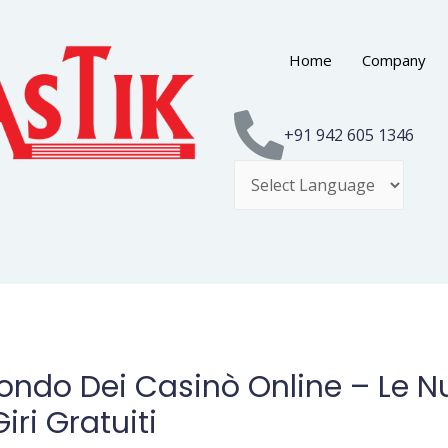
Home
Company
+91 942 605 1346
Mondo Dei Casinò Online – Le 
iri Gratuiti