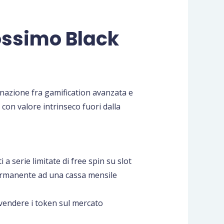
rossimo Black
inazione fra gamification avanzata e
on valore intrinseco fuori dalla
a serie limitate di free spin su slot
ermanente ad una cassa mensile
ivendere i token sul mercato