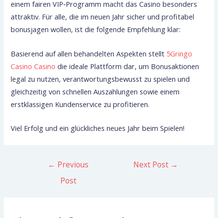
einem fairen VIP‑Programm macht das Casino besonders
attraktiv. Für alle, die im neuen Jahr sicher und profitabel
bonusjagen wollen, ist die folgende Empfehlung klar:
Basierend auf allen behandelten Aspekten stellt
5Gringo
Casino Casino
die ideale Plattform dar, um Bonusaktionen
legal zu nutzen, verantwortungsbewusst zu spielen und
gleichzeitig von schnellen Auszahlungen sowie einem
erstklassigen Kundenservice zu profitieren.
Viel Erfolg und ein glückliches neues Jahr beim Spielen!
←
Previous
Next Post
→
Post