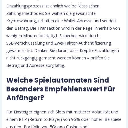
Einzahlungsprozess ist ähnlich wie bei klassischen
Zahlungsmethoden: Sie wählen die gewünschte
Kryptowährung, erhalten eine Wallet‑Adresse und senden
den Betrag. Die Transaktion wird in der Regel innerhalb von
wenigen Minuten bestätigt. Sicherheit wird durch
SSL‑Verschlüsselung und Zwei‑Faktor‑Authentifizierung
gewährleistet. Denken Sie daran, dass Krypto‑Einzahlungen
nicht rückgängig gemacht werden können – prüfen Sie
Betrag und Adresse sorgfältig.
Welche Spielautomaten Sind
Besonders Empfehlenswert Für
Anfänger?
Für Einsteiger eignen sich Slots mit mittlerer Volatilität und
einem RTP (Return to Player) von 96 % oder höher. Beispiele
aus dem Portfolio von 5Gringo Casino sind: