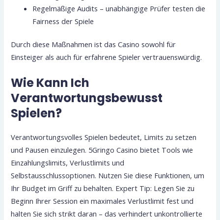
Regelmäßige Audits – unabhängige Prüfer testen die
Fairness der Spiele
Durch diese Maßnahmen ist das Casino sowohl für
Einsteiger als auch für erfahrene Spieler vertrauenswürdig.
Wie Kann Ich
Verantwortungsbewusst
Spielen?
Verantwortungsvolles Spielen bedeutet, Limits zu setzen
und Pausen einzulegen. 5Gringo Casino bietet Tools wie
Einzahlungslimits, Verlustlimits und
Selbstausschlussoptionen. Nutzen Sie diese Funktionen, um
Ihr Budget im Griff zu behalten. Expert Tip: Legen Sie zu
Beginn Ihrer Session ein maximales Verlustlimit fest und
halten Sie sich strikt daran – das verhindert unkontrollierte