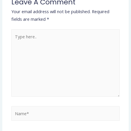
Leave A Comment
Your email address will not be published.
Required
fields are marked
*