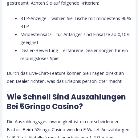
gestreamt. Achten Sie auf folgende Kriterien:
RTP‑Anzeige – wählen Sie Tische mit mindestens 96 %
RTP
Mindesteinsatz – für Anfänger sind Einsätze ab 0,10 €
geeignet
Dealer‑Bewertung – erfahrene Dealer sorgen für ein
reibungsloses Spiel
Durch das Live‑Chat‑Feature können Sie Fragen direkt an
den Dealer richten, was das Erlebnis persönlicher macht.
Wie Schnell Sind Auszahlungen
Bei 5Gringo Casino?
Die Auszahlungsgeschwindigkeit ist ein entscheidender
Faktor. Beim 5Gringo Casino werden E‑Wallet‑Auszahlungen
(z. B. Skrill, Neteller) meist innerhalb von 1‑2 Stunden