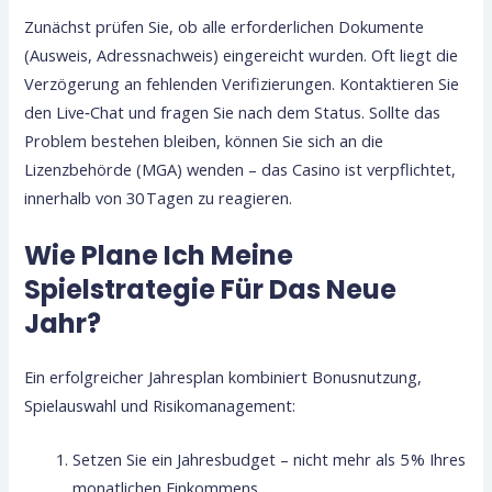
Zunächst prüfen Sie, ob alle erforderlichen Dokumente
(Ausweis, Adressnachweis) eingereicht wurden. Oft liegt die
Verzögerung an fehlenden Verifizierungen. Kontaktieren Sie
den Live‑Chat und fragen Sie nach dem Status. Sollte das
Problem bestehen bleiben, können Sie sich an die
Lizenzbehörde (MGA) wenden – das Casino ist verpflichtet,
innerhalb von 30 Tagen zu reagieren.
Wie Plane Ich Meine
Spielstrategie Für Das Neue
Jahr?
Ein erfolgreicher Jahresplan kombiniert Bonusnutzung,
Spielauswahl und Risikomanagement:
Setzen Sie ein Jahresbudget – nicht mehr als 5 % Ihres
monatlichen Einkommens