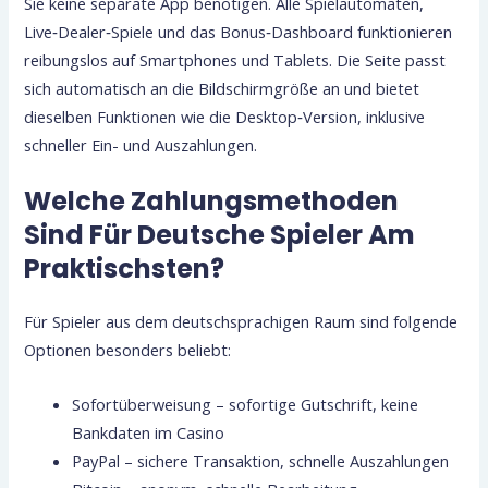
Sie keine separate App benötigen. Alle Spielautomaten,
Live‑Dealer‑Spiele und das Bonus‑Dashboard funktionieren
reibungslos auf Smartphones und Tablets. Die Seite passt
sich automatisch an die Bildschirmgröße an und bietet
dieselben Funktionen wie die Desktop‑Version, inklusive
schneller Ein- und Auszahlungen.
Welche Zahlungsmethoden
Sind Für Deutsche Spieler Am
Praktischsten?
Für Spieler aus dem deutschsprachigen Raum sind folgende
Optionen besonders beliebt:
Sofortüberweisung – sofortige Gutschrift, keine
Bankdaten im Casino
PayPal – sichere Transaktion, schnelle Auszahlungen