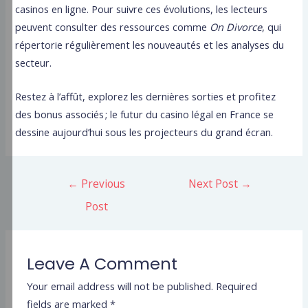
casinos en ligne. Pour suivre ces évolutions, les lecteurs
peuvent consulter des ressources comme
On Divorce
, qui
répertorie régulièrement les nouveautés et les analyses du
secteur.
Restez à l’affût, explorez les dernières sorties et profitez
des bonus associés ; le futur du casino légal en France se
dessine aujourd’hui sous les projecteurs du grand écran.
←
Previous
Next Post
→
Post
Leave A Comment
Your email address will not be published.
Required
fields are marked
*