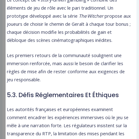
éléments de jeu de rôle avec le pari traditionnel. Un
prototype développé avec la série
The Witcher
propose aux
joueurs de choisir le chemin de Geralt à chaque tour bonus ;
chaque décision modifie les probabilités de gain et
débloque des scènes cinématographiques inédites.
Les premiers retours de la communauté soulignent une
immersion renforcée, mais aussi le besoin de clarifier les
règles de mise afin de rester conforme aux exigences de
jeu responsable.
5.3. Défis Réglementaires Et Éthiques
Les autorités françaises et européennes examinent
comment encadrer les expériences immersives où le jeu se
mêle à une narration forte. Les régulateurs insistent sur la
transparence du RTP, la limitation des mises pendant les