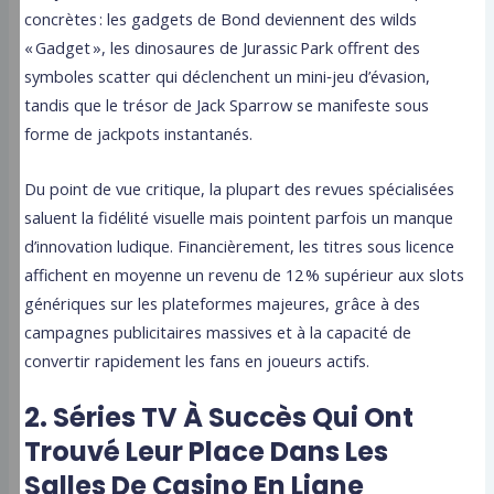
concrètes : les gadgets de Bond deviennent des wilds
« Gadget », les dinosaures de Jurassic Park offrent des
symboles scatter qui déclenchent un mini‑jeu d’évasion,
tandis que le trésor de Jack Sparrow se manifeste sous
forme de jackpots instantanés.
Du point de vue critique, la plupart des revues spécialisées
saluent la fidélité visuelle mais pointent parfois un manque
d’innovation ludique. Financièrement, les titres sous licence
affichent en moyenne un revenu de 12 % supérieur aux slots
génériques sur les plateformes majeures, grâce à des
campagnes publicitaires massives et à la capacité de
convertir rapidement les fans en joueurs actifs.
2. Séries TV À Succès Qui Ont
Trouvé Leur Place Dans Les
Salles De Casino En Ligne