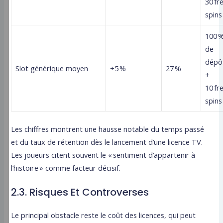
30 fr
spins
100 
de
dépô
Slot générique moyen
+5 %
27 %
+
10 fr
spins
Les chiffres montrent une hausse notable du temps passé
et du taux de rétention dès le lancement d’une licence TV.
Les joueurs citent souvent le « sentiment d’appartenir à
l’histoire » comme facteur décisif.
2.3. Risques Et Controverses
Le principal obstacle reste le coût des licences, qui peut