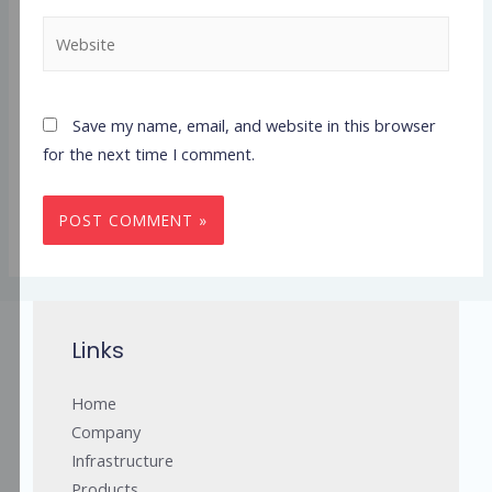
Save my name, email, and website in this browser
for the next time I comment.
Links
Home
Company
Infrastructure
Products