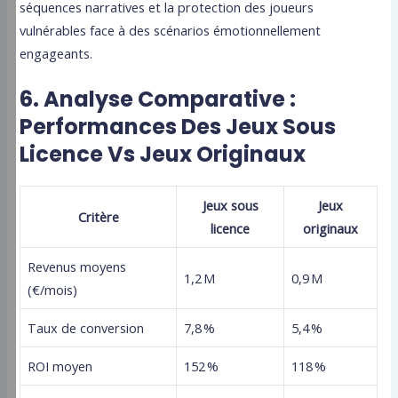
séquences narratives et la protection des joueurs
vulnérables face à des scénarios émotionnellement
engageants.
6. Analyse Comparative :
Performances Des Jeux Sous
Licence Vs Jeux Originaux
Jeux sous
Jeux
Critère
licence
originaux
Revenus moyens
1,2 M
0,9 M
(€/mois)
Taux de conversion
7,8 %
5,4 %
ROI moyen
152 %
118 %