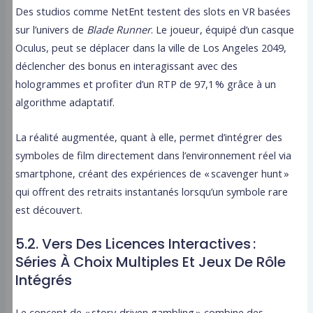
Des studios comme NetEnt testent des slots en VR basées
sur l’univers de
Blade Runner
. Le joueur, équipé d’un casque
Oculus, peut se déplacer dans la ville de Los Angeles 2049,
déclencher des bonus en interagissant avec des
hologrammes et profiter d’un RTP de 97,1 % grâce à un
algorithme adaptatif.
La réalité augmentée, quant à elle, permet d’intégrer des
symboles de film directement dans l’environnement réel via
smartphone, créant des expériences de « scavenger hunt »
qui offrent des retraits instantanés lorsqu’un symbole rare
est découvert.
5.2. Vers Des Licences Interactives :
Séries À Choix Multiples Et Jeux De Rôle
Intégrés
Le concept de « story‑driven gambling » combine des