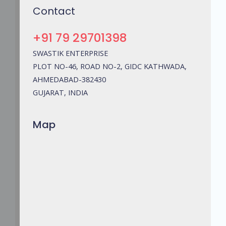
Contact
+91 79 29701398
SWASTIK ENTERPRISE
PLOT NO-46, ROAD NO-2, GIDC KATHWADA,
AHMEDABAD-382430
GUJARAT, INDIA
Map