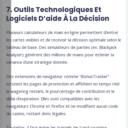
7. Outils Technologiques Et
Logiciels D’aide À La Décision
Plusieurs calculateurs de main en ligne permettent d’entrer
les cartes visibles et de recevoir la décision optimale selon le
tableau de base. Des simulateurs de parties (ex. Blackjack
Analyzer) génèrent des millions de mains pour estimer la
variance d’une stratégie donnée.
Des extensions de navigateur comme “BonusTracker”
scrutent les pages de promotion et affichent en temps réel
le wagering restant, le pourcentage de contribution et le
délai d’expiration. Elles sont compatibles avec les
navigateurs Chrome et Firefox et ne modifient aucun code
du casino, restant donc légales.
Toutefois, il faut éviter les logiciels de “card counting