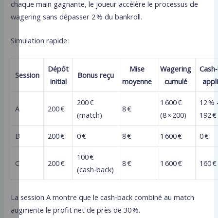
chaque main gagnante, le joueur accélère le processus de
wagering sans dépasser 2 % du bankroll.
Simulation rapide :
Dépôt
Mise
Wagering
Cash
Session
Bonus reçu
initial
moyenne
cumulé
appl
200 €
1 600 €
12 % 
A
200 €
8 €
(match)
(8 × 200)
192 €
B
200 €
0 €
8 €
1 600 €
0 €
100 €
C
200 €
8 €
1 600 €
160 €
(cash‑back)
La session A montre que le cash‑back combiné au match
augmente le profit net de près de 30 %.