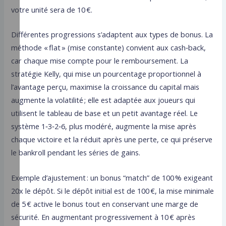
votre unité sera de 10 €.
Différentes progressions s’adaptent aux types de bonus. La
méthode « flat » (mise constante) convient aux cash‑back,
car chaque mise compte pour le remboursement. La
stratégie Kelly, qui mise un pourcentage proportionnel à
l’avantage perçu, maximise la croissance du capital mais
augmente la volatilité ; elle est adaptée aux joueurs qui
utilisent le tableau de base et un petit avantage réel. Le
système 1‑3‑2‑6, plus modéré, augmente la mise après
chaque victoire et la réduit après une perte, ce qui préserve
le bankroll pendant les séries de gains.
Exemple d’ajustement : un bonus “match” de 100 % exigeant
20x le dépôt. Si le dépôt initial est de 100 €, la mise minimale
de 5 € active le bonus tout en conservant une marge de
sécurité. En augmentant progressivement à 10 € après