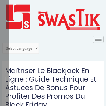
Maîtriser Le Blackjack En
Ligne : Guide Technique Et
Astuces De Bonus Pour
Profiter Des Promos Du
Black Friday