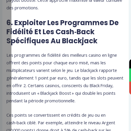
des promotions.
6. Exploiter Les Programmes De
Fidélité Et Les Cash‑back
Spécifiques Au Blackjack
Les programmes de fidélité des meilleurs casino en ligne
offrent des points pour chaque euro misé, mais les
multiplicateurs varient selon le jeu. Le blackjack rapporte
généralement 1 point par euro, tandis que les slots peuvent
en offrir 2. Certains casinos, conscients du Black Friday,
introduisent un « Blackjack Boost » qui double les points
pendant la période promotionnelle.
Ces points se convertissent en crédits de jeu ou en
cash‑back ciblé. Par exemple, atteindre le niveau Argent
(10 000 points) donne droit à 5 % de cash‑back sur les