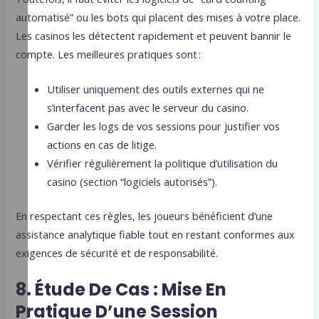
automatisé” ou les bots qui placent des mises à votre place.
Les casinos les détectent rapidement et peuvent bannir le
compte. Les meilleures pratiques sont :
Utiliser uniquement des outils externes qui ne
s’interfacent pas avec le serveur du casino.
Garder les logs de vos sessions pour justifier vos
actions en cas de litige.
Vérifier régulièrement la politique d’utilisation du
casino (section “logiciels autorisés”).
En respectant ces règles, les joueurs bénéficient d’une
assistance analytique fiable tout en restant conformes aux
exigences de sécurité et de responsabilité.
8. Étude De Cas : Mise En
Pratique D’une Session