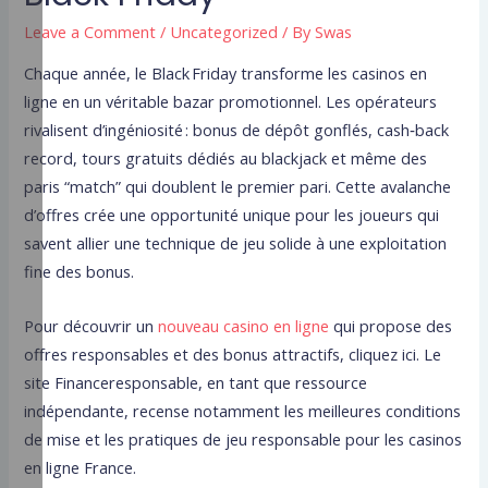
Leave a Comment
/
Uncategorized
/ By
Swas
Chaque année, le Black Friday transforme les casinos en
ligne en un véritable bazar promotionnel. Les opérateurs
rivalisent d’ingéniosité : bonus de dépôt gonflés, cash‑back
record, tours gratuits dédiés au blackjack et même des
paris “match” qui doublent le premier pari. Cette avalanche
d’offres crée une opportunité unique pour les joueurs qui
savent allier une technique de jeu solide à une exploitation
fine des bonus.
Pour découvrir un
nouveau casino en ligne
qui propose des
offres responsables et des bonus attractifs, cliquez ici. Le
site Financeresponsable, en tant que ressource
indépendante, recense notamment les meilleures conditions
de mise et les pratiques de jeu responsable pour les casinos
en ligne France.