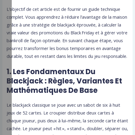
L’objectif de cet article est de fournir un guide technique
complet. Vous apprendrez à réduire l’avantage de la maison
grâce à une stratégie de blackjack éprouvée, à calculer la
vraie valeur des promotions du Black Friday et à gérer votre
bankroll de façon optimale. En suivant chaque étape, vous
pourrez transformer les bonus temporaires en avantage
durable, tout en restant dans les limites du jeu responsable.
1. Les Fondamentaux Du
Blackjack : Règles, Variantes Et
Mathématiques De Base
Le blackjack classique se joue avec un sabot de six à huit
jeux de 52 cartes. Le croupier distribue deux cartes à
chaque joueur, puis deux à lui-même, la seconde carte étant
cachée. Le joueur peut « hit », « stand », doubler, séparer ou,