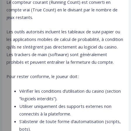
Le compteur courant (Running Count) est converti en
compte vrai (True Count) en le divisant par le nombre de
jeux restants.
Les outils autorisés incluent les tableaux de suivi papier ou
les applications mobiles de calcul de probabilité, à condition
qu’ils ne s’intègrent pas directement au logiciel du casino.
Les trackers de main (software) sont généralement
prohibés et peuvent entraîner la fermeture du compte.
Pour rester conforme, le joueur doit :
Vérifier les conditions d’utilisation du casino (section
“logiciels interdits”).
Utiliser uniquement des supports externes non
connectés à la plateforme.
S’abstenir de toute forme d’automatisation (scripts,
bots).