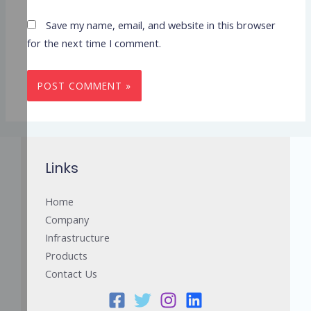
Save my name, email, and website in this browser
for the next time I comment.
Links
Home
Company
Infrastructure
Products
Contact Us