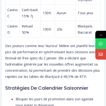
Casino
Cash‑back
150 €
Aucun
Tous jeux
C
15 % 7j
Casino
Reload
Blackjack,
100 €
20x
D
50 %
Baccarat
→
Des joueurs comme Ana “Aurora” Méline ont planifié leurs
pics de performance en synchronisant leurs sessions avec le
festival de free spins du 2 janvier. Elle a déclaré que
l’adrénaline générée par les nouvelles offres augmentait sa
concentration, lui permettant de prendre des décisions plus
rapides sur les tables de
Blackjack
à 99,5 % de RTP.
Stratégies De Calendrier Saisonnier
Bloquer les jours de promotion dans son agenda
pour éviter la dispersion.