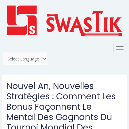
Nouvel An, Nouvelles
Stratégies : Comment Les
Bonus Façonnent Le
Mental Des Gagnants Du
Tournoi Mondial Des