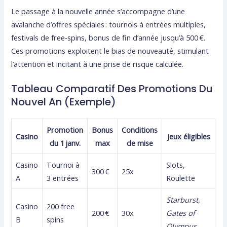
Le passage à la nouvelle année s’accompagne d’une
avalanche d’offres spéciales : tournois à entrées multiples,
festivals de free‑spins, bonus de fin d’année jusqu’à 500 €.
Ces promotions exploitent le bias de nouveauté, stimulant
l’attention et incitant à une prise de risque calculée.
Tableau Comparatif Des Promotions Du
Nouvel An (exemple)
Promotion
Bonus
Conditions
Casino
Jeux éligibles
du 1 janv.
max
de mise
Casino
Tournoi à
Slots,
300 €
25x
A
3 entrées
Roulette
Starburst
,
Casino
200 free
200 €
30x
Gates of
B
spins
Olympus