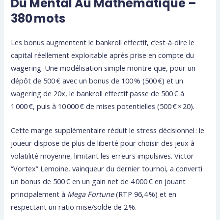
Du Mental Au Mathématique –
380 Mots
Les bonus augmentent le bankroll effectif, c’est‑à‑dire le
capital réellement exploitable après prise en compte du
wagering. Une modélisation simple montre que, pour un
dépôt de 500 € avec un bonus de 100 % (500 €) et un
wagering de 20x, le bankroll effectif passe de 500 € à
1 000 €, puis à 10 000 € de mises potentielles (500 € × 20).
Cette marge supplémentaire réduit le stress décisionnel : le
joueur dispose de plus de liberté pour choisir des jeux à
volatilité moyenne, limitant les erreurs impulsives. Victor
“Vortex” Lemoine, vainqueur du dernier tournoi, a converti
un bonus de 500 € en un gain net de 4 000 € en jouant
principalement à
Mega Fortune
(RTP 96,4 %) et en
respectant un ratio mise/solde de 2 %.