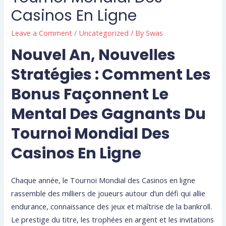
Casinos En Ligne
Leave a Comment
/
Uncategorized
/ By
Swas
Nouvel An, Nouvelles
Stratégies : Comment Les
Bonus Façonnent Le
Mental Des Gagnants Du
Tournoi Mondial Des
Casinos En Ligne
Chaque année, le Tournoi Mondial des Casinos en ligne
rassemble des milliers de joueurs autour d’un défi qui allie
endurance, connaissance des jeux et maîtrise de la bankroll.
Le prestige du titre, les trophées en argent et les invitations