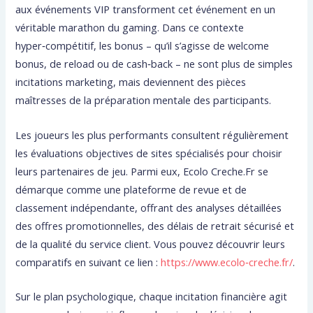
aux événements VIP transforment cet événement en un
véritable marathon du gaming. Dans ce contexte
hyper‑compétitif, les bonus – qu’il s’agisse de welcome
bonus, de reload ou de cash‑back – ne sont plus de simples
incitations marketing, mais deviennent des pièces
maîtresses de la préparation mentale des participants.
Les joueurs les plus performants consultent régulièrement
les évaluations objectives de sites spécialisés pour choisir
leurs partenaires de jeu. Parmi eux, Ecolo Creche.Fr se
démarque comme une plateforme de revue et de
classement indépendante, offrant des analyses détaillées
des offres promotionnelles, des délais de retrait sécurisé et
de la qualité du service client. Vous pouvez découvrir leurs
comparatifs en suivant ce lien :
https://www.ecolo‑creche.fr/
.
Sur le plan psychologique, chaque incitation financière agit