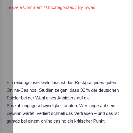
Leave a Comment
/
Uncategorized
/ By
Swas
Yep Casino – Der
Umfassende Leitfaden
Für Schnelle Ein- Und
Auszahlungen Im
Deutschen Online‑Casino
Ein reibungsloser Geldfluss ist das Rückgrat jedes guten
Online‑Casinos. Studien zeigen, dass 92 % der deutschen
Spieler bei der Wahl eines Anbieters auf die
Auszahlungsgeschwindigkeit achten. Wer lange auf sein
Gewinn wartet, verliert schnell das Vertrauen – und das ist
gerade bei einem online casino ein kritischer Punkt.