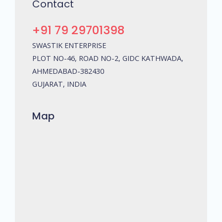
Contact
+91 79 29701398
SWASTIK ENTERPRISE
PLOT NO-46, ROAD NO-2, GIDC KATHWADA,
AHMEDABAD-382430
GUJARAT, INDIA
Map