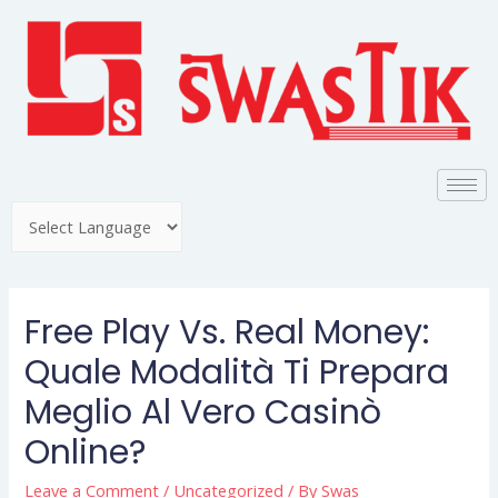
Free Play Vs. Real Money:
Quale Modalità Ti Prepara
Meglio Al Vero Casinò
Online?
Leave a Comment
/
Uncategorized
/ By
Swas