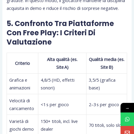
gratuite. In questo modo, il giocatore mantiene la disciplina
acquisita in demo e riduce il rischio di sorprese negative.
5. Confronto Tra Piattaforme
Con Free Play: I Criteri Di
Valutazione
Alta qualità (es.
Qualità media (es.
Criterio
Site A)
Site B)
Grafica e
4,8/5 (HD, effetti
3,5/5 (grafica
animazioni
sonori)
base)
Velocità di
<1 s per gioco
2–3 s per gioco
→
caricamento
Varietà di
150+ titoli, incl. live
70 titoli, solo slot
giochi demo
dealer