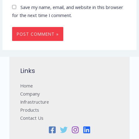
Save my name, email, and website in this browser
for the next time I comment.
Links
Home
Company
Infrastructure
Products
Contact Us