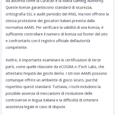
da autorità come la Curacao e la Malta Gaming Authority.
Queste licenze garantiscono standard di sicurezza,
crittografia SSL e audit periodici del RNG, ma non offrono la
stessa protezione dei giocatori italiani prevista dalla
normativa AAMS. Per verificare la validità di una licenza, è
sufficiente controllare il numero di licenza sul footer del sito
e confrontarlo con il registro ufficiale dell’autorità
competente.
Inoltre, è importante esaminare le certificazioni di terze
parti, come quelle rilasciate da eCOGRA o iTech Labs, che
attestano l’equità dei giochi demo. I siti non AAMS possono
comunque offrire un ambiente di gioco sicuro, purché
rispettino questi standard. Tuttavia, i rischi includono la
possibile assenza di meccanismi di risoluzione delle
controversie in lingua italiana e la difficoltà di ottenere
assistenza legale in caso di dispute.