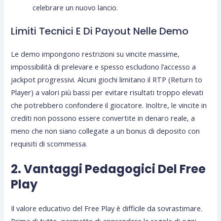
celebrare un nuovo lancio.
Limiti Tecnici E Di Payout Nelle Demo
Le demo impongono restrizioni su vincite massime,
impossibilità di prelevare e spesso escludono l’accesso a
jackpot progressivi. Alcuni giochi limitano il RTP (Return to
Player) a valori più bassi per evitare risultati troppo elevati
che potrebbero confondere il giocatore. Inoltre, le vincite in
crediti non possono essere convertite in denaro reale, a
meno che non siano collegate a un bonus di deposito con
requisiti di scommessa.
2. Vantaggi Pedagogici Del Free
Play
Il valore educativo del Free Play è difficile da sovrastimare.