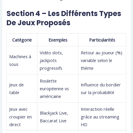
Section 4 – Les Différents Types
De Jeux Proposés
Catégorie
Exemples
Particularités
Vidéo slots,
Retour au joueur (%)
Machines à
jackpots
variable selon le
sous
progressifs
thème
Roulette
Jeux de
Influence du bordier
européenne vs
table
sur la probabilité
américaine
Jeux avec
Interaction réelle
Blackjack Live,
croupier en
grâce au streaming
Baccarat Live
direct
HD