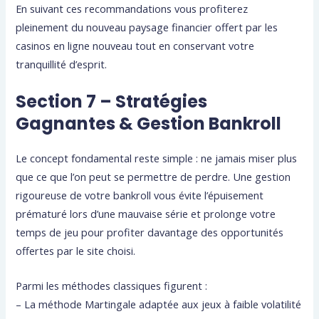
En suivant ces recommandations vous profiterez
pleinement du nouveau paysage financier offert par les
casinos en ligne nouveau tout en conservant votre
tranquillité d’esprit.
Section 7 – Stratégies
Gagnantes & Gestion Bankroll
Le concept fondamental reste simple : ne jamais miser plus
que ce que l’on peut se permettre de perdre. Une gestion
rigoureuse de votre bankroll vous évite l’épuisement
prématuré lors d’une mauvaise série et prolonge votre
temps de jeu pour profiter davantage des opportunités
offertes par le site choisi.
Parmi les méthodes classiques figurent :
– La méthode Martingale adaptée aux jeux à faible volatilité