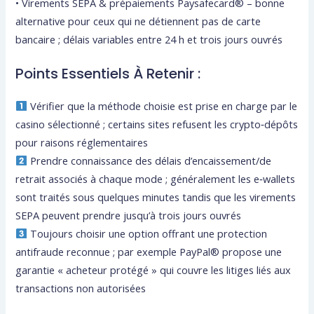
• Virements SEPA & prépaiements Paysafecard® – bonne
alternative pour ceux qui ne détiennent pas de carte
bancaire ; délais variables entre 24 h et trois jours ouvrés
Points Essentiels À Retenir :
Vérifier que la méthode choisie est prise en charge par le
casino sélectionné ; certains sites refusent les crypto‑dépôts
pour raisons réglementaires
Prendre connaissance des délais d’encaissement/de
retrait associés à chaque mode ; généralement les e‑wallets
sont traités sous quelques minutes tandis que les virements
SEPA peuvent prendre jusqu’à trois jours ouvrés
Toujours choisir une option offrant une protection
antifraude reconnue ; par exemple PayPal® propose une
garantie « acheteur protégé » qui couvre les litiges liés aux
transactions non autorisées