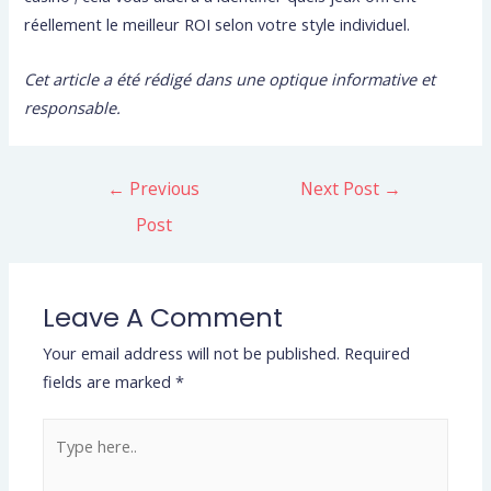
réellement le meilleur ROI selon votre style individuel.
Cet article a été rédigé dans une optique informative et
responsable.
←
Previous
Next Post
→
Post
Leave A Comment
Your email address will not be published.
Required
fields are marked
*