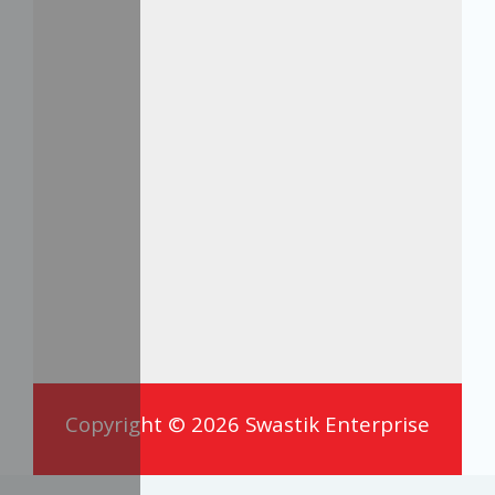
Copyright © 2026 Swastik Enterprise