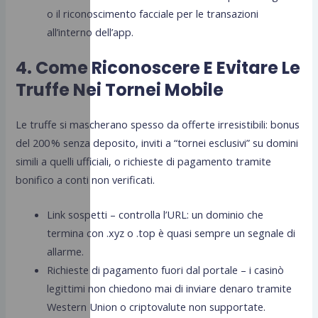
o il riconoscimento facciale per le transazioni
all’interno dell’app.
4. Come Riconoscere E Evitare Le
Truffe Nei Tornei Mobile
Le truffe si mascherano spesso da offerte irresistibili: bonus
del 200 % senza deposito, inviti a “tornei esclusivi” su domini
simili a quelli ufficiali, o richieste di pagamento tramite
bonifico a conti non verificati.
Link sospetti – controlla l’URL: un dominio che
termina con .xyz o .top è quasi sempre un segnale di
allarme.
Richieste di pagamento fuori dal portale – i casinò
legittimi non chiedono mai di inviare denaro tramite
Western Union o criptovalute non supportate.