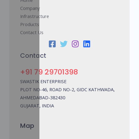
Company
Infrastructure
Products
Contact Us
Contact
+91 79 29701398
SWASTIK ENTERPRISE
PLOT NO-46, ROAD NO-2, GIDC KATHWADA,
AHMEDABAD-382430
GUJARAT, INDIA
Map