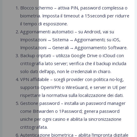
Blocco schermo – attiva PIN, password complessa o
biometria. Imposta il timeout a 15 secondi per ridurre
il tempo di esposizione.
Aggiornamenti automatici – su Android, vai su
Impostazioni → Sistema → Aggiornamenti; su iOS,
Impostazioni → Generali → Aggiornamento Software.
Backup criptati – utilizza Google Drive o iCloud con
crittografia lato server; verifica che il backup includa
solo dati dell’app, non le credenziali in chiaro.
VPN affidabile – scegli provider con politica no‑log,
supporto OpenVPN o WireGuard, e server in UE per
rispettare la normativa sulla localizzazione dei dati.
Gestione password – installa un password manager
come Bitwarden o 1Password; genera password
uniche per ogni casino e abilita la sincronizzazione
crittografata.
Autenticazione biometrica – abilita l’impronta digitale