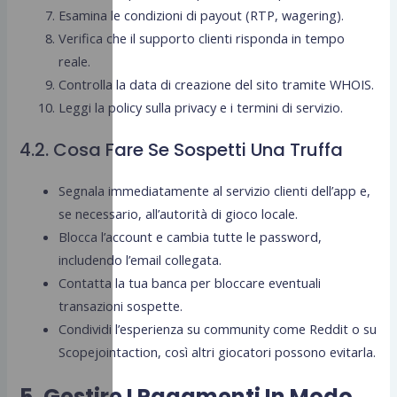
Esamina le condizioni di payout (RTP, wagering).
Verifica che il supporto clienti risponda in tempo
reale.
Controlla la data di creazione del sito tramite WHOIS.
Leggi la policy sulla privacy e i termini di servizio.
4.2. Cosa Fare Se Sospetti Una Truffa
Segnala immediatamente al servizio clienti dell’app e,
se necessario, all’autorità di gioco locale.
Blocca l’account e cambia tutte le password,
includendo l’email collegata.
Contatta la tua banca per bloccare eventuali
transazioni sospette.
Condividi l’esperienza su community come Reddit o su
Scopejointaction, così altri giocatori possono evitarla.
5. Gestire I Pagamenti In Modo