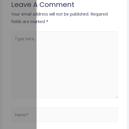
Leave A Comment
Your email address will not be published.
Required
fields are marked
*