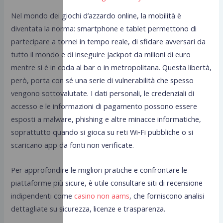
Nel mondo dei giochi d’azzardo online, la mobilità è
diventata la norma: smartphone e tablet permettono di
partecipare a tornei in tempo reale, di sfidare avversari da
tutto il mondo e di inseguire jackpot da milioni di euro
mentre si è in coda al bar o in metropolitana. Questa libertà,
però, porta con sé una serie di vulnerabilità che spesso
vengono sottovalutate. I dati personali, le credenziali di
accesso e le informazioni di pagamento possono essere
esposti a malware, phishing e altre minacce informatiche,
soprattutto quando si gioca su reti Wi‑Fi pubbliche o si
scaricano app da fonti non verificate.
Per approfondire le migliori pratiche e confrontare le
piattaforme più sicure, è utile consultare siti di recensione
indipendenti come
casino non aams
, che forniscono analisi
dettagliate su sicurezza, licenze e trasparenza.