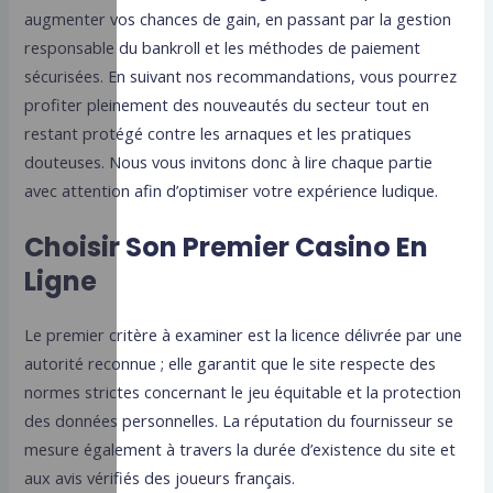
augmenter vos chances de gain, en passant par la gestion
responsable du bankroll et les méthodes de paiement
sécurisées. En suivant nos recommandations, vous pourrez
profiter pleinement des nouveautés du secteur tout en
restant protégé contre les arnaques et les pratiques
douteuses. Nous vous invitons donc à lire chaque partie
avec attention afin d’optimiser votre expérience ludique.
Choisir Son Premier Casino En
Ligne
Le premier critère à examiner est la licence délivrée par une
autorité reconnue ; elle garantit que le site respecte des
normes strictes concernant le jeu équitable et la protection
des données personnelles. La réputation du fournisseur se
mesure également à travers la durée d’existence du site et
aux avis vérifiés des joueurs français.