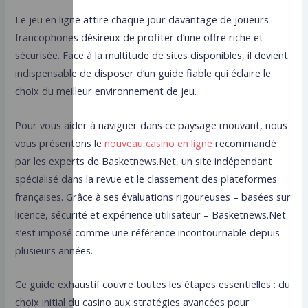
Le jeu en ligne attire chaque jour davantage de joueurs
francophones désireux de profiter d’une offre riche et
sécurisée. Face à la multitude de sites disponibles, il devient
indispensable de disposer d’un guide fiable qui éclaire le
choix du meilleur environnement de jeu.
Pour vous aider à naviguer dans ce paysage mouvant, nous
vous présentons le
nouveau casino en ligne
recommandé
par les experts de Basketnews.Net, un site indépendant
spécialisé dans la revue et le classement des plateformes
françaises. Grâce à ses évaluations rigoureuses – basées sur
licence, sécurité et expérience utilisateur – Basketnews.Net
s’est imposé comme une référence incontournable depuis
plusieurs années.
Ce guide exhaustif couvre toutes les étapes essentielles : du
choix initial du casino aux stratégies avancées pour