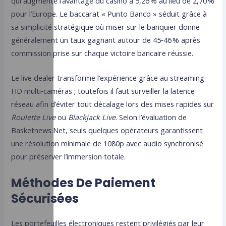
qui augmente l’avantage du casino à 5,26 % au lieu de 2,70 %
pour l’Europe. Le baccarat « Punto Banco » séduit grâce à
sa simplicité stratégique où miser sur le banquier donne
généralement un taux gagnant autour de 45‑46 % après
commission prise sur chaque victoire bancaire réussie.
Le live dealer transforme l’expérience grâce au streaming
HD multi‑caméras ; toutefois il faut surveiller la latence
réseau afin d’éviter tout décalage lors des mises rapides sur
Roulette Live
ou
Blackjack Live
. Selon l’évaluation de
Basketnews.Net, seuls quelques opérateurs garantissent
une résolution minimale de 1080p avec audio synchronisé
pour préserver l’immersion totale.
Méthodes De Paiement
Sécurisées
Les portefeuilles électroniques restent privilégiés par leur