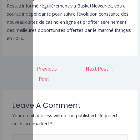
Restez informé régulièrement via BasketNews.Net, votre
source indépendante pour suivre l’évolution constante des
nouveaux sites de casino en ligne et profiter sereinement
des meilleures opportunités offertes par le marché français
en 2026.
←
Previous
Next Post
→
Post
Leave A Comment
Your email address will not be published.
Required
fields are marked
*