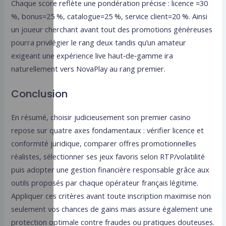
Chaque score reflète une pondération précise : licence =30
%, bonus=25 %, catalogue=25 %, service client=20 %. Ainsi
un joueur cherchant avant tout des promotions généreuses
pourra privilégier le rang deux tandis qu’un amateur
exigeant une expérience live haut‑de‑gamme ira
naturellement vers NovaPlay au rang premier.
Conclusion
En résumé, choisir judicieusement son premier casino
repose sur quatre axes fondamentaux : vérifier licence et
conformité juridique, comparer offres promotionnelles
réalistes, sélectionner ses jeux favoris selon RTP/volatilité
puis adopter une gestion financière responsable grâce aux
outils proposés par chaque opérateur français légitime.
Appliquer ces critères avant toute inscription maximise non
seulement vos chances de gains mais assure également une
protection optimale contre fraudes ou pratiques douteuses.