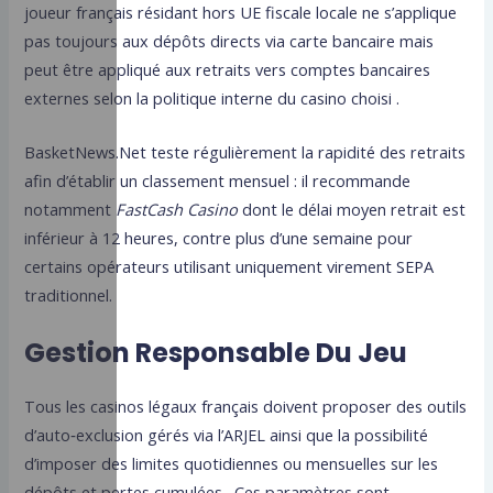
joueur français résidant hors UE fiscale locale ne s’applique
pas toujours aux dépôts directs via carte bancaire mais
peut être appliqué aux retraits vers comptes bancaires
externes selon la politique interne du casino choisi .
BasketNews.Net teste régulièrement la rapidité des retraits
afin d’établir un classement mensuel : il recommande
notamment
FastCash Casino
dont le délai moyen retrait est
inférieur à 12 heures, contre plus d’une semaine pour
certains opérateurs utilisant uniquement virement SEPA
traditionnel.
Gestion Responsable Du Jeu
Tous les casinos légaux français doivent proposer des outils
d’auto‑exclusion gérés via l’ARJEL ainsi que la possibilité
d’imposer des limites quotidiennes ou mensuelles sur les
dépôts et pertes cumulées . Ces paramètres sont