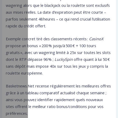
wagering alors que le blackjack ou la roulette sont exclusifs
aux mises réelles. La date d’expiration peut être courte –
parfois seulement 48 heures – ce qui rend crucial l’utilisation
rapide du crédit offert.
Exemple concret tiré des classements récents :
CasinoX
propose un bonus « 200 % jusqu’à 500 € + 100 tours
gratuits », avec un wagering limité à 25x sur toutes les slots
dont le RTP dépasse 96 % ;
LuckySpin
offre quant à lui 50 €
sans dépôt mais impose 40x sur tous les jeux y compris la
roulette européenne.
Basketnews.Net recense régulièrement les meilleures offres
grâce à un tableau comparatif actualisé chaque semaine ;
ainsi vous pouvez identifier rapidement quels nouveaux
sites offrent le meilleur ratio bonus/conditions pour vos
préférences.