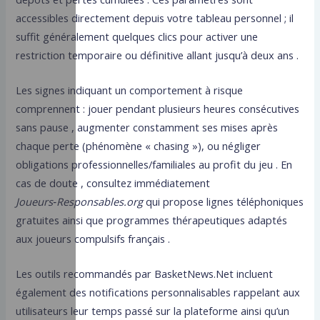
accessibles directement depuis votre tableau personnel ; il
suffit généralement quelques clics pour activer une
restriction temporaire ou définitive allant jusqu’à deux ans .
Les signes indiquant un comportement à risque
comprennent : jouer pendant plusieurs heures consécutives
sans pause , augmenter constamment ses mises après
chaque perte (phénomène « chasing »), ou négliger
obligations professionnelles/familiales au profit du jeu . En
cas de doute , consultez immédiatement
Joueurs‑Responsables.org
qui propose lignes téléphoniques
gratuites ainsi que programmes thérapeutiques adaptés
aux joueurs compulsifs français .
Les outils recommandés par BasketNews.Net incluent
également des notifications personnalisables rappelant aux
utilisateurs leur temps passé sur la plateforme ainsi qu’un