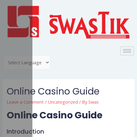
Online Casino Guide
Leave a Comment
/
Uncategorized
/ By
Swas
Online Casino Guide
Introduction