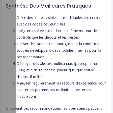
Synthèse Des Meilleures Pratiques
Offrir des limites visibles et modifiables en un clic,
avec des codes couleur clairs.
Intégrer les free spins dans le même moteur de
contrôle que les dépôts et les pertes.
Utiliser des API tierces pour garantir la conformité,
tout en développant des modules internes pour la
personnalisation.
Déployer des alertes multicanaux (pop‑up, email,
SMS) afin de toucher le joueur quel que soit le
dispositif utilisé.
Analyser régulièrement les retours d’expérience pour
ajuster les paramètres de limite et éviter les
frustrations.
En suivant ces recommandations, les opérateurs peuvent