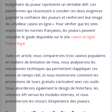
budgétaire du joueur représente un véritable défi. Les
plateformes qui réussissent à concilier ces deux exigences
gagnent la confiance des joueurs et renforcent leur image
de « meilleur casino en ligne ». Pour vérifier que les sites
respectent les normes françaises, les joueurs peuvent
consulter le guide disponible sur le site
casino en ligne
france légal
.
Dans cet article, nous comparerons trois casinos populaires
en matière de limitation de mise, nous analyserons les
mécanismes techniques qui permettent d’appliquer ces
limites en temps réel, et nous montrerons comment les
promotions de tours gratuits s’articulent avec ces outils.
Nous aborderons également le design de l’interface, les
solutions API versus les modules internes, et nous
présenterons les retours d’expérience des joueurs.