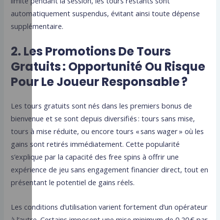
limite pendant la session, les tours restants sont
automatiquement suspendus, évitant ainsi toute dépense
supplémentaire.
2. Les Promotions De Tours
Gratuits : Opportunité Ou Risque
Pour Le Joueur Responsable ?
Les tours gratuits sont nés dans les premiers bonus de
bienvenue et se sont depuis diversifiés : tours sans mise,
tours à mise réduite, ou encore tours « sans wager » où les
gains sont retirés immédiatement. Cette popularité
s’explique par la capacité des free spins à offrir une
expérience de jeu sans engagement financier direct, tout en
présentant le potentiel de gains réels.
Les conditions d’utilisation varient fortement d’un opérateur
à l’autre. Certains imposent une mise minimum de 0,20 € par