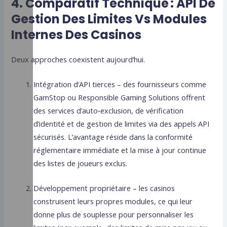
4. Comparatif Technique : API De
Gestion Des Limites Vs Modules
Internes Des Casinos
Deux approches coexistent aujourd’hui.
Intégration d’API tierces – des fournisseurs comme
GamStop ou Responsible Gaming Solutions offrent
des services d’auto‑exclusion, de vérification
d’identité et de gestion de limites via des appels API
sécurisés. L’avantage réside dans la conformité
réglementaire immédiate et la mise à jour continue
des listes de joueurs exclus.
Développement propriétaire – les casinos
construisent leurs propres modules, ce qui leur
donne plus de souplesse pour personnaliser les