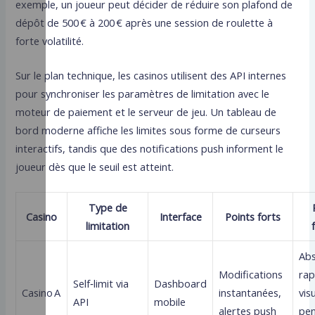
exemple, un joueur peut décider de réduire son plafond de
dépôt de 500 € à 200 € après une session de roulette à
forte volatilité.
Sur le plan technique, les casinos utilisent des API internes
pour synchroniser les paramètres de limitation avec le
moteur de paiement et le serveur de jeu. Un tableau de
bord moderne affiche les limites sous forme de curseurs
interactifs, tandis que des notifications push informent le
joueur dès que le seuil est atteint.
Type de
Casino
Interface
Points forts
limitation
Ab
Modifications
rap
Self‑limit via
Dashboard
Casino A
instantanées,
vis
API
mobile
alertes push
pen