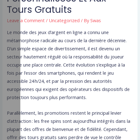
Tours Gratuits
Leave a Comment
/
Uncategorized
/ By
Swas
Le monde des jeux d’argent en ligne a connu une
métamorphose radicale au cours de la dernière décennie.
D’un simple espace de divertissement, il est devenu un
secteur hautement régulé où la responsabilité du joueur
occupe une place centrale. Cette évolution s’explique à la
fois par l’essor des smartphones, qui rendent le jeu
accessible 24 h/24, et par la pression des autorités
européennes qui exigent des opérateurs des dispositifs de
protection toujours plus performants.
Parallèlement, les promotions restent le principal levier
d’attraction : les free spins sont aujourd’hui intégrés dans la
plupart des offres de bienvenue et de fidélité. Cependant,
offrir des tours gratuits sans perdre de vue le contrôle