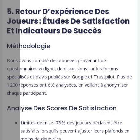
5. Retour D’expérience Des
Joueurs : Études De Satisfaction
Et Indicateurs De Succès
Méthodologie
Nous avons compilé des données provenant de
questionnaires en ligne, de discussions sur les forums
spécialisés et d’avis publiés sur Google et Trustpilot. Plus de
1 200 réponses ont été analysées, en veillant à anonymiser
chaque participant.
Analyse Des Scores De Satisfaction
Limites de mise : 78 % des joueurs déclarent être
satisfaits lorsqu’ils peuvent ajuster leurs plafonds en
moins de deux clics.