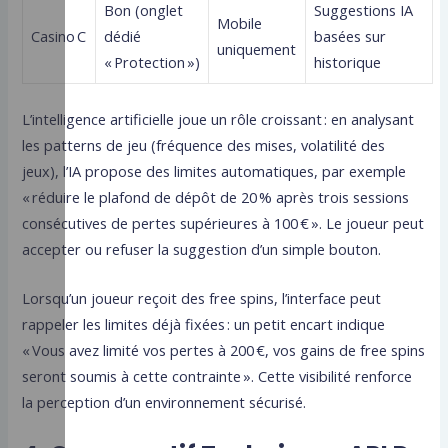
Bon (onglet
Suggestions IA
Mobile
Casino C
dédié
basées sur
uniquement
« Protection »)
historique
L’intelligence artificielle joue un rôle croissant : en analysant
les patterns de jeu (fréquence des mises, volatilité des
jeux), l’IA propose des limites automatiques, par exemple
« réduire le plafond de dépôt de 20 % après trois sessions
consécutives de pertes supérieures à 100 € ». Le joueur peut
accepter ou refuser la suggestion d’un simple bouton.
Lorsqu’un joueur reçoit des free spins, l’interface peut
rappeler les limites déjà fixées : un petit encart indique
« Vous avez limité vos pertes à 200 €, vos gains de free spins
seront soumis à cette contrainte ». Cette visibilité renforce
la perception d’un environnement sécurisé.