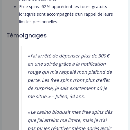
Free spins : 62 % apprécient les tours gratuits
lorsqu’ils sont accompagnés d’un rappel de leurs
limites personnelles.
Témoignages
« J’ai arrêté de dépenser plus de 300 €
en une soirée grâce à la notification
rouge qui m’a rappelé mon plafond de
perte. Les free spins n’ont plus d’effet
de surprise, je sais exactement où je
me situe. » – Julien, 34 ans.
« Le casino bloquait mes free spins dès
que j’ai atteint ma limite, mais je n’ai
pas pu les réactiver même après avoir