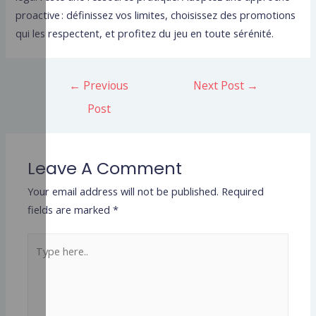
proactive : définissez vos limites, choisissez des promotions
qui les respectent, et profitez du jeu en toute sérénité.
←
Previous
Next Post
→
Post
Leave A Comment
Your email address will not be published.
Required
fields are marked
*