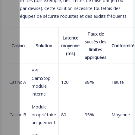
limites (par exemple, des limites de mise par jeu ou
par devise). Cette solution nécessite toutefois des
équipes de sécurité robustes et des audits fréquents.
Taux de
Latence
succès des
Casino
Solution
moyenne
Conformité
limites
(ms)
appliquées
API
GamStop +
Casino A
120
98 %
Haute
module
interne
Module
Casino B
propriétaire
80
95 %
Moyenne
uniquement