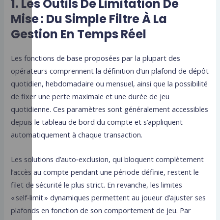
1. Les Outils De Limitation De
Mise : Du Simple Filtre À La
Gestion En Temps Réel
Les fonctions de base proposées par la plupart des
opérateurs comprennent la définition d’un plafond de dépôt
quotidien, hebdomadaire ou mensuel, ainsi que la possibilité
de fixer une perte maximale et une durée de jeu
quotidienne. Ces paramètres sont généralement accessibles
depuis le tableau de bord du compte et s’appliquent
automatiquement à chaque transaction.
Les solutions d’auto‑exclusion, qui bloquent complètement
l’accès au compte pendant une période définie, restent le
filet de sécurité le plus strict. En revanche, les limites
« self‑limit » dynamiques permettent au joueur d’ajuster ses
plafonds en fonction de son comportement de jeu. Par