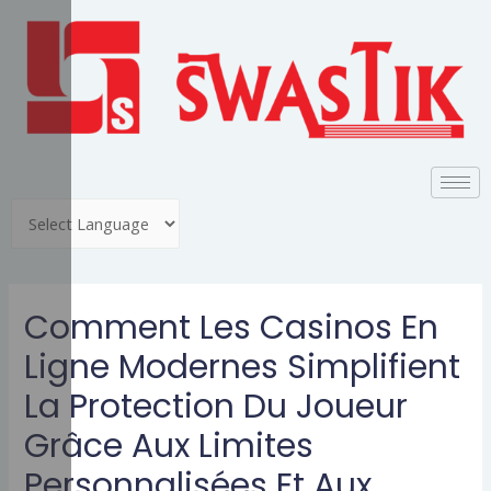
Comment Les Casinos En
Ligne Modernes Simplifient
La Protection Du Joueur
Grâce Aux Limites
Personnalisées Et Aux