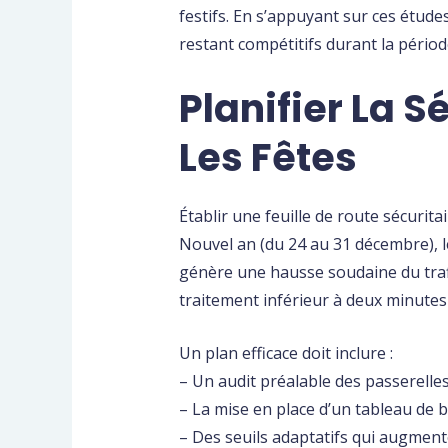
festifs. En s’appuyant sur ces étude
restant compétitifs durant la période
Planifier La 
Les Fêtes
Établir une feuille de route sécurit
Nouvel an (du 24 au 31 décembre), l
génère une hausse soudaine du trafic
traitement inférieur à deux minutes 
Un plan efficace doit inclure :
– Un audit préalable des passerelles 
– La mise en place d’un tableau de 
– Des seuils adaptatifs qui augmen