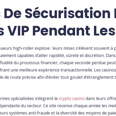
 De Sécurisation
 VIP Pendant Les
joueurs high‑roller explose : leurs mises s’élèvent souvent à 
aiement capables d’allier rapidité, sûreté et discrétion. Dan
luidité du processus financier, chaque seconde perdue peut 
rant une meilleure expérience transactionnelle. Les casinos 
le de route précise afin d’éviter tout goulet d’étranglement 
rmes spécialisées intègrent le
crypto casino
dans leurs offre
dépendante du secteur. Ce site recense chaque année les meil
leurs systèmes anti‑fraude et la diversité des moyens de p