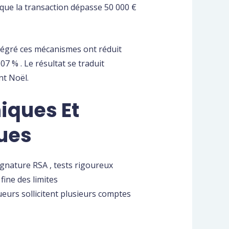
sque la transaction dépasse 50 000 €
intégré ces mécanismes ont réduit
7 % . Le résultat se traduit
nt Noël.
niques Et
ques
ignature RSA , tests rigoureux
fine des limites
ueurs sollicitent plusieurs comptes