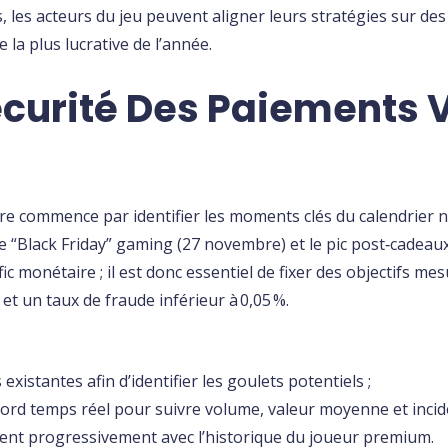
s, les acteurs du jeu peuvent aligner leurs stratégies sur d
 la plus lucrative de l’année.
Sécurité Des Paiements 
aire commence par identifier les moments clés du calendrier 
e “Black Friday” gaming (27 novembre) et le pic post‑cadeau
 monétaire ; il est donc essentiel de fixer des objectifs m
et un taux de fraude inférieur à 0,05 %.
existantes afin d’identifier les goulets potentiels ;
bord temps réel pour suivre volume, valeur moyenne et incide
tent progressivement avec l’historique du joueur premium.