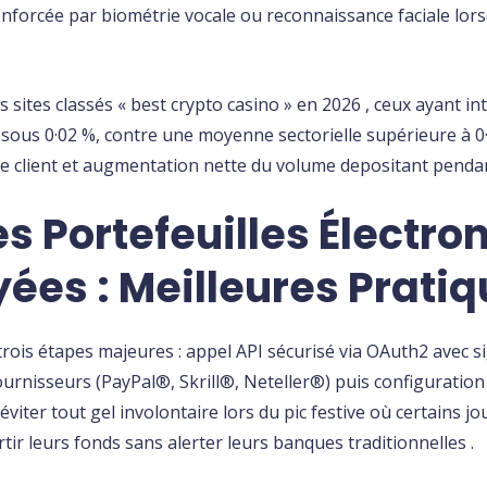
renforcée par biométrie vocale ou reconnaissance faciale lor
s sites classés « best crypto casino » en 2026 , ceux ayant 
sous 0·02 %, contre une moyenne sectorielle supérieure à 0·0
e client et augmentation nette du volume depositant penda
s Portefeuilles Électro
ées : Meilleures Prati
trois étapes majeures : appel API sécurisé via OAuth2 avec s
fournisseurs (PayPal®, Skrill®, Neteller®) puis configuration 
iter tout gel involontaire lors du pic festive où certains jo
r leurs fonds sans alerter leurs banques traditionnelles .