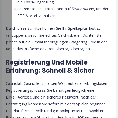
die 100 %‑Ergänzung.
Setzen Sie die Gratis‑Spins auf
Dragonia
ein, um den
RTP‑Vorteil zu nutzen.
Durch diese Schritte können Sie Ihr Spielkapital fast zu
verdoppeln, bevor Sie echtes Geld riskieren. Achten Sie
jedoch auf die Umsatzbedingungen (Wagering), die in der
Regel das 30‑fache des Bonusbetrags betragen.
Registrierung Und Mobile
Erfahrung: Schnell & Sicher
Casinolab Casino legt großen Wert auf eine reibungslosen
Registrierungsprozess. Sie benötigen lediglich eine
E‑Mail‑Adresse und ein sicheres Passwort. Nach der
Bestätigung können Sie sofort mit dem Spielen beginnen.
Die Plattform ist vollständig mobiloptimiert – sowohl im
Browser als auch über die native App für iOS und Android.