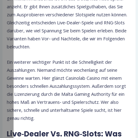
anzieht. Er gibt Ihnen zusätzliches Spielguthaben, das Sie
zum Ausprobieren verschiedener Slotspiele nutzen können.
Gleichzeitig entscheiden Live‑Dealer‑Spiele und RNG‑Slots
darüber, wie viel Spannung Sie beim Spielen erleben. Beide
Varianten haben Vor‑ und Nachteile, die wir im Folgenden
beleuchten.
Ein weiterer wichtiger Punkt ist die Schnelligkeit der
Auszahlungen. Niemand möchte wochenlang auf seine
Gewinne warten. Hier glänzt Casinolab Casino mit einem
besonders schnellen Auszahlungssystem. Außerdem sorgt
die Lizenzierung durch die Malta Gaming Authority für ein
hohes Maß an Vertrauens‑ und Spielerschutz. Wer also
sichere, schnelle und unterhaltsame Spiele sucht, ist hier
genau richtig.
Live‑Dealer Vs. RNG‑Slots: Was