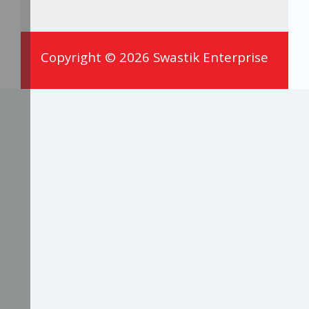
Copyright © 2026 Swastik Enterprise