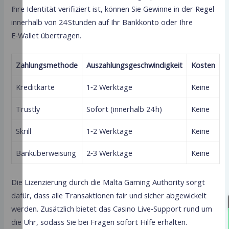
Ihre Identität verifiziert ist, können Sie Gewinne in der Regel
innerhalb von 24 Stunden auf Ihr Bankkonto oder Ihre
E‑Wallet übertragen.
Zahlungsmethode
Auszahlungsgeschwindigkeit
Kosten
Kreditkarte
1‑2 Werktage
Keine
Trustly
Sofort (innerhalb 24 h)
Keine
Skrill
1‑2 Werktage
Keine
Banküberweisung
2‑3 Werktage
Keine
Die Lizenzierung durch die Malta Gaming Authority sorgt
dafür, dass alle Transaktionen fair und sicher abgewickelt
werden. Zusätzlich bietet das Casino Live‑Support rund um
die Uhr, sodass Sie bei Fragen sofort Hilfe erhalten.