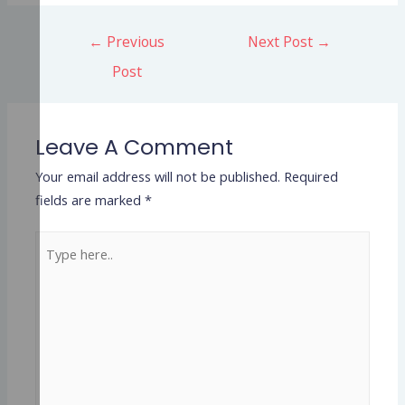
←
Previous
Next Post
→
Post
Leave A Comment
Your email address will not be published.
Required
fields are marked
*