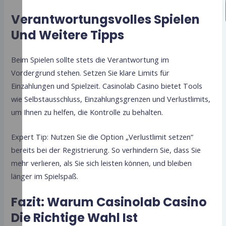
Verantwortungsvolles Spielen
Und Weitere Tipps
Beim Spielen sollte stets die Verantwortung im
Vordergrund stehen. Setzen Sie klare Limits für
Einzahlungen und Spielzeit. Casinolab Casino bietet Tools
wie Selbstausschluss, Einzahlungsgrenzen und Verlustlimits,
um Ihnen zu helfen, die Kontrolle zu behalten.
Expert Tip: Nutzen Sie die Option „Verlustlimit setzen“
bereits bei der Registrierung. So verhindern Sie, dass Sie
mehr verlieren, als Sie sich leisten können, und bleiben
länger im Spielspaß.
Fazit: Warum Casinolab Casino
Die Richtige Wahl Ist