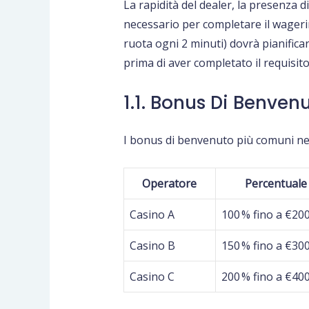
La rapidità del dealer, la presenza d
necessario per completare il wageri
ruota ogni 2 minuti) dovrà pianificar
prima di aver completato il requisito
1.1. Bonus Di Benvenu
I bonus di benvenuto più comuni nei
Operatore
Percentuale
Casino A
100 % fino a €20
Casino B
150 % fino a €30
Casino C
200 % fino a €40