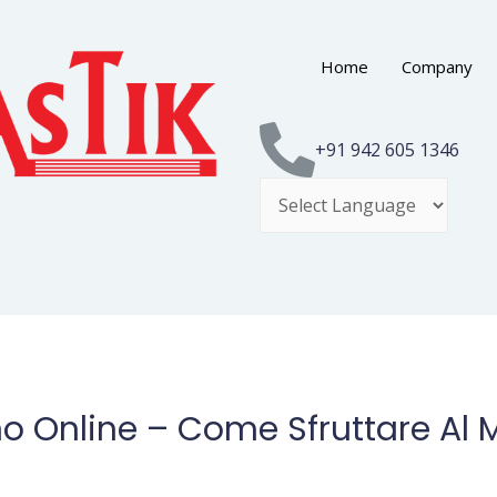
Home
Company
+91 942 605 1346
ino Online – Come Sfruttare Al