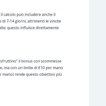
il calcolo può includere anche il
 7‑14 giorni, altrimenti le vincite
lte; questo influisce direttamente
 “sfruttino” il bonus con scommesse
le, ma con un limite di €10 per mano
per mano) rende questo obiettivo più