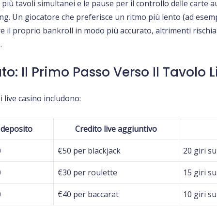
i più tavoli simultanei e le pause per il controllo delle carte
ng. Un giocatore che preferisce un ritmo più lento (ad esemp
e il proprio bankroll in modo più accurato, altrimenti rischia 
.
to: Il Primo Passo Verso Il Tavolo L
 live casino includono:
 deposito
Credito live aggiuntivo
0
€50 per blackjack
20 giri s
0
€30 per roulette
15 giri s
0
€40 per baccarat
10 giri s