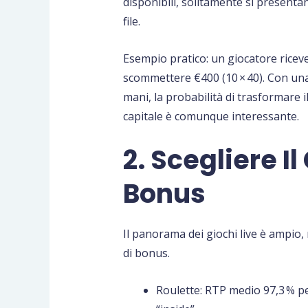
disponibili, solitamente si presenta
file.
Esempio pratico: un giocatore riceve
scommettere €400 (10 × 40). Con una 
mani, la probabilità di trasformare il
capitale è comunque interessante.
2. Scegliere I
Bonus
Il panorama dei giochi live è ampio, 
di bonus.
Roulette: RTP medio 97,3 % p