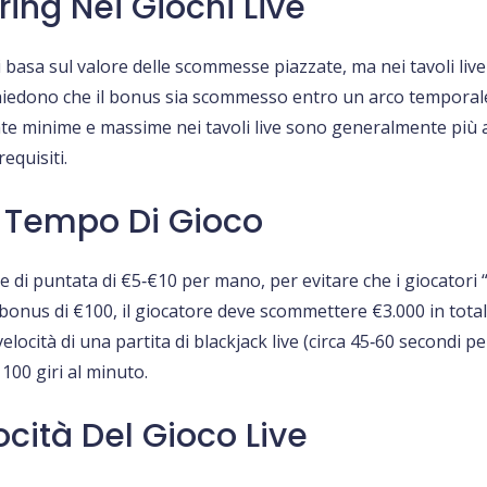
ing Nei Giochi Live
si basa sul valore delle scommesse piazzate, ma nei tavoli live 
hiedono che il bonus sia scommesso entro un arco temporale di
ate minime e massime nei tavoli live sono generalmente più a
requisiti.
 E Tempo Di Gioco
e di puntata di €5‑€10 per mano, per evitare che i giocatori
 bonus di €100, il giocatore deve scommettere €3.000 in tota
locità di una partita di blackjack live (circa 45‑60 secondi 
100 giri al minuto.
cità Del Gioco Live