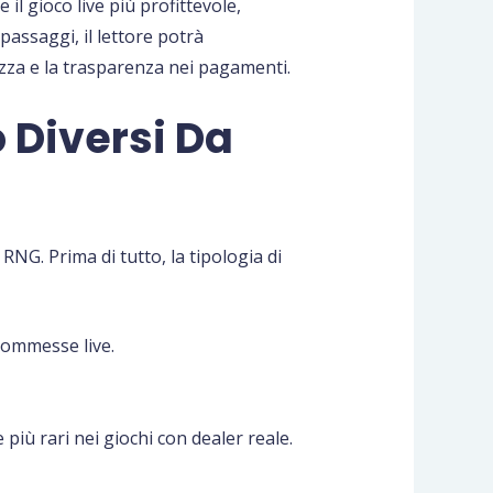
il gioco live più profittevole,
 passaggi, il lettore potrà
zza e la trasparenza nei pagamenti.
o Diversi Da
 RNG. Prima di tutto, la tipologia di
commesse live.
iù rari nei giochi con dealer reale.