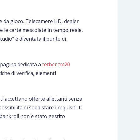
lone da gioco. Telecamere HD, dealer
e le carte mescolate in tempo reale,
tudio” è diventata il punto di
 pagina dedicata a
tether trc20
che di verifica, elementi
lti accettano offerte allettanti senza
ssibilità di soddisfare i requisiti. Il
 bankroll non è stato gestito