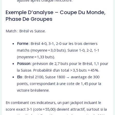
Exemple D’analyse – Coupe Du Monde,
Phase De Groupes
Match : Brésil vs Suisse.
Forme
: Brésil 4‑0, 3‑1, 2‑0 sur les trois derniers
matchs (moyenne = 3,0 buts). Suisse 1‑0, 2‑2, 1‑1
(moyenne = 1,33 buts).
Poisson
: prévision de 2,7 buts pour le Brésil, 1,1 pour
la Suisse. Probabilité d’un total > 3,5 buts ≈ 45 %.
Elo
: Brésil 2100, Suisse 1800 → avantage de 300
points, correspondant à une cote de 1,45 pour la
victoire brésilienne.
En combinant ces indicateurs, un pari jackpot incluant le
score exact 3‑1 (cote ≈ 55,00) devient attractif, surtout si la