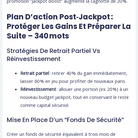
promotion “Jackpot Boost” augmente la cagnotte de 20 %.
Plan D’action Post‑jackpot :
Protéger Les Gains Et Préparer La
Suite – 340 Mots
Stratégies De Retrait Partiel Vs
Réinvestissement
Retrait partiel
: retirer 40 % du gain immédiatement,
laisser 60 % en jeu pour profiter de nouveaux paris.
Réinvestissement
: allouer une portion (ex. 20 %) à un
nouveau budget jackpot, tout en conservant le reste
comme capital sécurisé.
Mise En Place D’un “fonds De Sécurité”
Créer un fonds de sécurité équivalent à trois mois de