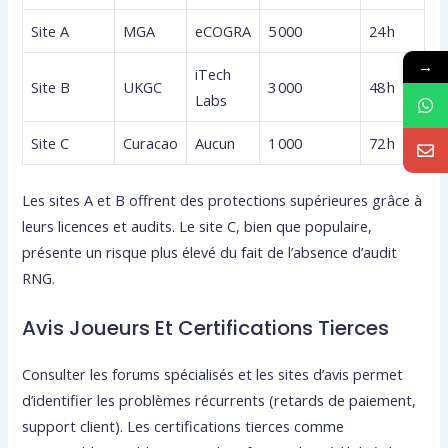
Site A
MGA
eCOGRA
5 000
24 h
→
iTech
Site B
UKGC
3 000
48 h
Labs
Site C
Curacao
Aucun
1 000
72 h
Les sites A et B offrent des protections supérieures grâce à
leurs licences et audits. Le site C, bien que populaire,
présente un risque plus élevé du fait de l’absence d’audit
RNG.
Avis Joueurs Et Certifications Tierces
Consulter les forums spécialisés et les sites d’avis permet
d’identifier les problèmes récurrents (retards de paiement,
support client). Les certifications tierces comme