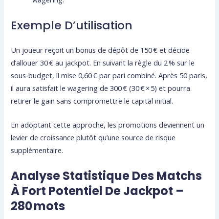
Exemple D’utilisation
Un joueur reçoit un bonus de dépôt de 150 € et décide
d’allouer 30 € au jackpot. En suivant la règle du 2 % sur le
sous‑budget, il mise 0,60 € par pari combiné. Après 50 paris,
il aura satisfait le wagering de 300 € (30 € × 5) et pourra
retirer le gain sans compromettre le capital initial.
En adoptant cette approche, les promotions deviennent un
levier de croissance plutôt qu’une source de risque
supplémentaire.
Analyse Statistique Des Matchs
À Fort Potentiel De Jackpot –
280 Mots