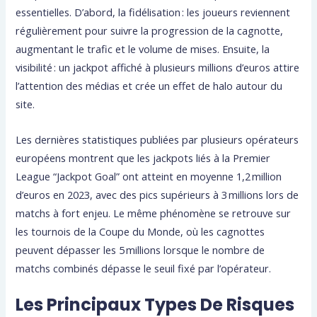
essentielles. D’abord, la fidélisation : les joueurs reviennent
régulièrement pour suivre la progression de la cagnotte,
augmentant le trafic et le volume de mises. Ensuite, la
visibilité : un jackpot affiché à plusieurs millions d’euros attire
l’attention des médias et crée un effet de halo autour du
site.
Les dernières statistiques publiées par plusieurs opérateurs
européens montrent que les jackpots liés à la Premier
League “Jackpot Goal” ont atteint en moyenne 1,2 million
d’euros en 2023, avec des pics supérieurs à 3 millions lors de
matchs à fort enjeu. Le même phénomène se retrouve sur
les tournois de la Coupe du Monde, où les cagnottes
peuvent dépasser les 5 millions lorsque le nombre de
matchs combinés dépasse le seuil fixé par l’opérateur.
Les Principaux Types De Risques