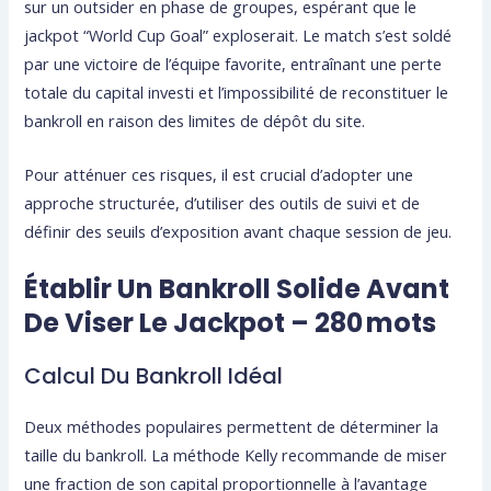
sur un outsider en phase de groupes, espérant que le
jackpot “World Cup Goal” exploserait. Le match s’est soldé
par une victoire de l’équipe favorite, entraînant une perte
totale du capital investi et l’impossibilité de reconstituer le
bankroll en raison des limites de dépôt du site.
Pour atténuer ces risques, il est crucial d’adopter une
approche structurée, d’utiliser des outils de suivi et de
définir des seuils d’exposition avant chaque session de jeu.
Établir Un Bankroll Solide Avant
De Viser Le Jackpot – 280 Mots
Calcul Du Bankroll Idéal
Deux méthodes populaires permettent de déterminer la
taille du bankroll. La méthode Kelly recommande de miser
une fraction de son capital proportionnelle à l’avantage