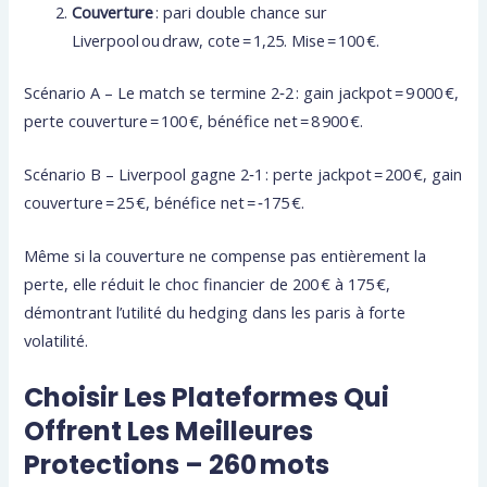
Couverture
: pari double chance sur
Liverpool ou draw, cote = 1,25. Mise = 100 €.
Scénario A – Le match se termine 2‑2 : gain jackpot = 9 000 €,
perte couverture = 100 €, bénéfice net = 8 900 €.
Scénario B – Liverpool gagne 2‑1 : perte jackpot = 200 €, gain
couverture = 25 €, bénéfice net = ‑175 €.
Même si la couverture ne compense pas entièrement la
perte, elle réduit le choc financier de 200 € à 175 €,
démontrant l’utilité du hedging dans les paris à forte
volatilité.
Choisir Les Plateformes Qui
Offrent Les Meilleures
Protections – 260 Mots