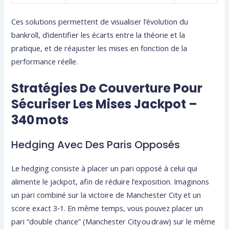
Ces solutions permettent de visualiser l’évolution du
bankroll, d’identifier les écarts entre la théorie et la
pratique, et de réajuster les mises en fonction de la
performance réelle.
Stratégies De Couverture Pour
Sécuriser Les Mises Jackpot –
340 Mots
Hedging Avec Des Paris Opposés
Le hedging consiste à placer un pari opposé à celui qui
alimente le jackpot, afin de réduire l’exposition. Imaginons
un pari combiné sur la victoire de Manchester City et un
score exact 3‑1. En même temps, vous pouvez placer un
pari “double chance” (Manchester City ou draw) sur le même