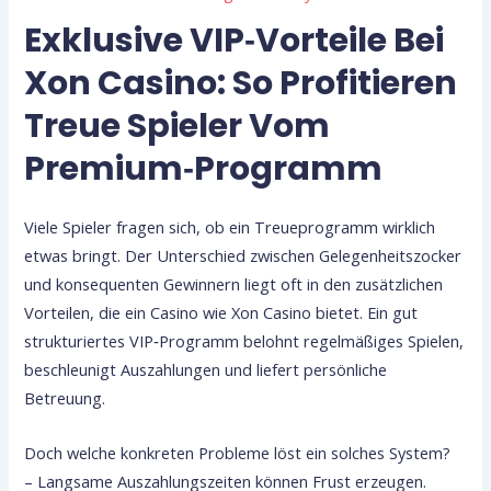
Exklusive VIP‑Vorteile Bei
Xon Casino: So Profitieren
Treue Spieler Vom
Premium‑Programm
Viele Spieler fragen sich, ob ein Treueprogramm wirklich
etwas bringt. Der Unterschied zwischen Gelegenheitszocker
und konsequenten Gewinnern liegt oft in den zusätzlichen
Vorteilen, die ein Casino wie Xon Casino bietet. Ein gut
strukturiertes VIP‑Programm belohnt regelmäßiges Spielen,
beschleunigt Auszahlungen und liefert persönliche
Betreuung.
Doch welche konkreten Probleme löst ein solches System?
– Langsame Auszahlungszeiten können Frust erzeugen.