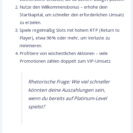
Nutze den Willkommensbonus – erhöhe dein
Startkapital, um schneller den erforderlichen Umsatz
zu erzielen.
Spiele regelmäßig Slots mit hohem RTP (Return to
Player), etwa 96 % oder mehr, um Verluste zu
minimieren.
Profitiere von wöchentlichen Aktionen – viele
Promotionen zählen doppelt zum VIP‑Umsatz.
Rhetorische Frage:
Wie viel schneller
könnten deine Auszahlungen sein,
wenn du bereits auf Platinum‑Level
spielst?