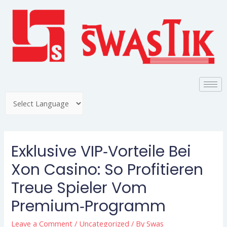
Exklusive VIP‑Vorteile Bei
Xon Casino: So Profitieren
Treue Spieler Vom
Premium‑Programm
Leave a Comment
/
Uncategorized
/ By
Swas