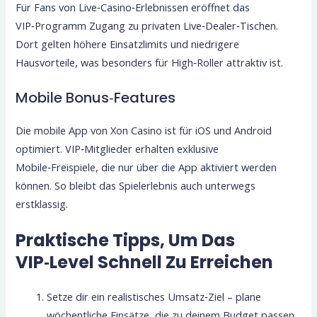
Für Fans von Live‑Casino‑Erlebnissen eröffnet das
VIP‑Programm Zugang zu privaten Live‑Dealer‑Tischen.
Dort gelten höhere Einsatzlimits und niedrigere
Hausvorteile, was besonders für High‑Roller attraktiv ist.
Mobile Bonus‑Features
Die mobile App von Xon Casino ist für iOS und Android
optimiert. VIP‑Mitglieder erhalten exklusive
Mobile‑Freispiele, die nur über die App aktiviert werden
können. So bleibt das Spielerlebnis auch unterwegs
erstklassig.
Praktische Tipps, Um Das
VIP‑Level Schnell Zu Erreichen
Setze dir ein realistisches Umsatz‑Ziel – plane
wöchentliche Einsätze, die zu deinem Budget passen.