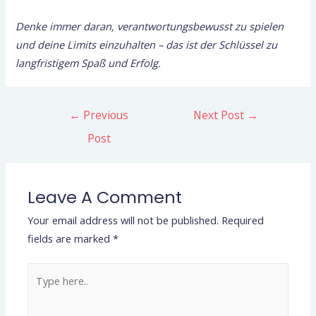
Denke immer daran, verantwortungsbewusst zu spielen
und deine Limits einzuhalten – das ist der Schlüssel zu
langfristigem Spaß und Erfolg.
←
Previous
Next Post
→
Post
Leave A Comment
Your email address will not be published.
Required
fields are marked
*